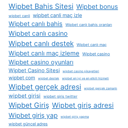
Wipbet Bahis Sitesi
Wipbet bonus
wipbet canli maç izle
wipbet canli
Wipbet canlı bahis
Wipbet canlı bahis oranları
Wipbet canlı casino
Wipbet canlı destek
Wipbet canlı maç
Wipbet canlı maç izleme
Wipbet casino
Wipbet casino oyunları
Wipbet Casino Sitesi
wipbet casino şikayetleri
wipbet com
wipbet destek
wipbet en i̇yi ve en etkili hizmeti
Wipbet gerçek adresi
wipbet gerçek zamanlı
wipbet girisi
wipbet giris twitter
Wipbet Giriş
Wipbet giriş adresi
Wipbet giriş yap
wipbet giriş yapma
wipbet güncel adres