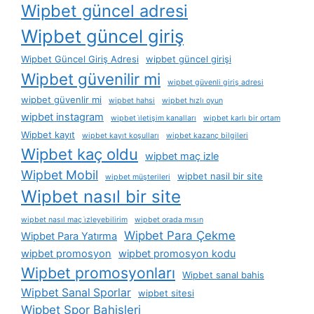
Wipbet güncel adresi
Wipbet güncel giriş
Wipbet Güncel Giriş Adresi
wipbet güncel girişi
Wipbet güvenilir mi
wipbet güvenli giriş adresi
wipbet güvenlir mi
wipbet hahsi
wipbet hızlı oyun
wipbet instagram
wipbet i̇letişim kanalları
wipbet karlı bir ortam
Wipbet kayıt
wipbet kayıt koşulları
wipbet kazanç bilgileri
Wipbet kaç oldu
wipbet maç izle
Wipbet Mobil
wipbet nasil bir site
wipbet müşterileri
Wipbet nasıl bir site
wipbet nasıl maç i̇zleyebilirim
wipbet orada mısın
Wipbet Para Çekme
Wipbet Para Yatırma
wipbet promosyon
wipbet promosyon kodu
Wipbet promosyonları
Wipbet sanal bahis
Wipbet Sanal Sporlar
wipbet sitesi
Wipbet Spor Bahisleri