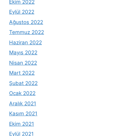
Ekim 2022
Eylül 2022
Ağustos 2022
Temmuz 2022
Haziran 2022
Mayıs 2022
Nisan 2022
Mart 2022
Şubat 2022
Ocak 2022
Aralık 2021
Kasım 2021
Ekim 2021
Eylül 2021