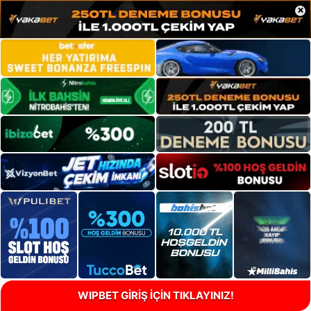
×
WIPBET GİRİŞ İÇİN TIKLAYINIZ!