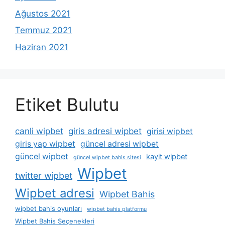
Ağustos 2021
Temmuz 2021
Haziran 2021
Etiket Bulutu
canli wipbet
giris adresi wipbet
girisi wipbet
giris yap wipbet
güncel adresi wipbet
güncel wipbet
kayit wipbet
güncel wipbet bahis sitesi
Wipbet
twitter wipbet
Wipbet adresi
Wipbet Bahis
wipbet bahis oyunları
wipbet bahis platformu
Wipbet Bahis Seçenekleri