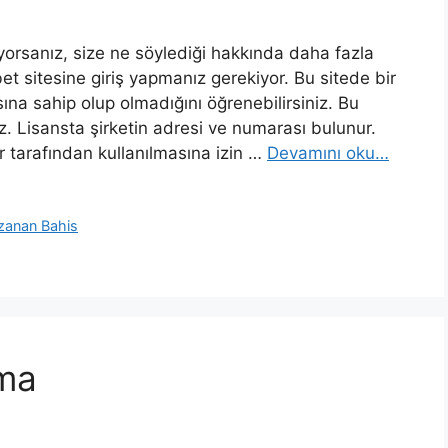
yorsanız, size ne söylediği hakkında daha fazla
bet sitesine giriş yapmanız gerekiyor. Bu sitede bir
ına sahip olup olmadığını öğrenebilirsiniz. Bu
iz. Lisansta şirketin adresi ve numarası bulunur.
er tarafından kullanılmasına izin …
Devamını oku…
zanan Bahis
ma