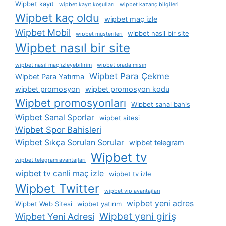
Wipbet kayıt
wipbet kayıt koşulları
wipbet kazanç bilgileri
Wipbet kaç oldu
wipbet maç izle
Wipbet Mobil
wipbet nasil bir site
wipbet müşterileri
Wipbet nasıl bir site
wipbet nasıl maç i̇zleyebilirim
wipbet orada mısın
Wipbet Para Çekme
Wipbet Para Yatırma
wipbet promosyon
wipbet promosyon kodu
Wipbet promosyonları
Wipbet sanal bahis
Wipbet Sanal Sporlar
wipbet sitesi
Wipbet Spor Bahisleri
Wipbet Sıkça Sorulan Sorular
wipbet telegram
Wipbet tv
wipbet telegram avantajları
wipbet tv canli maç izle
wipbet tv izle
Wipbet Twitter
wipbet vip avantajları
wipbet yeni adres
Wipbet Web Sitesi
wipbet yatırım
Wipbet yeni giriş
Wipbet Yeni Adresi