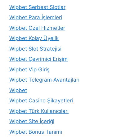
Wipbet Serbest Slotlar
Wipbet Para İşlemleri
Wipbet Özel Hizmetler
Wipbet Kolay Üyelik
Wipbet Slot Stratejisi
Wipbet Çevrimiçi Erişim
Wipbet Vip Giriş
Wipbet Telegram Avantajları
Wipbet
Wipbet Casino Şikayetleri
Wipbet Türk Kullanıcıları
Wipbet Site İçeriği
Wipbet Bonus Tanımı