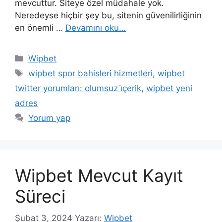
mevcuttur. Siteye özel müdahale yok.
Neredeyse hiçbir şey bu, sitenin güvenilirliğinin
en önemli …
Devamını oku…
Kategoriler
Wipbet
Etiketler
wipbet spor bahisleri hizmetleri
,
wipbet
twitter yorumları: olumsuz i̇çerik
,
wipbet yeni
adres
Yorum yap
Wipbet Mevcut Kayıt
Süreci
Şubat 3, 2024
Yazarı:
Wipbet