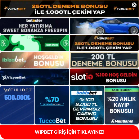
×
WIPBET GİRİŞ İÇİN TIKLAYINIZ!