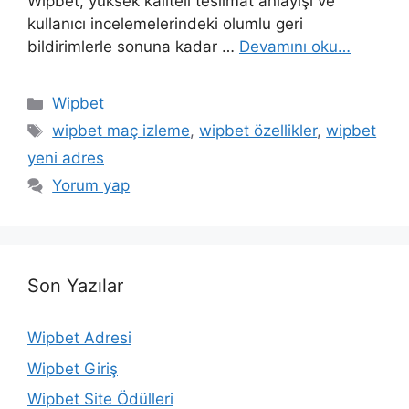
Wipbet, yüksek kaliteli teslimat anlayışı ve
kullanıcı incelemelerindeki olumlu geri
bildirimlerle sonuna kadar …
Devamını oku…
Kategoriler
Wipbet
Etiketler
wipbet maç izleme
,
wipbet özellikler
,
wipbet
yeni adres
Yorum yap
Son Yazılar
Wipbet Adresi
Wipbet Giriş
Wipbet Site Ödülleri