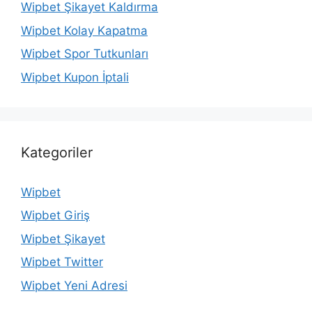
Wipbet Şikayet Kaldırma
Wipbet Kolay Kapatma
Wipbet Spor Tutkunları
Wipbet Kupon İptali
Kategoriler
Wipbet
Wipbet Giriş
Wipbet Şikayet
Wipbet Twitter
Wipbet Yeni Adresi