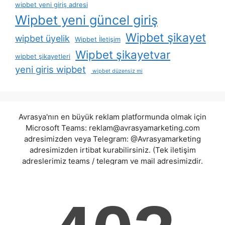
wipbet yeni giriş adresi
Wipbet yeni güncel giriş
Wipbet şikayet
wipbet üyelik
Wipbet İletişim
Wipbet şikayetvar
wipbet şikayetleri
yeni giris wipbet
wipbet düzensiz mi
Avrasya'nın en büyük reklam platformunda olmak için
Microsoft Teams:
reklam@avrasyamarketing.com
adresimizden veya Telegram: @Avrasyamarketing
adresimizden irtibat kurabilirsiniz. (Tek iletişim
adreslerimiz teams / telegram ve mail adresimizdir.
Harici hiçbir iletişim adresimiz bulunmamaktadır.
Lütfen itibar etmeyiniz.) Türkiye yasalarına göre 7258
sayılı kanun uyarınca yasa dışı bahis oynamanın
cezaları mevcuttur. Şu an bulunduğunuz site hiç bir
şekilde illegal bahis oyunları oynatmıyor ve oynamaya