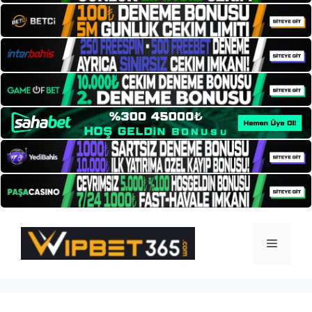
İçeriğe
atla
Menü