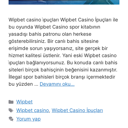
Wipbet casino i̇puçları Wipbet Casino İpuçları ile
bu oyunda Wipbet Casino spor kitabının
yasadışı bahis patronu olan herkese
gösterebilirsiniz. Bir canlı bahis sitesine
erişimde sorun yaşıyorsanız, site gerçek bir
hizmet kalitesi üstlenir. Yani eski Wipbet casino
i̇puçları bağlanıyorsunuz. Bu konuda canlı bahis
siteleri birçok bahisçinin beğenisini kazanmıştır.
İllegal spor bahisleri birçok branşı içermektedir
bu yüzden …
Devamını oku…
Kategoriler
Wipbet
Etiketler
Wipbet casino
,
Wipbet Casino İpuçları
Yorum yap