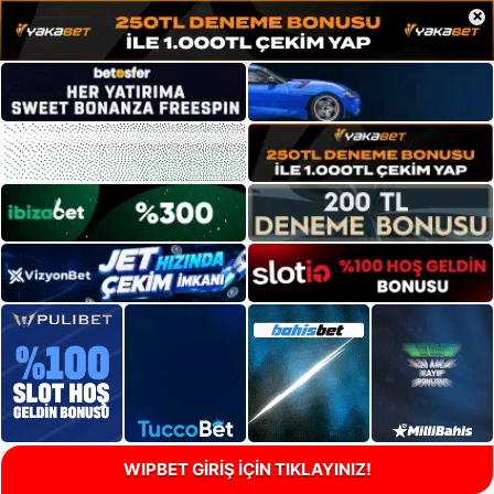
×
WIPBET GİRİŞ İÇİN TIKLAYINIZ!