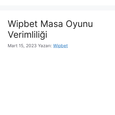
Wipbet Masa Oyunu
Verimliliği
Mart 15, 2023
Yazarı:
Wipbet