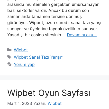
arasında muhtemelen gerçekten umursamayan
bazı sektörler vardır. Ancak bu durum son
zamanlarda tamamen tersine dönmüş
görünüyor. Wipbet, uzun süredir sanal tazı yarışı
sunuyor ve üyelerine faydalı özellikler sunuyor.
Yasadışı bir casino sitesinin …
Devamını oku…
Kategoriler
Wipbet
Etiketler
Wipbet Sanal Tazı Yarışı^
Yorum yap
Wipbet Oyun Sayfası
Mart 1, 2023
Yazarı:
Wipbet