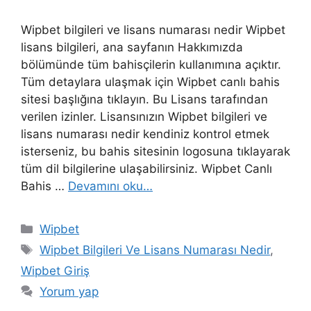
Wipbet bilgileri ve lisans numarası nedir Wipbet
lisans bilgileri, ana sayfanın Hakkımızda
bölümünde tüm bahisçilerin kullanımına açıktır.
Tüm detaylara ulaşmak için Wipbet canlı bahis
sitesi başlığına tıklayın. Bu Lisans tarafından
verilen izinler. Lisansınızın Wipbet bilgileri ve
lisans numarası nedir kendiniz kontrol etmek
isterseniz, bu bahis sitesinin logosuna tıklayarak
tüm dil bilgilerine ulaşabilirsiniz. Wipbet Canlı
Bahis …
Devamını oku…
Kategoriler
Wipbet
Etiketler
Wipbet Bilgileri Ve Lisans Numarası Nedir
,
Wipbet Giriş
Yorum yap