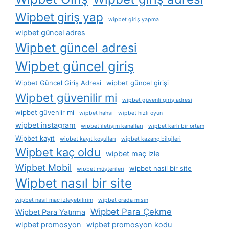
Wipbet giriş yap
wipbet giriş yapma
wipbet güncel adres
Wipbet güncel adresi
Wipbet güncel giriş
Wipbet Güncel Giriş Adresi
wipbet güncel girişi
Wipbet güvenilir mi
wipbet güvenli giriş adresi
wipbet güvenlir mi
wipbet hahsi
wipbet hızlı oyun
wipbet instagram
wipbet i̇letişim kanalları
wipbet karlı bir ortam
Wipbet kayıt
wipbet kayıt koşulları
wipbet kazanç bilgileri
Wipbet kaç oldu
wipbet maç izle
Wipbet Mobil
wipbet nasil bir site
wipbet müşterileri
Wipbet nasıl bir site
wipbet nasıl maç i̇zleyebilirim
wipbet orada mısın
Wipbet Para Çekme
Wipbet Para Yatırma
wipbet promosyon
wipbet promosyon kodu