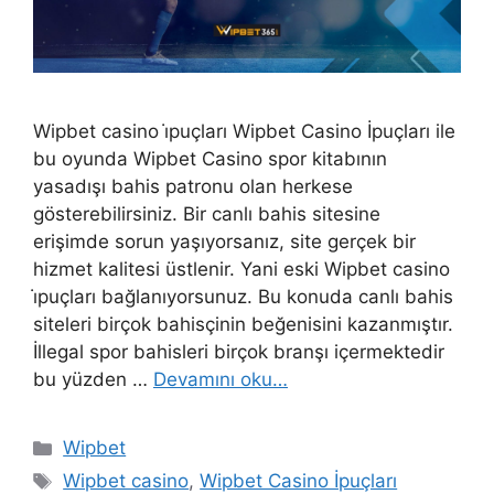
Wipbet casino i̇puçları Wipbet Casino İpuçları ile
bu oyunda Wipbet Casino spor kitabının
yasadışı bahis patronu olan herkese
gösterebilirsiniz. Bir canlı bahis sitesine
erişimde sorun yaşıyorsanız, site gerçek bir
hizmet kalitesi üstlenir. Yani eski Wipbet casino
i̇puçları bağlanıyorsunuz. Bu konuda canlı bahis
siteleri birçok bahisçinin beğenisini kazanmıştır.
İllegal spor bahisleri birçok branşı içermektedir
bu yüzden …
Devamını oku…
Kategoriler
Wipbet
Etiketler
Wipbet casino
,
Wipbet Casino İpuçları