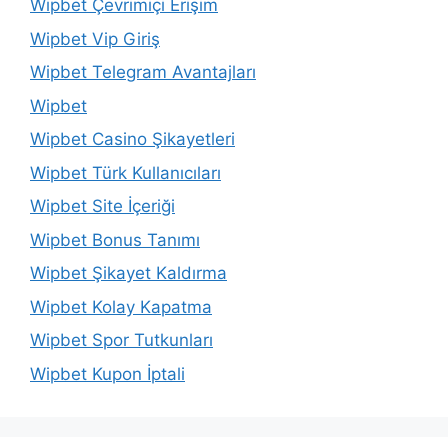
Wipbet Çevrimiçi Erişim
Wipbet Vip Giriş
Wipbet Telegram Avantajları
Wipbet
Wipbet Casino Şikayetleri
Wipbet Türk Kullanıcıları
Wipbet Site İçeriği
Wipbet Bonus Tanımı
Wipbet Şikayet Kaldırma
Wipbet Kolay Kapatma
Wipbet Spor Tutkunları
Wipbet Kupon İptali