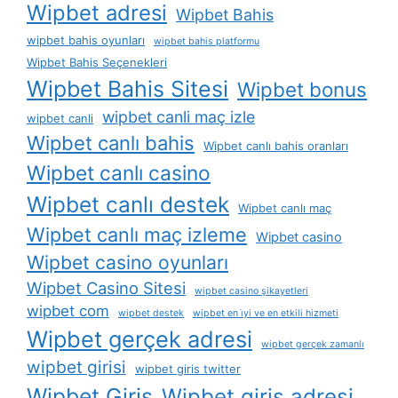
Wipbet adresi
Wipbet Bahis
wipbet bahis oyunları
wipbet bahis platformu
Wipbet Bahis Seçenekleri
Wipbet Bahis Sitesi
Wipbet bonus
wipbet canli maç izle
wipbet canli
Wipbet canlı bahis
Wipbet canlı bahis oranları
Wipbet canlı casino
Wipbet canlı destek
Wipbet canlı maç
Wipbet canlı maç izleme
Wipbet casino
Wipbet casino oyunları
Wipbet Casino Sitesi
wipbet casino şikayetleri
wipbet com
wipbet destek
wipbet en i̇yi ve en etkili hizmeti
Wipbet gerçek adresi
wipbet gerçek zamanlı
wipbet girisi
wipbet giris twitter
Wipbet Giriş
Wipbet giriş adresi