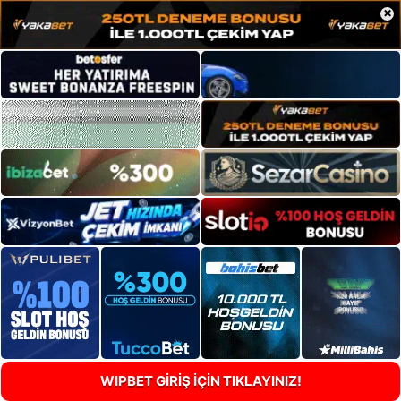
×
WIPBET GİRİŞ İÇİN TIKLAYINIZ!