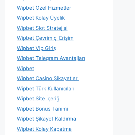
Wipbet Özel Hizmetler
Wipbet Kolay Üyelik
Wipbet Slot Stratejisi
Wipbet Çevrimiçi Erişim
Wipbet Vip Giriş
Wipbet Telegram Avantajları
Wipbet
Wipbet Casino Şikayetleri
Wipbet Türk Kullanıcıları
Wipbet Site İçeriği
Wipbet Bonus Tanımı
Wipbet Şikayet Kaldırma
Wipbet Kolay Kapatma