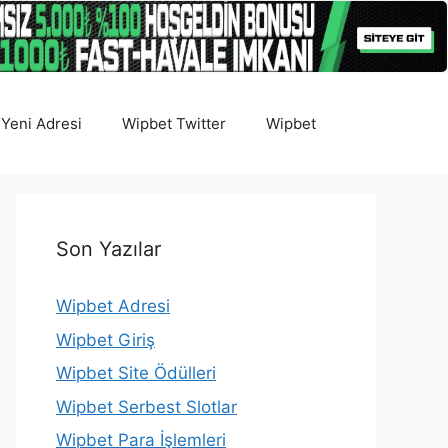
Yeni Adresi
Wipbet Twitter
Wipbet
Son Yazılar
Wipbet Adresi
Wipbet Giriş
Wipbet Site Ödülleri
Wipbet Serbest Slotlar
Wipbet Para İşlemleri