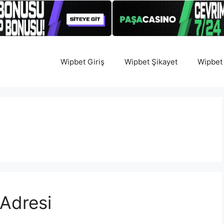
Wipbet Giriş
Wipbet Şikayet
Wipbet 
 Adresi