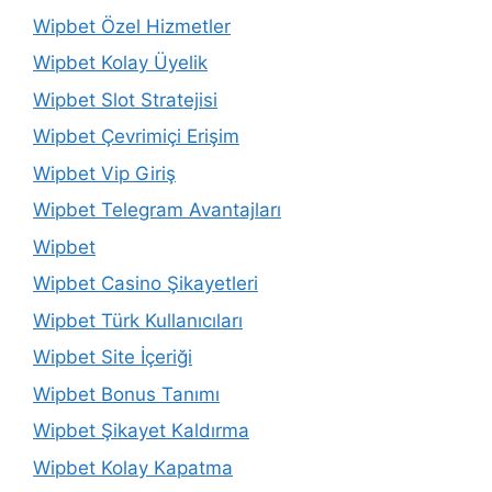
Wipbet Özel Hizmetler
Wipbet Kolay Üyelik
Wipbet Slot Stratejisi
Wipbet Çevrimiçi Erişim
Wipbet Vip Giriş
Wipbet Telegram Avantajları
Wipbet
Wipbet Casino Şikayetleri
Wipbet Türk Kullanıcıları
Wipbet Site İçeriği
Wipbet Bonus Tanımı
Wipbet Şikayet Kaldırma
Wipbet Kolay Kapatma