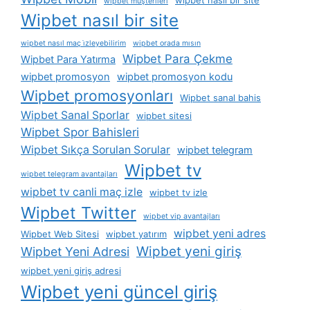
wipbet nasil bir site
wipbet müşterileri
Wipbet nasıl bir site
wipbet nasıl maç i̇zleyebilirim
wipbet orada mısın
Wipbet Para Çekme
Wipbet Para Yatırma
wipbet promosyon
wipbet promosyon kodu
Wipbet promosyonları
Wipbet sanal bahis
Wipbet Sanal Sporlar
wipbet sitesi
Wipbet Spor Bahisleri
Wipbet Sıkça Sorulan Sorular
wipbet telegram
Wipbet tv
wipbet telegram avantajları
wipbet tv canli maç izle
wipbet tv izle
Wipbet Twitter
wipbet vip avantajları
wipbet yeni adres
Wipbet Web Sitesi
wipbet yatırım
Wipbet yeni giriş
Wipbet Yeni Adresi
wipbet yeni giriş adresi
Wipbet yeni güncel giriş