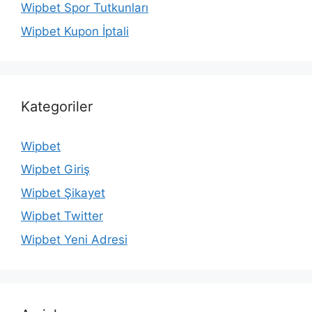
Wipbet Spor Tutkunları
Wipbet Kupon İptali
Kategoriler
Wipbet
Wipbet Giriş
Wipbet Şikayet
Wipbet Twitter
Wipbet Yeni Adresi