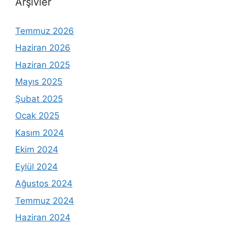
Arşivler
Temmuz 2026
Haziran 2026
Haziran 2025
Mayıs 2025
Şubat 2025
Ocak 2025
Kasım 2024
Ekim 2024
Eylül 2024
Ağustos 2024
Temmuz 2024
Haziran 2024