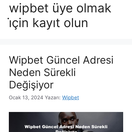
wipbet üye olmak
i̇çin kayıt olun
Wipbet Güncel Adresi
Neden Sürekli
Değişiyor
Ocak 13, 2024
Yazarı:
Wipbet