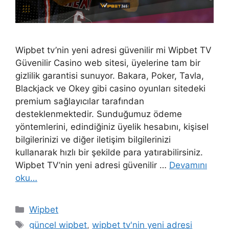
Wipbet tv’nin yeni adresi güvenilir mi Wipbet TV
Güvenilir Casino web sitesi, üyelerine tam bir
gizlilik garantisi sunuyor. Bakara, Poker, Tavla,
Blackjack ve Okey gibi casino oyunları sitedeki
premium sağlayıcılar tarafından
desteklenmektedir. Sunduğumuz ödeme
yöntemlerini, edindiğiniz üyelik hesabını, kişisel
bilgilerinizi ve diğer iletişim bilgilerinizi
kullanarak hızlı bir şekilde para yatırabilirsiniz.
Wipbet TV’nin yeni adresi güvenilir …
Devamını
oku…
Kategoriler
Wipbet
Etiketler
güncel wipbet
,
wipbet tv'nin yeni adresi