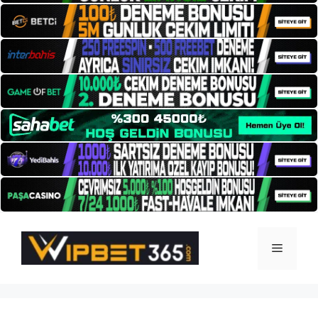
İçeriğe
atla
Menü