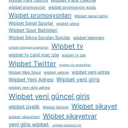
Wipbet Para Çekme
Wipbet Para Yatırma
wipbet promosyon
wipbet promosyon kodu
Wipbet promosyonları
Wipbet sanal bahis
Wipbet Sanal Sporlar
wipbet sitesi
Wipbet Spor Bahisleri
Wipbet Sıkça Sorulan Sorular
wipbet telegram
Wipbet tv
wipbet telegram avantajları
wipbet tv canli maç izle
wipbet tv izle
Wipbet Twitter
wipbet vip avantajları
wipbet yeni adres
Wipbet Web Sitesi
wipbet yatırım
Wipbet yeni giriş
Wipbet Yeni Adresi
wipbet yeni giriş adresi
Wipbet yeni güncel giriş
Wipbet şikayet
wipbet üyelik
Wipbet İletişim
Wipbet şikayetvar
wipbet şikayetleri
yeni giris wipbet
wipbet düzensiz mi