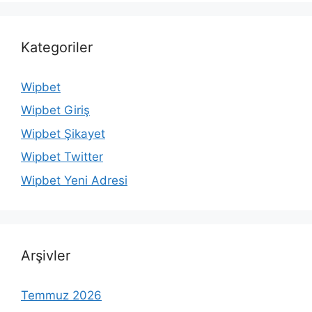
Kategoriler
Wipbet
Wipbet Giriş
Wipbet Şikayet
Wipbet Twitter
Wipbet Yeni Adresi
Arşivler
Temmuz 2026