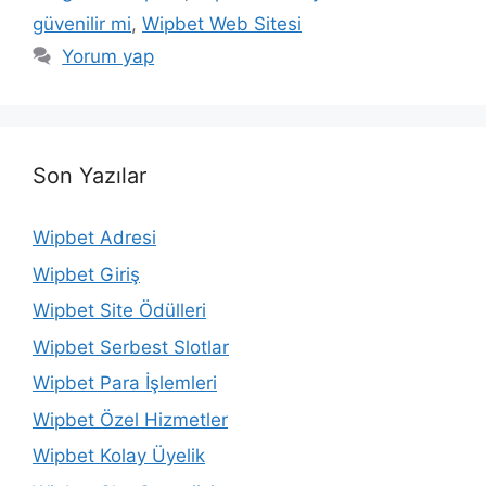
güvenilir mi
,
Wipbet Web Sitesi
Yorum yap
Son Yazılar
Wipbet Adresi
Wipbet Giriş
Wipbet Site Ödülleri
Wipbet Serbest Slotlar
Wipbet Para İşlemleri
Wipbet Özel Hizmetler
Wipbet Kolay Üyelik