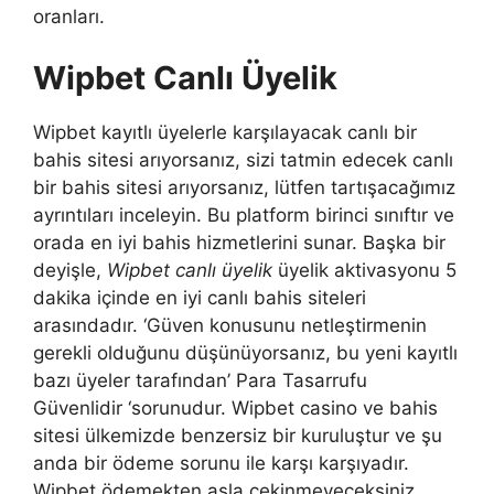
oranları.
Wipbet Canlı Üyelik
Wipbet kayıtlı üyelerle karşılayacak canlı bir
bahis sitesi arıyorsanız, sizi tatmin edecek canlı
bir bahis sitesi arıyorsanız, lütfen tartışacağımız
ayrıntıları inceleyin. Bu platform birinci sınıftır ve
orada en iyi bahis hizmetlerini sunar. Başka bir
deyişle,
Wipbet canlı üyelik
üyelik aktivasyonu 5
dakika içinde en iyi canlı bahis siteleri
arasındadır. ‘Güven konusunu netleştirmenin
gerekli olduğunu düşünüyorsanız, bu yeni kayıtlı
bazı üyeler tarafından’ Para Tasarrufu
Güvenlidir ‘sorunudur. Wipbet casino ve bahis
sitesi ülkemizde benzersiz bir kuruluştur ve şu
anda bir ödeme sorunu ile karşı karşıyadır.
Wipbet ödemekten asla çekinmeyeceksiniz.