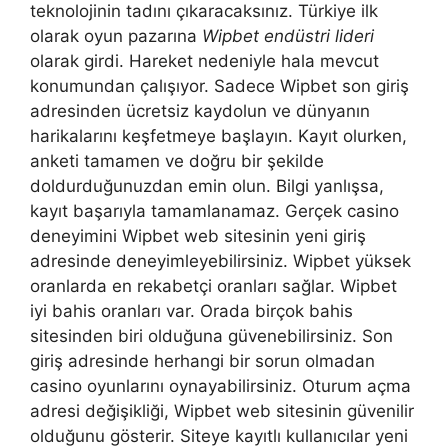
teknolojinin tadını çıkaracaksınız. Türkiye ilk
olarak oyun pazarına
Wipbet endüstri lideri
olarak girdi. Hareket nedeniyle hala mevcut
konumundan çalışıyor. Sadece Wipbet son giriş
adresinden ücretsiz kaydolun ve dünyanın
harikalarını keşfetmeye başlayın. Kayıt olurken,
anketi tamamen ve doğru bir şekilde
doldurduğunuzdan emin olun. Bilgi yanlışsa,
kayıt başarıyla tamamlanamaz. Gerçek casino
deneyimini Wipbet web sitesinin yeni giriş
adresinde deneyimleyebilirsiniz. Wipbet yüksek
oranlarda en rekabetçi oranları sağlar. Wipbet
iyi bahis oranları var. Orada birçok bahis
sitesinden biri olduğuna güvenebilirsiniz. Son
giriş adresinde herhangi bir sorun olmadan
casino oyunlarını oynayabilirsiniz. Oturum açma
adresi değişikliği, Wipbet web sitesinin güvenilir
olduğunu gösterir. Siteye kayıtlı kullanıcılar yeni