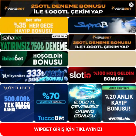
×
WIPBET GİRİŞ İÇİN TIKLAYINIZ!