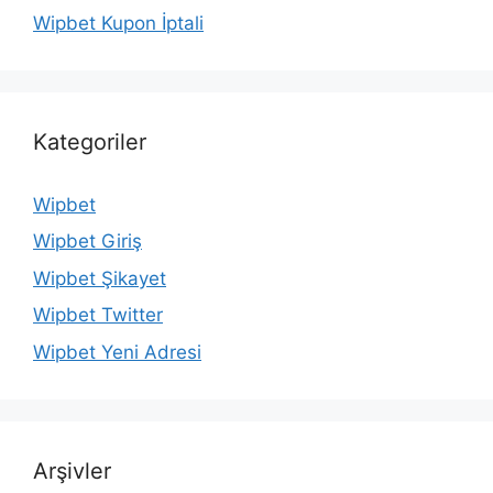
Wipbet Kupon İptali
Kategoriler
Wipbet
Wipbet Giriş
Wipbet Şikayet
Wipbet Twitter
Wipbet Yeni Adresi
Arşivler