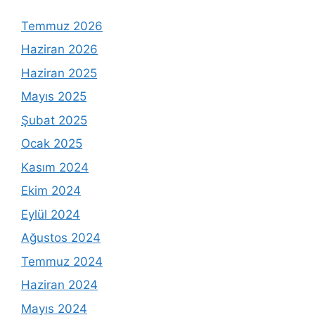
Temmuz 2026
Haziran 2026
Haziran 2025
Mayıs 2025
Şubat 2025
Ocak 2025
Kasım 2024
Ekim 2024
Eylül 2024
Ağustos 2024
Temmuz 2024
Haziran 2024
Mayıs 2024