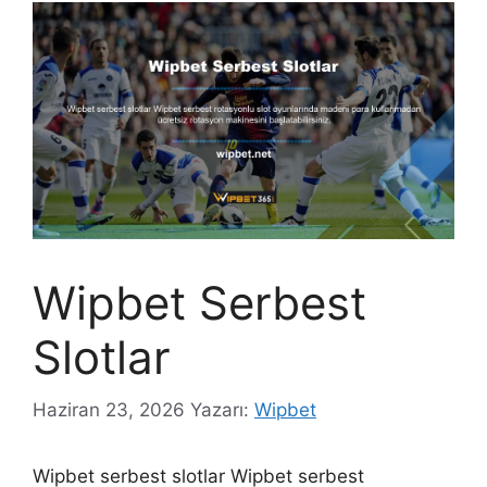
Wipbet Serbest
Slotlar
Haziran 23, 2026
Yazarı:
Wipbet
Wipbet serbest slotlar Wipbet serbest