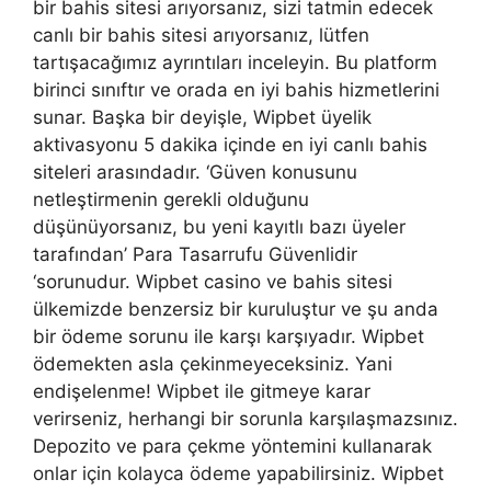
bir bahis sitesi arıyorsanız, sizi tatmin edecek
canlı bir bahis sitesi arıyorsanız, lütfen
tartışacağımız ayrıntıları inceleyin. Bu platform
birinci sınıftır ve orada en iyi bahis hizmetlerini
sunar. Başka bir deyişle, Wipbet üyelik
aktivasyonu 5 dakika içinde en iyi canlı bahis
siteleri arasındadır. ‘Güven konusunu
netleştirmenin gerekli olduğunu
düşünüyorsanız, bu yeni kayıtlı bazı üyeler
tarafından’ Para Tasarrufu Güvenlidir
‘sorunudur. Wipbet casino ve bahis sitesi
ülkemizde benzersiz bir kuruluştur ve şu anda
bir ödeme sorunu ile karşı karşıyadır. Wipbet
ödemekten asla çekinmeyeceksiniz. Yani
endişelenme! Wipbet ile gitmeye karar
verirseniz, herhangi bir sorunla karşılaşmazsınız.
Depozito ve para çekme yöntemini kullanarak
onlar için kolayca ödeme yapabilirsiniz. Wipbet