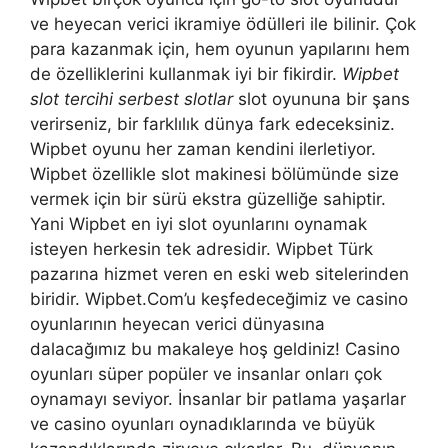
ve heyecan verici ikramiye ödülleri ile bilinir. Çok
para kazanmak için, hem oyunun yapılarını hem
de özelliklerini kullanmak iyi bir fikirdir.
Wipbet
slot tercihi serbest slotlar
slot oyununa bir şans
verirseniz, bir farklılık dünya fark edeceksiniz.
Wipbet oyunu her zaman kendini ilerletiyor.
Wipbet özellikle slot makinesi bölümünde size
vermek için bir sürü ekstra güzelliğe sahiptir.
Yani Wipbet en iyi slot oyunlarını oynamak
isteyen herkesin tek adresidir. Wipbet Türk
pazarına hizmet veren en eski web sitelerinden
biridir. Wipbet.Com’u keşfedeceğimiz ve casino
oyunlarının heyecan verici dünyasına
dalacağımız bu makaleye hoş geldiniz! Casino
oyunları süper popüler ve insanlar onları çok
oynamayı seviyor. İnsanlar bir patlama yaşarlar
ve casino oyunları oynadıklarında ve büyük