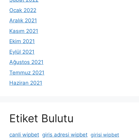
Ocak 2022
Aralık 2021
Kasım 2021
Ekim 2021
Eylül 2021
Ağustos 2021
Temmuz 2021
Haziran 2021
Etiket Bulutu
canli wipbet
giris adresi wipbet
girisi wipbet