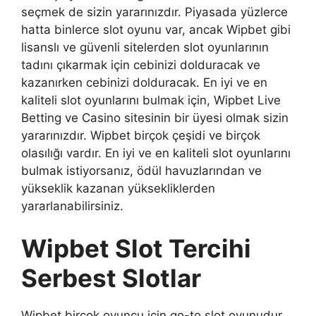
seçmek de sizin yararınızdır. Piyasada yüzlerce
hatta binlerce slot oyunu var, ancak Wipbet gibi
lisanslı ve güvenli sitelerden slot oyunlarının
tadını çıkarmak için cebinizi dolduracak ve
kazanırken cebinizi dolduracak. En iyi ve en
kaliteli slot oyunlarını bulmak için, Wipbet Live
Betting ve Casino sitesinin bir üyesi olmak sizin
yararınızdır. Wipbet birçok çeşidi ve birçok
olasılığı vardır. En iyi ve en kaliteli slot oyunlarını
bulmak istiyorsanız, ödül havuzlarından ve
yükseklik kazanan yüksekliklerden
yararlanabilirsiniz.
Wipbet Slot Tercihi
Serbest Slotlar
Wipbet birçok oyuncu için go-to slot oyunudur