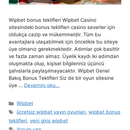
Wipbet bonus teklifleri Wipbet Casino
sitesindeki bonus teklifleri casino severler için
oldukça cazip ve mükemmeldir. Tüm bu
avantajlara ulaşabilmek için öncelikle bu siteye
üye olmanız gerekmektedir. Adımlar çok basittir
ve fazla zaman almaz. Üyelik kaydı iki adımdan
oluşmakta olup, kişisel bilgileriniz üçüncü
şahıslarla paylaşılmayacaktır. Wipbet Genel
Bakış Bonus Teklifleri Siz de bir oyun sitesine
üye …
Devamını oku…
Kategoriler
Wipbet
Etiketler
ücretsiz wipbet yayın oyunları
,
wipbet bonus
teklifleri
,
yeni giris wipbet
Yorum yap