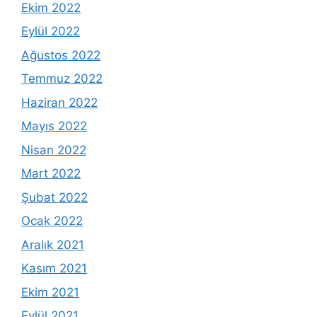
Ekim 2022
Eylül 2022
Ağustos 2022
Temmuz 2022
Haziran 2022
Mayıs 2022
Nisan 2022
Mart 2022
Şubat 2022
Ocak 2022
Aralık 2021
Kasım 2021
Ekim 2021
Eylül 2021