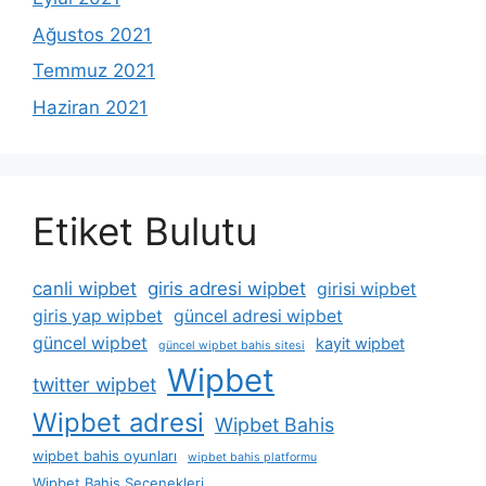
Ağustos 2021
Temmuz 2021
Haziran 2021
Etiket Bulutu
canli wipbet
giris adresi wipbet
girisi wipbet
giris yap wipbet
güncel adresi wipbet
güncel wipbet
kayit wipbet
güncel wipbet bahis sitesi
Wipbet
twitter wipbet
Wipbet adresi
Wipbet Bahis
wipbet bahis oyunları
wipbet bahis platformu
Wipbet Bahis Seçenekleri