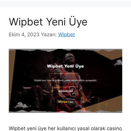
Wipbet Yeni Üye
Ekim 4, 2023
Yazarı:
Wipbet
Wipbet yeni üye her kullanıcı yasal olarak casino