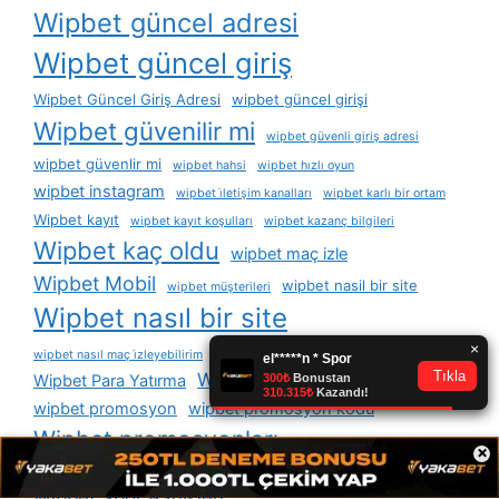
Wipbet güncel adresi
Wipbet güncel giriş
Wipbet Güncel Giriş Adresi
wipbet güncel girişi
Wipbet güvenilir mi
wipbet güvenli giriş adresi
wipbet güvenlir mi
wipbet hahsi
wipbet hızlı oyun
wipbet instagram
wipbet i̇letişim kanalları
wipbet karlı bir ortam
Wipbet kayıt
wipbet kayıt koşulları
wipbet kazanç bilgileri
Wipbet kaç oldu
wipbet maç izle
Wipbet Mobil
wipbet nasil bir site
wipbet müşterileri
Wipbet nasıl bir site
wipbet nasıl maç i̇zleyebilirim
wipbet orada mısın
Wipbet Para Çekme
Wipbet Para Yatırma
wipbet promosyon
wipbet promosyon kodu
Wipbet promosyonları
Wipbet sanal bahis
×
Wipbet Sanal Sporlar
wipbet sitesi
Wipbet Spor Bahisleri