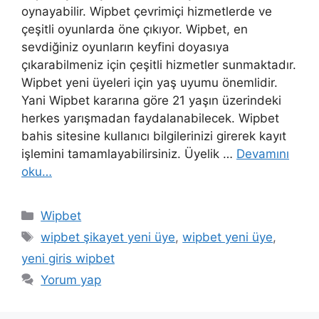
oynayabilir. Wipbet çevrimiçi hizmetlerde ve
çeşitli oyunlarda öne çıkıyor. Wipbet, en
sevdiğiniz oyunların keyfini doyasıya
çıkarabilmeniz için çeşitli hizmetler sunmaktadır.
Wipbet yeni üyeleri için yaş uyumu önemlidir.
Yani Wipbet kararına göre 21 yaşın üzerindeki
herkes yarışmadan faydalanabilecek. Wipbet
bahis sitesine kullanıcı bilgilerinizi girerek kayıt
işlemini tamamlayabilirsiniz. Üyelik …
Devamını
oku…
Kategoriler
Wipbet
Etiketler
wipbet şikayet yeni üye
,
wipbet yeni üye
,
yeni giris wipbet
Yorum yap