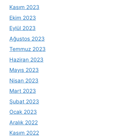
Kasım 2023
Ekim 2023
Eylül 2023
Ağustos 2023
Temmuz 2023
Haziran 2023
Mayıs 2023
Nisan 2023
Mart 2023
Şubat 2023
Ocak 2023
Aralık 2022
Kasım 2022