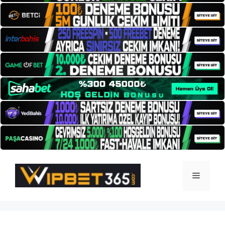
İçeriğe
atla
Menü