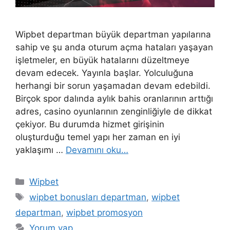
Wipbet departman büyük departman yapılarına
sahip ve şu anda oturum açma hataları yaşayan
işletmeler, en büyük hatalarını düzeltmeye
devam edecek. Yayınla başlar. Yolculuğuna
herhangi bir sorun yaşamadan devam edebildi.
Birçok spor dalında aylık bahis oranlarının arttığı
adres, casino oyunlarının zenginliğiyle de dikkat
çekiyor. Bu durumda hizmet girişinin
oluşturduğu temel yapı her zaman en iyi
yaklaşımı …
Devamını oku…
Kategoriler
Wipbet
Etiketler
wipbet bonusları departman
,
wipbet
departman
,
wipbet promosyon
Yorum yap