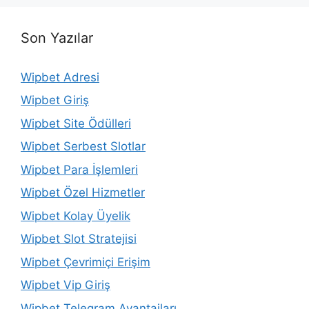
Son Yazılar
Wipbet Adresi
Wipbet Giriş
Wipbet Site Ödülleri
Wipbet Serbest Slotlar
Wipbet Para İşlemleri
Wipbet Özel Hizmetler
Wipbet Kolay Üyelik
Wipbet Slot Stratejisi
Wipbet Çevrimiçi Erişim
Wipbet Vip Giriş
Wipbet Telegram Avantajları