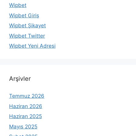
Wipbet
Wipbet Giriş
Wipbet Şikayet
Wipbet Twitter
Wipbet Yeni Adresi
Arşivler
Temmuz 2026
Haziran 2026
Haziran 2025
Mayıs 2025