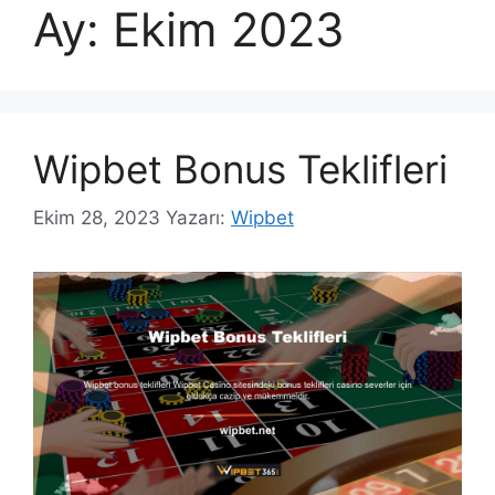
Ay:
Ekim 2023
Wipbet Bonus Teklifleri
Ekim 28, 2023
Yazarı:
Wipbet