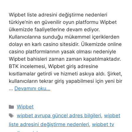
Wipbet liste adresini değiştirme nedenleri
türkiye’nin en güvenilir oyun platformu Wipbet
ülkemizde faaliyetlerine devam ediyor.
Kullanıcılarına sunduğu mükemmel içeriklerden
dolayı en karlı casino sitesidir. Ülkemizde online
casino platformlarının yasak olması nedeniyle
Wipbet bahisleri zaman zaman kapatılmaktadır.
BTK incelemesi, Wipbet giriş adresine
kısıtlamalar getirdi ve hizmeti askıya aldı. Şirket,
kullanıcıların tekrar giriş yapabilmesi için yeni bir
…
Devamını oku…
Kategoriler
Wipbet
Etiketler
wipbet avrupa güncel adres bilgileri
,
wipbet
liste adresini değiştirme nedenleri
,
wipbet tv