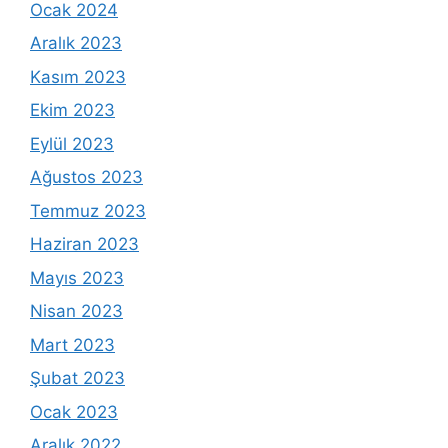
Ocak 2024
Aralık 2023
Kasım 2023
Ekim 2023
Eylül 2023
Ağustos 2023
Temmuz 2023
Haziran 2023
Mayıs 2023
Nisan 2023
Mart 2023
Şubat 2023
Ocak 2023
Aralık 2022