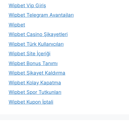
Wipbet Vip Giriş
Wipbet Telegram Avantajları
Wipbet
Wipbet Casino Şikayetleri
Wipbet Türk Kullanıcıları
Wipbet Site İçeriği
Wipbet Bonus Tanımı
Wipbet Şikayet Kaldırma
Wipbet Kolay Kapatma
Wipbet Spor Tutkunları
Wipbet Kupon İptali