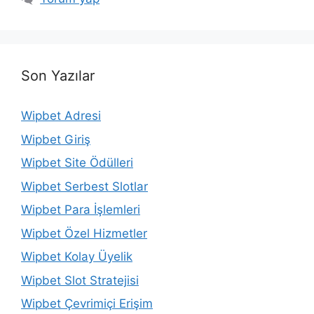
Son Yazılar
Wipbet Adresi
Wipbet Giriş
Wipbet Site Ödülleri
Wipbet Serbest Slotlar
Wipbet Para İşlemleri
Wipbet Özel Hizmetler
Wipbet Kolay Üyelik
Wipbet Slot Stratejisi
Wipbet Çevrimiçi Erişim