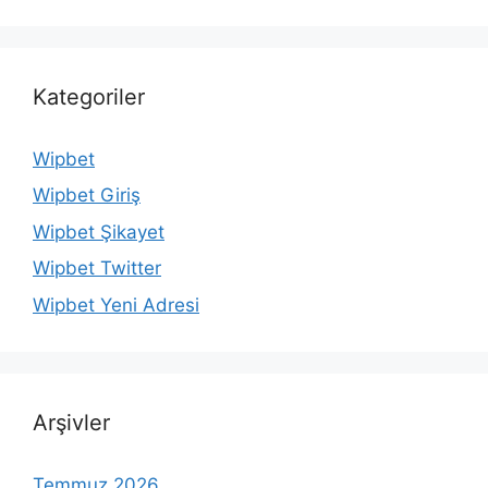
Kategoriler
Wipbet
Wipbet Giriş
Wipbet Şikayet
Wipbet Twitter
Wipbet Yeni Adresi
Arşivler
Temmuz 2026