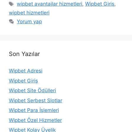
Etiketler
wipbet avantajlar hizmetleri
,
Wipbet Giriş
,
wipbet hizmetleri
Yorum yap
Son Yazılar
Wipbet Adresi
Wipbet Giriş
Wipbet Site Ödülleri
Wipbet Serbest Slotlar
Wipbet Para İşlemleri
Wipbet Özel Hizmetler
Wipbet Kolay Üyelik