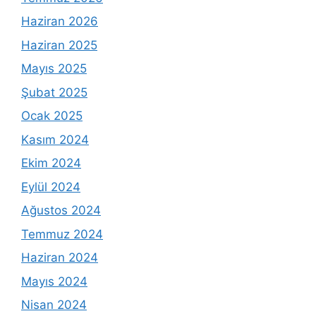
Haziran 2026
Haziran 2025
Mayıs 2025
Şubat 2025
Ocak 2025
Kasım 2024
Ekim 2024
Eylül 2024
Ağustos 2024
Temmuz 2024
Haziran 2024
Mayıs 2024
Nisan 2024