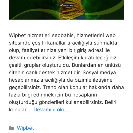
Wipbet hizmetleri seobahis, hizmetlerini web
sitesinde çeşitli kanallar aracılığıyla sunmakta
olup, faaliyetlerinize yeni bir giriş adresi ile
devam edebilirsiniz. Etkileşim kurabileceğiniz
çeşitli gruplar oluşturuldu. Bunlardan en ünlüsü
sitenin canlı destek hizmetidir. Sosyal medya
hesaplarımız aracılığıyla da bizimle iletişime
geçebilirsiniz. Trend olan konular hakkında daha
fazla bilgi edinmek için bu hesapların
oluşturduğu gönderileri kullanabilirsiniz. Belirli
konular …
Devamını oku…
Kategoriler
Wipbet