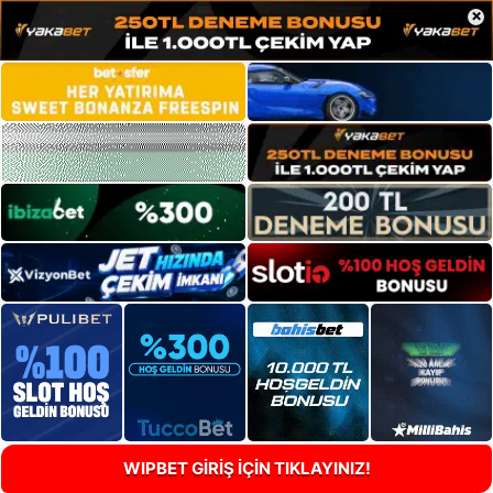
×
WIPBET GİRİŞ İÇİN TIKLAYINIZ!