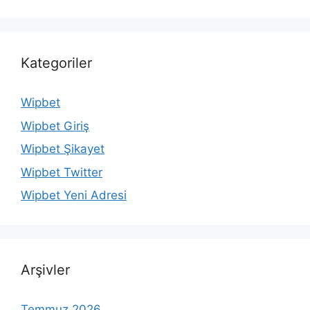
Kategoriler
Wipbet
Wipbet Giriş
Wipbet Şikayet
Wipbet Twitter
Wipbet Yeni Adresi
Arşivler
Temmuz 2026