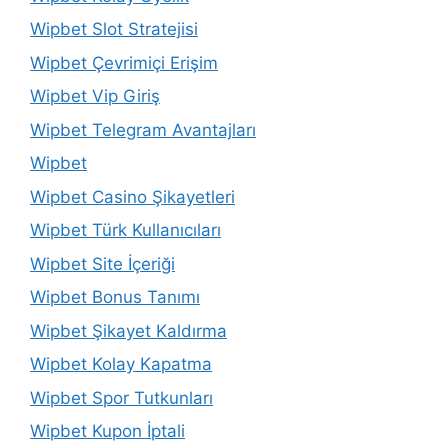
Wipbet Slot Stratejisi
Wipbet Çevrimiçi Erişim
Wipbet Vip Giriş
Wipbet Telegram Avantajları
Wipbet
Wipbet Casino Şikayetleri
Wipbet Türk Kullanıcıları
Wipbet Site İçeriği
Wipbet Bonus Tanımı
Wipbet Şikayet Kaldırma
Wipbet Kolay Kapatma
Wipbet Spor Tutkunları
Wipbet Kupon İptali