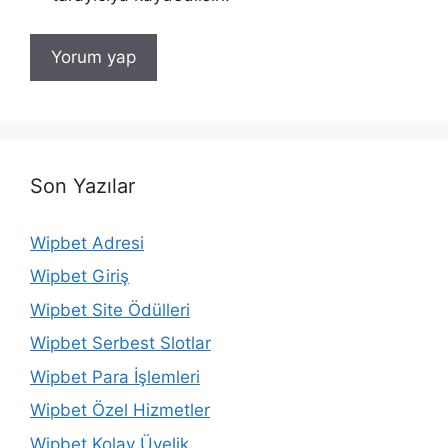
Son Yazılar
Wipbet Adresi
Wipbet Giriş
Wipbet Site Ödülleri
Wipbet Serbest Slotlar
Wipbet Para İşlemleri
Wipbet Özel Hizmetler
Wipbet Kolay Üyelik