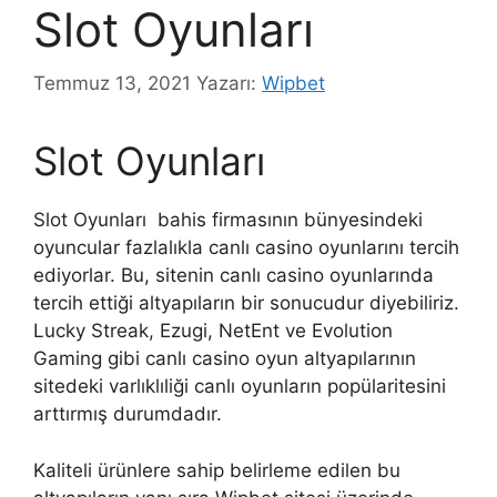
Slot Oyunları
Temmuz 13, 2021
Yazarı:
Wipbet
Slot Oyunları
Slot Oyunları bahis firmasının bünyesindeki
oyuncular fazlalıkla canlı casino oyunlarını tercih
ediyorlar. Bu, sitenin canlı casino oyunlarında
tercih ettiği altyapıların bir sonucudur diyebiliriz.
Lucky Streak, Ezugi, NetEnt ve Evolution
Gaming gibi canlı casino oyun altyapılarının
sitedeki varlıklıliği canlı oyunların popülaritesini
arttırmış durumdadır.
Kaliteli ürünlere sahip belirleme edilen bu