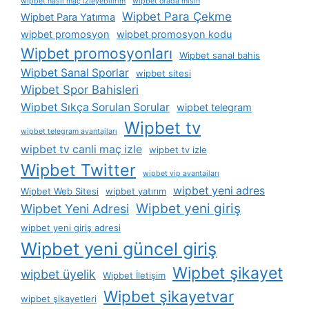
wipbet nasıl maç i̇zleyebilirim
wipbet orada mısın
Wipbet Para Çekme
Wipbet Para Yatırma
wipbet promosyon
wipbet promosyon kodu
Wipbet promosyonları
Wipbet sanal bahis
Wipbet Sanal Sporlar
wipbet sitesi
Wipbet Spor Bahisleri
Wipbet Sıkça Sorulan Sorular
wipbet telegram
Wipbet tv
wipbet telegram avantajları
wipbet tv canli maç izle
wipbet tv izle
Wipbet Twitter
wipbet vip avantajları
wipbet yeni adres
Wipbet Web Sitesi
wipbet yatırım
Wipbet yeni giriş
Wipbet Yeni Adresi
wipbet yeni giriş adresi
Wipbet yeni güncel giriş
Wipbet şikayet
wipbet üyelik
Wipbet İletişim
Wipbet şikayetvar
wipbet şikayetleri