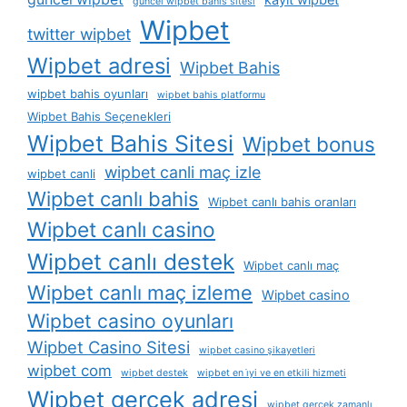
güncel wipbet bahis sitesi
Wipbet
twitter wipbet
Wipbet adresi
Wipbet Bahis
wipbet bahis oyunları
wipbet bahis platformu
Wipbet Bahis Seçenekleri
Wipbet Bahis Sitesi
Wipbet bonus
wipbet canli maç izle
wipbet canli
Wipbet canlı bahis
Wipbet canlı bahis oranları
Wipbet canlı casino
Wipbet canlı destek
Wipbet canlı maç
Wipbet canlı maç izleme
Wipbet casino
Wipbet casino oyunları
Wipbet Casino Sitesi
wipbet casino şikayetleri
wipbet com
wipbet destek
wipbet en i̇yi ve en etkili hizmeti
Wipbet gerçek adresi
wipbet gerçek zamanlı