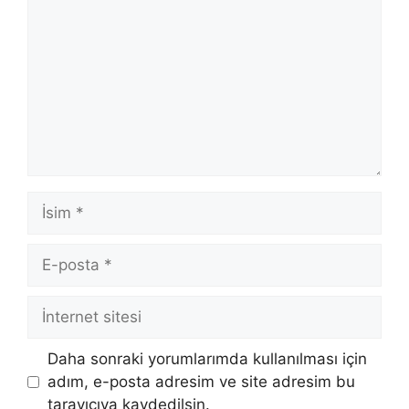
İsim
E-
posta
İnternet
sitesi
Daha sonraki yorumlarımda kullanılması için
adım, e-posta adresim ve site adresim bu
tarayıcıya kaydedilsin.