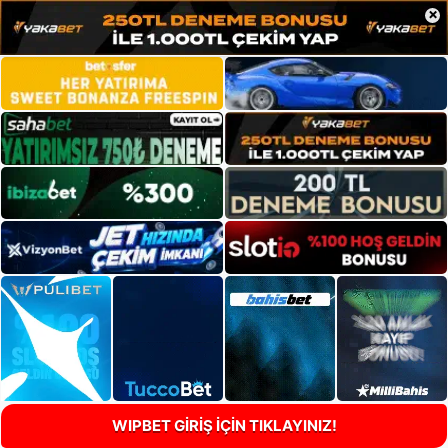
×
WIPBET GİRİŞ İÇİN TIKLAYINIZ!