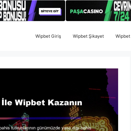
Wipbet Giriş
Wipbet Şikayet
Wipbet 