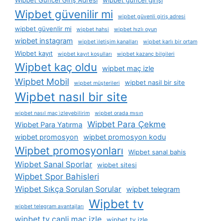
Wipbet Güncel Giriş Adresi
wipbet güncel girişi
Wipbet güvenilir mi
wipbet güvenli giriş adresi
wipbet güvenlir mi
wipbet hahsi
wipbet hızlı oyun
wipbet instagram
wipbet i̇letişim kanalları
wipbet karlı bir ortam
Wipbet kayıt
wipbet kayıt koşulları
wipbet kazanç bilgileri
Wipbet kaç oldu
wipbet maç izle
Wipbet Mobil
wipbet nasil bir site
wipbet müşterileri
Wipbet nasıl bir site
wipbet nasıl maç i̇zleyebilirim
wipbet orada mısın
Wipbet Para Çekme
Wipbet Para Yatırma
wipbet promosyon
wipbet promosyon kodu
Wipbet promosyonları
Wipbet sanal bahis
Wipbet Sanal Sporlar
wipbet sitesi
Wipbet Spor Bahisleri
Wipbet Sıkça Sorulan Sorular
wipbet telegram
Wipbet tv
wipbet telegram avantajları
wipbet tv canli maç izle
wipbet tv izle