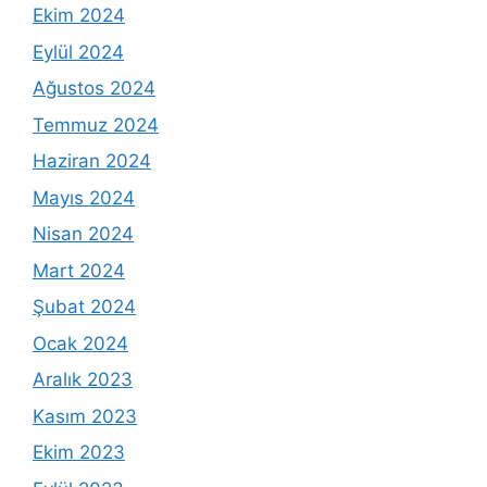
Ekim 2024
Eylül 2024
Ağustos 2024
Temmuz 2024
Haziran 2024
Mayıs 2024
Nisan 2024
Mart 2024
Şubat 2024
Ocak 2024
Aralık 2023
Kasım 2023
Ekim 2023