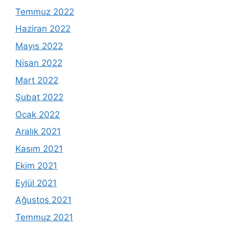
Temmuz 2022
Haziran 2022
Mayıs 2022
Nisan 2022
Mart 2022
Şubat 2022
Ocak 2022
Aralık 2021
Kasım 2021
Ekim 2021
Eylül 2021
Ağustos 2021
Temmuz 2021