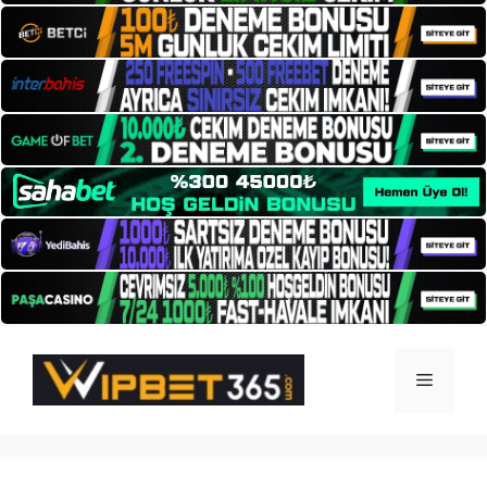
İçeriğe
atla
Menü