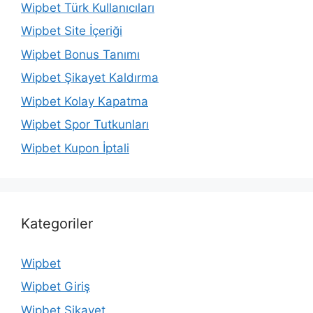
Wipbet Türk Kullanıcıları
Wipbet Site İçeriği
Wipbet Bonus Tanımı
Wipbet Şikayet Kaldırma
Wipbet Kolay Kapatma
Wipbet Spor Tutkunları
Wipbet Kupon İptali
Kategoriler
Wipbet
Wipbet Giriş
Wipbet Şikayet