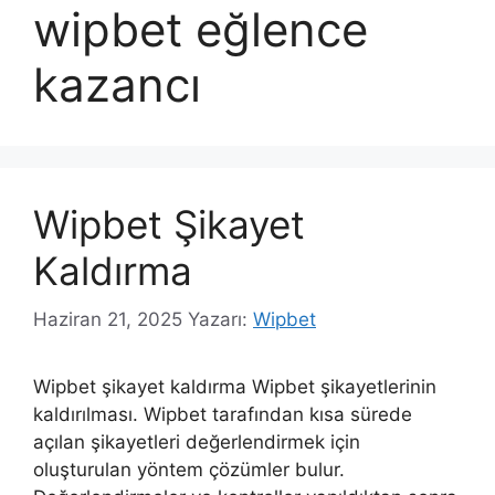
wipbet eğlence
kazancı
Wipbet Şikayet
Kaldırma
Haziran 21, 2025
Yazarı:
Wipbet
Wipbet şikayet kaldırma Wipbet şikayetlerinin
kaldırılması. Wipbet tarafından kısa sürede
açılan şikayetleri değerlendirmek için
oluşturulan yöntem çözümler bulur.