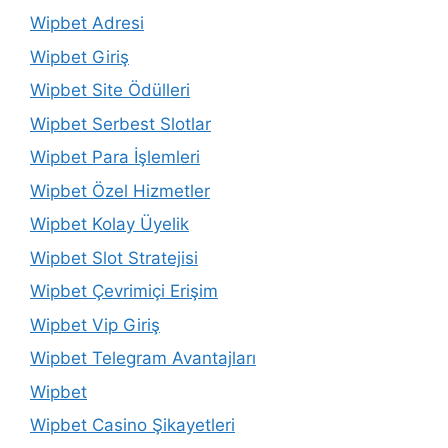
Wipbet Adresi
Wipbet Giriş
Wipbet Site Ödülleri
Wipbet Serbest Slotlar
Wipbet Para İşlemleri
Wipbet Özel Hizmetler
Wipbet Kolay Üyelik
Wipbet Slot Stratejisi
Wipbet Çevrimiçi Erişim
Wipbet Vip Giriş
Wipbet Telegram Avantajları
Wipbet
Wipbet Casino Şikayetleri