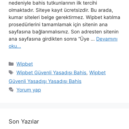
nedeniyle bahis tutkunlarının ilk tercihi
olmaktadır. Siteye kayıt ücretsizdir. Bu arada,
kumar siteleri belge gerektirmez. Wipbet katılma
prosedürlerini tamamlamak için sitenin ana
sayfasına bağlanmalısınız. Son adresten sitenin
ana sayfasına girdikten sonra “Üye …
Devamını
oku…
Kategoriler
Wipbet
Etiketler
Wipbet Güvenli Yasadışı Bahis
,
Wipbet
Güvenli Yasadışı Yasadışı Bahis
Yorum yap
Son Yazılar