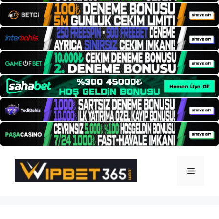
İçeriğe
atla
Menü