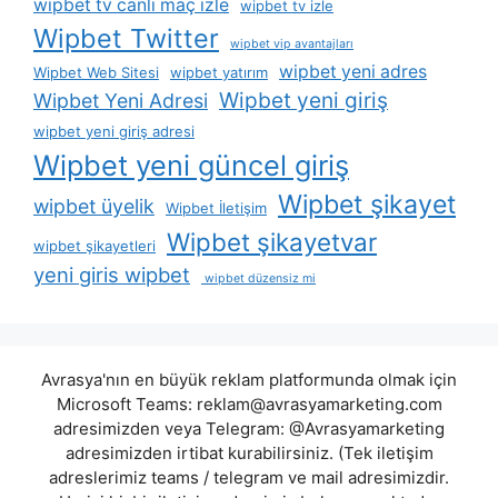
wipbet tv canli maç izle
wipbet tv izle
Wipbet Twitter
wipbet vip avantajları
wipbet yeni adres
Wipbet Web Sitesi
wipbet yatırım
Wipbet yeni giriş
Wipbet Yeni Adresi
wipbet yeni giriş adresi
Wipbet yeni güncel giriş
Wipbet şikayet
wipbet üyelik
Wipbet İletişim
Wipbet şikayetvar
wipbet şikayetleri
yeni giris wipbet
wipbet düzensiz mi
Avrasya'nın en büyük reklam platformunda olmak için
Microsoft Teams:
reklam@avrasyamarketing.com
adresimizden veya Telegram: @Avrasyamarketing
adresimizden irtibat kurabilirsiniz. (Tek iletişim
adreslerimiz teams / telegram ve mail adresimizdir.