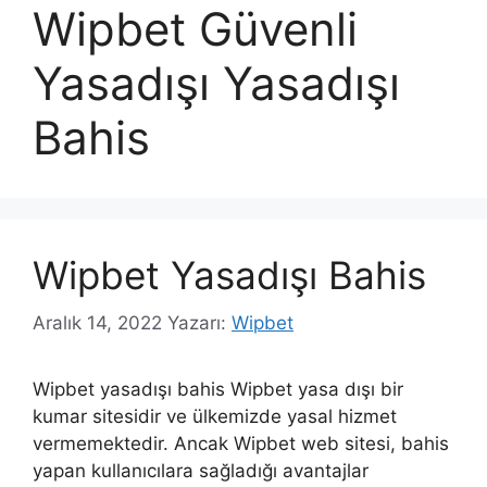
Wipbet Güvenli
Yasadışı Yasadışı
Bahis
Wipbet Yasadışı Bahis
Aralık 14, 2022
Yazarı:
Wipbet
Wipbet yasadışı bahis Wipbet yasa dışı bir
kumar sitesidir ve ülkemizde yasal hizmet
vermemektedir. Ancak Wipbet web sitesi, bahis
yapan kullanıcılara sağladığı avantajlar