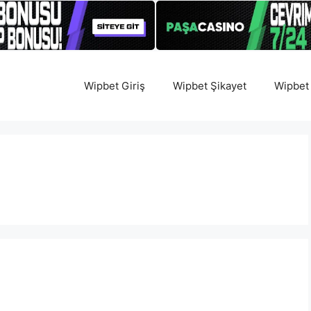
Wipbet Giriş
Wipbet Şikayet
Wipbet 