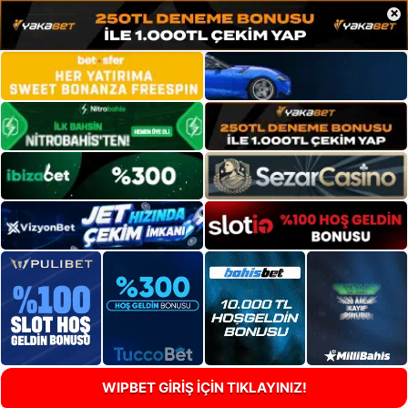
×
WIPBET GİRİŞ İÇİN TIKLAYINIZ!