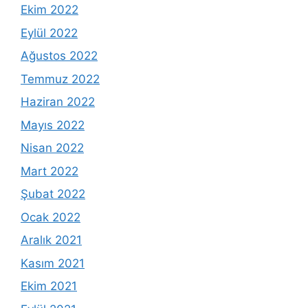
Ekim 2022
Eylül 2022
Ağustos 2022
Temmuz 2022
Haziran 2022
Mayıs 2022
Nisan 2022
Mart 2022
Şubat 2022
Ocak 2022
Aralık 2021
Kasım 2021
Ekim 2021