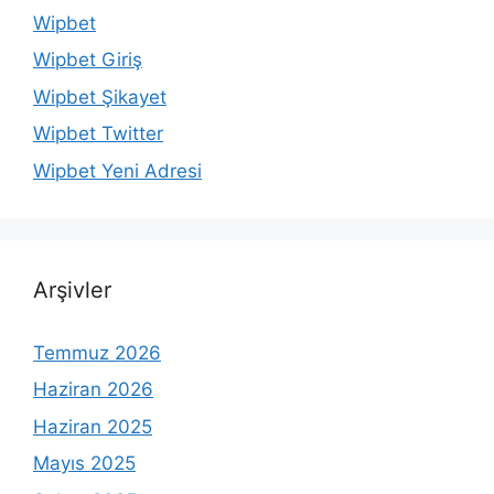
Wipbet
Wipbet Giriş
Wipbet Şikayet
Wipbet Twitter
Wipbet Yeni Adresi
Arşivler
Temmuz 2026
Haziran 2026
Haziran 2025
Mayıs 2025