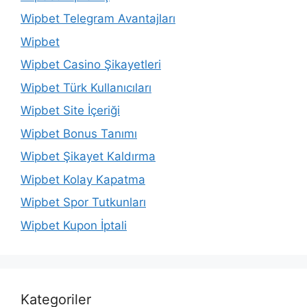
Wipbet Telegram Avantajları
Wipbet
Wipbet Casino Şikayetleri
Wipbet Türk Kullanıcıları
Wipbet Site İçeriği
Wipbet Bonus Tanımı
Wipbet Şikayet Kaldırma
Wipbet Kolay Kapatma
Wipbet Spor Tutkunları
Wipbet Kupon İptali
Kategoriler