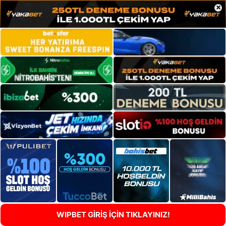
×
WIPBET GİRİŞ İÇİN TIKLAYINIZ!