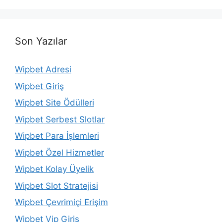
Son Yazılar
Wipbet Adresi
Wipbet Giriş
Wipbet Site Ödülleri
Wipbet Serbest Slotlar
Wipbet Para İşlemleri
Wipbet Özel Hizmetler
Wipbet Kolay Üyelik
Wipbet Slot Stratejisi
Wipbet Çevrimiçi Erişim
Wipbet Vip Giriş