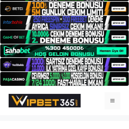
İçeriğe
atla
Menü