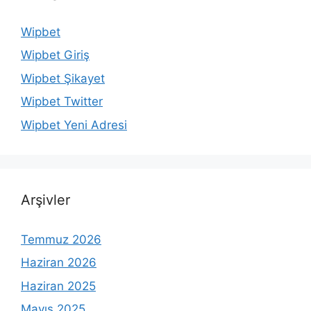
Wipbet
Wipbet Giriş
Wipbet Şikayet
Wipbet Twitter
Wipbet Yeni Adresi
Arşivler
Temmuz 2026
Haziran 2026
Haziran 2025
Mayıs 2025