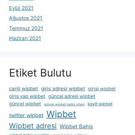
Eylül 2021
Ağustos 2021
Temmuz 2021
Haziran 2021
Etiket Bulutu
canli wipbet
giris adresi wipbet
girisi wipbet
giris yap wipbet
güncel adresi wipbet
güncel wipbet
kayit wipbet
güncel wipbet bahis sitesi
Wipbet
twitter wipbet
Wipbet adresi
Wipbet Bahis