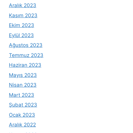
Aralık 2023
Kasım 2023
Ekim 2023
Eylül 2023
Ağustos 2023
Temmuz 2023
Haziran 2023
Mayıs 2023
Nisan 2023
Mart 2023
Şubat 2023
Ocak 2023
Aralık 2022