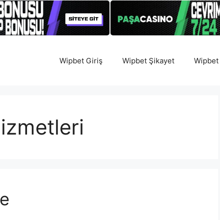
Wipbet Giriş
Wipbet Şikayet
Wipbet 
izmetleri
le