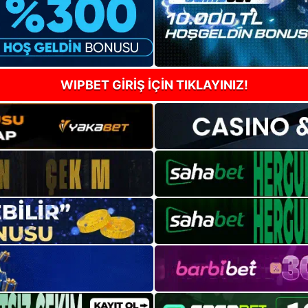
WIPBET GİRİŞ İÇİN TIKLAYINIZ!