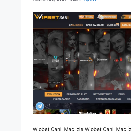
Wipbet Canlı Maç İzle Wipbet Canlı Maç İz