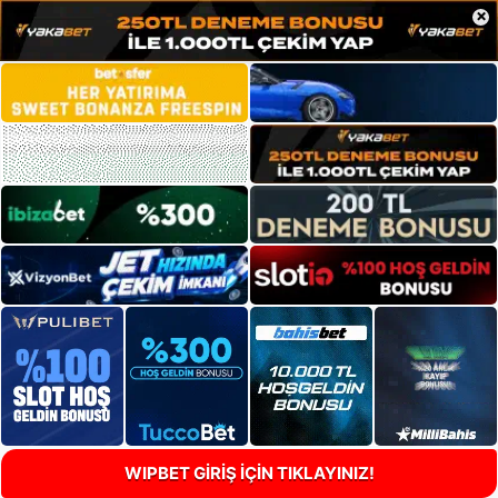
×
WIPBET GİRİŞ İÇİN TIKLAYINIZ!