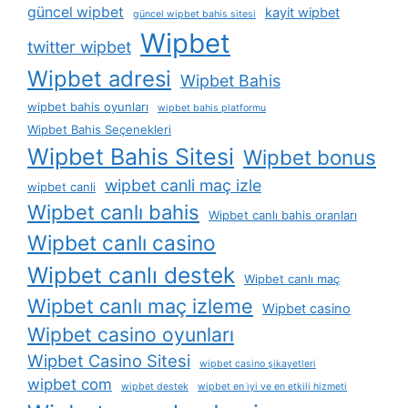
güncel wipbet
kayit wipbet
güncel wipbet bahis sitesi
Wipbet
twitter wipbet
Wipbet adresi
Wipbet Bahis
wipbet bahis oyunları
wipbet bahis platformu
Wipbet Bahis Seçenekleri
Wipbet Bahis Sitesi
Wipbet bonus
wipbet canli maç izle
wipbet canli
Wipbet canlı bahis
Wipbet canlı bahis oranları
Wipbet canlı casino
Wipbet canlı destek
Wipbet canlı maç
Wipbet canlı maç izleme
Wipbet casino
Wipbet casino oyunları
Wipbet Casino Sitesi
wipbet casino şikayetleri
wipbet com
wipbet destek
wipbet en i̇yi ve en etkili hizmeti