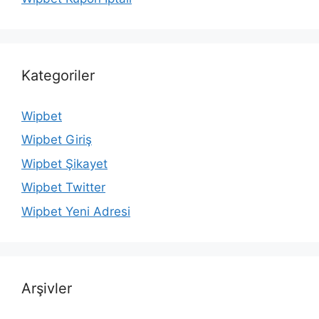
Kategoriler
Wipbet
Wipbet Giriş
Wipbet Şikayet
Wipbet Twitter
Wipbet Yeni Adresi
Arşivler