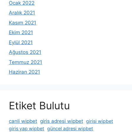
Ocak 2022
Aralık 2021
Kasım 2021
Ekim 2021
Eylül 2021
Ağustos 2021
Temmuz 2021
Haziran 2021
Etiket Bulutu
canli wipbet
giris adresi wipbet
girisi wipbet
giris yap wipbet
güncel adresi wipbet