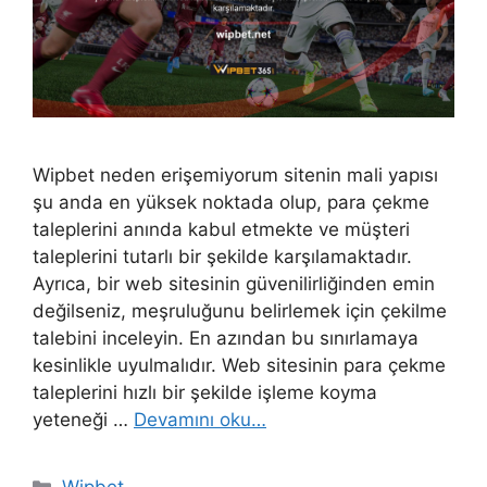
Wipbet neden erişemiyorum sitenin mali yapısı
şu anda en yüksek noktada olup, para çekme
taleplerini anında kabul etmekte ve müşteri
taleplerini tutarlı bir şekilde karşılamaktadır.
Ayrıca, bir web sitesinin güvenilirliğinden emin
değilseniz, meşruluğunu belirlemek için çekilme
talebini inceleyin. En azından bu sınırlamaya
kesinlikle uyulmalıdır. Web sitesinin para çekme
taleplerini hızlı bir şekilde işleme koyma
yeteneği …
Devamını oku…
Kategoriler