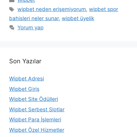
Wipbet
Etiketler
wipbet neden erişemiyorum
,
wipbet spor
bahisleri neler sunar
,
wipbet üyelik
Yorum yap
Son Yazılar
Wipbet Adresi
Wipbet Giriş
Wipbet Site Ödülleri
Wipbet Serbest Slotlar
Wipbet Para İşlemleri
Wipbet Özel Hizmetler