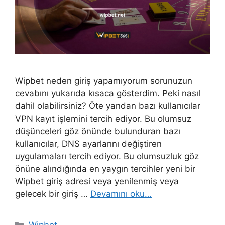
Wipbet neden giriş yapamıyorum sorunuzun
cevabını yukarıda kısaca gösterdim. Peki nasıl
dahil olabilirsiniz? Öte yandan bazı kullanıcılar
VPN kayıt işlemini tercih ediyor. Bu olumsuz
düşünceleri göz önünde bulunduran bazı
kullanıcılar, DNS ayarlarını değiştiren
uygulamaları tercih ediyor. Bu olumsuzluk göz
önüne alındığında en yaygın tercihler yeni bir
Wipbet giriş adresi veya yenilenmiş veya
gelecek bir giriş …
Devamını oku…
Kategoriler