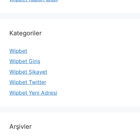
Kategoriler
Wipbet
Wipbet Giriş
Wipbet Şikayet
Wipbet Twitter
Wipbet Yeni Adresi
Arşivler