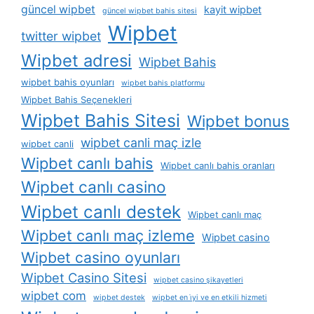
güncel wipbet
kayit wipbet
güncel wipbet bahis sitesi
Wipbet
twitter wipbet
Wipbet adresi
Wipbet Bahis
wipbet bahis oyunları
wipbet bahis platformu
Wipbet Bahis Seçenekleri
Wipbet Bahis Sitesi
Wipbet bonus
wipbet canli maç izle
wipbet canli
Wipbet canlı bahis
Wipbet canlı bahis oranları
Wipbet canlı casino
Wipbet canlı destek
Wipbet canlı maç
Wipbet canlı maç izleme
Wipbet casino
Wipbet casino oyunları
Wipbet Casino Sitesi
wipbet casino şikayetleri
wipbet com
wipbet destek
wipbet en i̇yi ve en etkili hizmeti