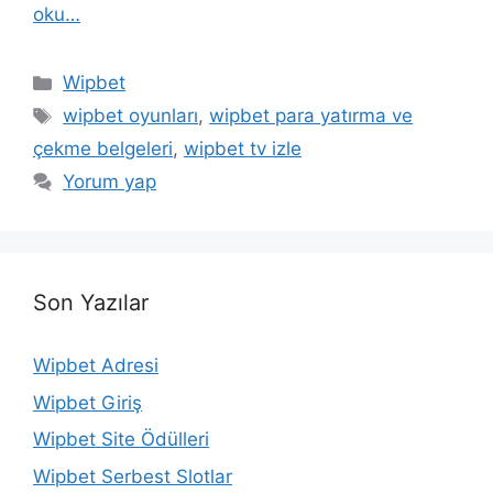
oku…
Kategoriler
Wipbet
Etiketler
wipbet oyunları
,
wipbet para yatırma ve
çekme belgeleri
,
wipbet tv izle
Yorum yap
Son Yazılar
Wipbet Adresi
Wipbet Giriş
Wipbet Site Ödülleri
Wipbet Serbest Slotlar