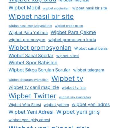
wipbet maç izle
Wipbet Mobil
wipbet nasil bir site
wipbet müşterileri
Wipbet nasıl bir site
wipbet nasıl maç i̇zleyebilirim
wipbet orada mısın
Wipbet Para Çekme
Wipbet Para Yatırma
wipbet promosyon
wipbet promosyon kodu
Wipbet promosyonları
Wipbet sanal bahis
Wipbet Sanal Sporlar
wipbet sitesi
Wipbet Spor Bahisleri
Wipbet Sıkça Sorulan Sorular
wipbet telegram
Wipbet tv
wipbet telegram avantajları
wipbet tv canli maç izle
wipbet tv izle
Wipbet Twitter
wipbet vip avantajları
wipbet yeni adres
Wipbet Web Sitesi
wipbet yatırım
Wipbet yeni giriş
Wipbet Yeni Adresi
wipbet yeni giriş adresi