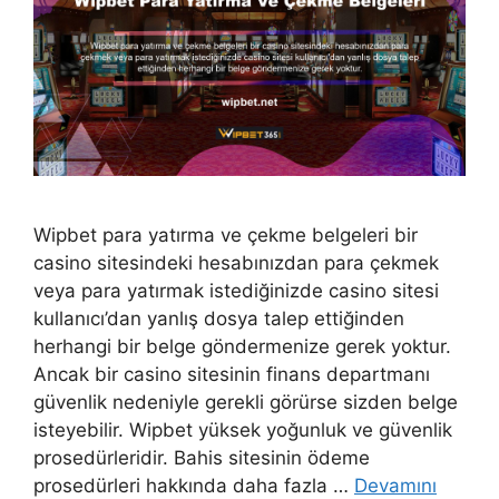
Wipbet para yatırma ve çekme belgeleri bir
casino sitesindeki hesabınızdan para çekmek
veya para yatırmak istediğinizde casino sitesi
kullanıcı’dan yanlış dosya talep ettiğinden
herhangi bir belge göndermenize gerek yoktur.
Ancak bir casino sitesinin finans departmanı
güvenlik nedeniyle gerekli görürse sizden belge
isteyebilir. Wipbet yüksek yoğunluk ve güvenlik
prosedürleridir. Bahis sitesinin ödeme
prosedürleri hakkında daha fazla …
Devamını