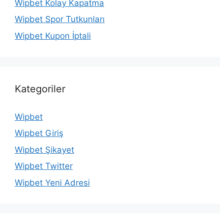
Wipbet Kolay Kapatma
Wipbet Spor Tutkunları
Wipbet Kupon İptali
Kategoriler
Wipbet
Wipbet Giriş
Wipbet Şikayet
Wipbet Twitter
Wipbet Yeni Adresi