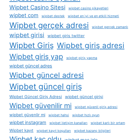
Wipbet Casino Sitesi
wipbet casino şikayetleri
wipbet com
wipbet destek
wipbet en i̇yi ve en etkili hizmeti
Wipbet gerçek adresi
wipbet gerçek zamanlı
wipbet girisi
wipbet giris twitter
Wipbet Giriş
Wipbet giriş adresi
Wipbet giriş yap
wipbet giriş yapma
wipbet güncel adres
Wipbet güncel adresi
Wipbet güncel giriş
Wipbet Güncel Giriş Adresi
wipbet güncel girişi
Wipbet güvenilir mi
wipbet güvenli giriş adresi
wipbet güvenlir mi
wipbet hahsi
wipbet hızlı oyun
wipbet instagram
wipbet i̇letişim kanalları
wipbet karlı bir ortam
Wipbet kayıt
wipbet kayıt koşulları
wipbet kazanç bilgileri
Wipbet kaç oldu