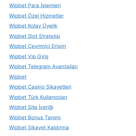
Wipbet Para İşlemleri
Wipbet Özel Hizmetler
Wipbet Kolay Üyelik
Wipbet Slot Stratejisi
Wipbet Çevrimiçi Erişim
Wipbet Vip Giriş
Wipbet Telegram Avantajları
Wipbet
Wipbet Casino Şikayetleri
Wipbet Türk Kullanıcıları
Wipbet Site İçeriği
Wipbet Bonus Tanımı
Wipbet Şikayet Kaldırma