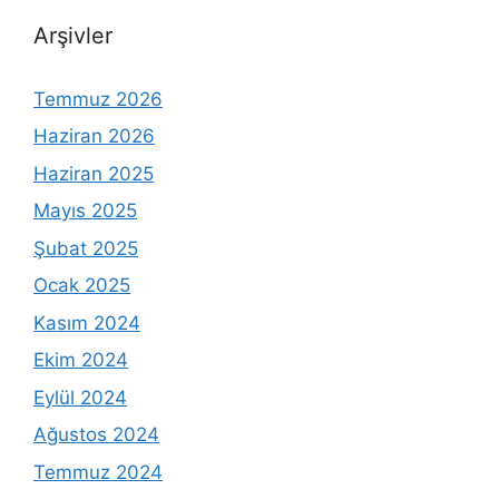
Arşivler
Temmuz 2026
Haziran 2026
Haziran 2025
Mayıs 2025
Şubat 2025
Ocak 2025
Kasım 2024
Ekim 2024
Eylül 2024
Ağustos 2024
Temmuz 2024