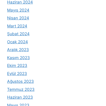
Haziran 2024
Mayıs 2024
Nisan 2024
Mart 2024
Şubat 2024
Ocak 2024
Aralık 2023
Kasım 2023
Ekim 2023
Eylül 2023
Ağustos 2023
Temmuz 2023
Haziran 2023
Mayıs 2023