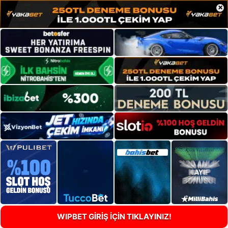
×
WIPBET GİRİŞ İÇİN TIKLAYINIZ!