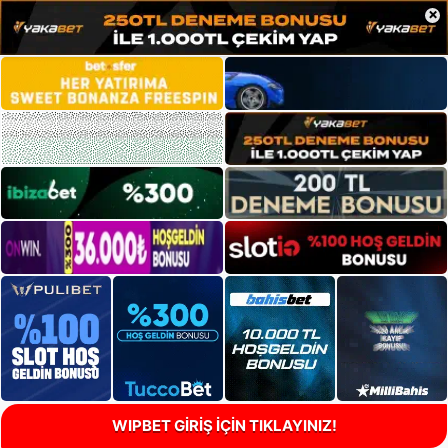
×
WIPBET GİRİŞ İÇİN TIKLAYINIZ!