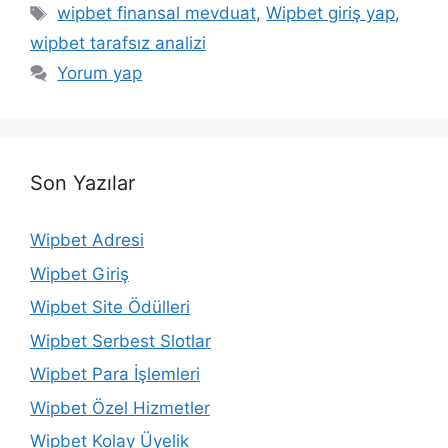
Etiketler
wipbet finansal mevduat
,
Wipbet giriş yap
,
wipbet tarafsız analizi
Yorum yap
Son Yazılar
Wipbet Adresi
Wipbet Giriş
Wipbet Site Ödülleri
Wipbet Serbest Slotlar
Wipbet Para İşlemleri
Wipbet Özel Hizmetler
Wipbet Kolay Üyelik