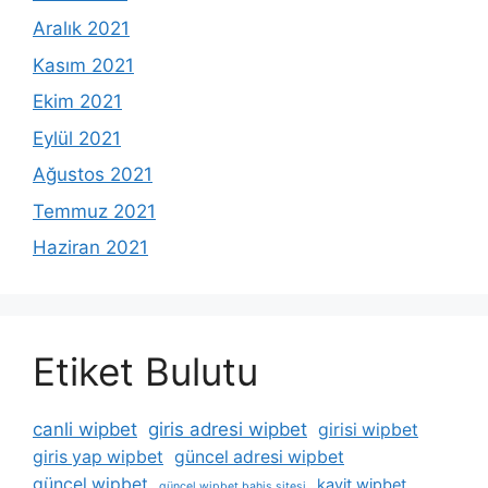
Aralık 2021
Kasım 2021
Ekim 2021
Eylül 2021
Ağustos 2021
Temmuz 2021
Haziran 2021
Etiket Bulutu
canli wipbet
giris adresi wipbet
girisi wipbet
giris yap wipbet
güncel adresi wipbet
güncel wipbet
kayit wipbet
güncel wipbet bahis sitesi