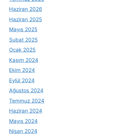
Haziran 2026
Haziran 2025
Mayıs 2025
Şubat 2025
Ocak 2025
Kasım 2024
Ekim 2024
Eylül 2024
Ağustos 2024
Temmuz 2024
Haziran 2024
Mayıs 2024
Nisan 2024