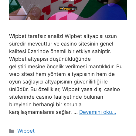
Wipbet tarafsız analizi Wipbet altyapısı uzun
süredir mevcuttur ve casino sitesinin genel
kalitesi üzerinde önemli bir etkiye sahiptir.
Wipbet altyapısı düşünüldüğünde
geliştirilmesine öncelik verilmesi mantıklıdır. Bu
web sitesi hem yöntem altyapısının hem de
oyun sağlayıcı altyapısının güvenilirliği ile
ünlüdür. Bu özellikler, Wipbet yasa dışı casino
sitelerinde casino faaliyetinde bulunan
bireylerin herhangi bir sorunla
karşılaşmamalarını sağlar. …
Devamını oku…
Kategoriler
Wipbet