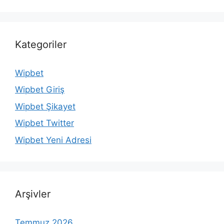
Kategoriler
Wipbet
Wipbet Giriş
Wipbet Şikayet
Wipbet Twitter
Wipbet Yeni Adresi
Arşivler
Temmuz 2026