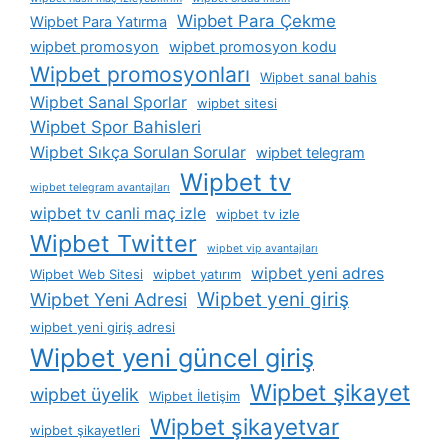
Wipbet Para Çekme
Wipbet Para Yatırma
wipbet promosyon
wipbet promosyon kodu
Wipbet promosyonları
Wipbet sanal bahis
Wipbet Sanal Sporlar
wipbet sitesi
Wipbet Spor Bahisleri
Wipbet Sıkça Sorulan Sorular
wipbet telegram
Wipbet tv
wipbet telegram avantajları
wipbet tv canli maç izle
wipbet tv izle
Wipbet Twitter
wipbet vip avantajları
wipbet yeni adres
Wipbet Web Sitesi
wipbet yatırım
Wipbet yeni giriş
Wipbet Yeni Adresi
wipbet yeni giriş adresi
Wipbet yeni güncel giriş
Wipbet şikayet
wipbet üyelik
Wipbet İletişim
Wipbet şikayetvar
wipbet şikayetleri