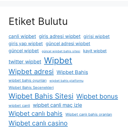
Etiket Bulutu
canli wipbet
giris adresi wipbet
girisi wipbet
giris yap wipbet
güncel adresi wipbet
güncel wipbet
kayit wipbet
güncel wipbet bahis sitesi
Wipbet
twitter wipbet
Wipbet adresi
Wipbet Bahis
wipbet bahis oyunları
wipbet bahis platformu
Wipbet Bahis Seçenekleri
Wipbet Bahis Sitesi
Wipbet bonus
wipbet canli maç izle
wipbet canli
Wipbet canlı bahis
Wipbet canlı bahis oranları
Wipbet canlı casino