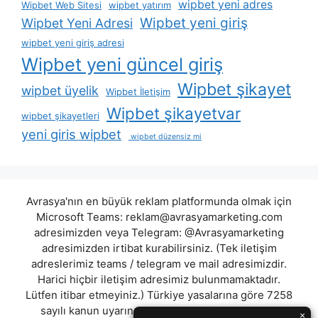
wipbet yeni adres
Wipbet Web Sitesi
wipbet yatırım
Wipbet yeni giriş
Wipbet Yeni Adresi
wipbet yeni giriş adresi
Wipbet yeni güncel giriş
Wipbet şikayet
wipbet üyelik
Wipbet İletişim
Wipbet şikayetvar
wipbet şikayetleri
yeni giris wipbet
wipbet düzensiz mi
Avrasya'nın en büyük reklam platformunda olmak için
Microsoft Teams:
reklam@avrasyamarketing.com
adresimizden veya Telegram: @Avrasyamarketing
adresimizden irtibat kurabilirsiniz. (Tek iletişim
adreslerimiz teams / telegram ve mail adresimizdir.
Harici hiçbir iletişim adresimiz bulunmamaktadır.
Lütfen itibar etmeyiniz.) Türkiye yasalarına göre 7258
sayılı kanun uyarınca yasa dışı bahis oynamanın