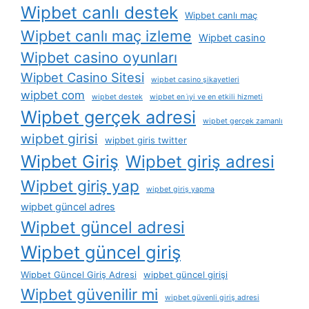
Wipbet canlı destek
Wipbet canlı maç
Wipbet canlı maç izleme
Wipbet casino
Wipbet casino oyunları
Wipbet Casino Sitesi
wipbet casino şikayetleri
wipbet com
wipbet destek
wipbet en i̇yi ve en etkili hizmeti
Wipbet gerçek adresi
wipbet gerçek zamanlı
wipbet girisi
wipbet giris twitter
Wipbet Giriş
Wipbet giriş adresi
Wipbet giriş yap
wipbet giriş yapma
wipbet güncel adres
Wipbet güncel adresi
Wipbet güncel giriş
Wipbet Güncel Giriş Adresi
wipbet güncel girişi
Wipbet güvenilir mi
wipbet güvenli giriş adresi