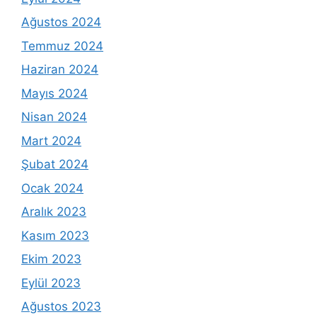
Ağustos 2024
Temmuz 2024
Haziran 2024
Mayıs 2024
Nisan 2024
Mart 2024
Şubat 2024
Ocak 2024
Aralık 2023
Kasım 2023
Ekim 2023
Eylül 2023
Ağustos 2023