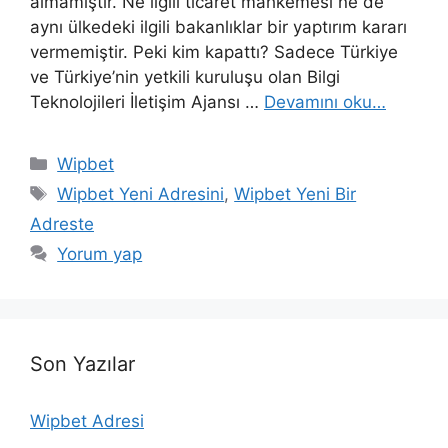
almamıştır. Ne ilgili ticaret mahkemesi ne de
aynı ülkedeki ilgili bakanlıklar bir yaptırım kararı
vermemiştir. Peki kim kapattı? Sadece Türkiye
ve Türkiye’nin yetkili kuruluşu olan Bilgi
Teknolojileri İletişim Ajansı …
Devamını oku…
Kategoriler
Wipbet
Etiketler
Wipbet Yeni Adresini
,
Wipbet Yeni Bir
Adreste
Yorum yap
Son Yazılar
Wipbet Adresi