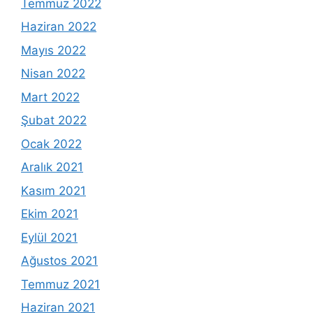
Temmuz 2022
Haziran 2022
Mayıs 2022
Nisan 2022
Mart 2022
Şubat 2022
Ocak 2022
Aralık 2021
Kasım 2021
Ekim 2021
Eylül 2021
Ağustos 2021
Temmuz 2021
Haziran 2021