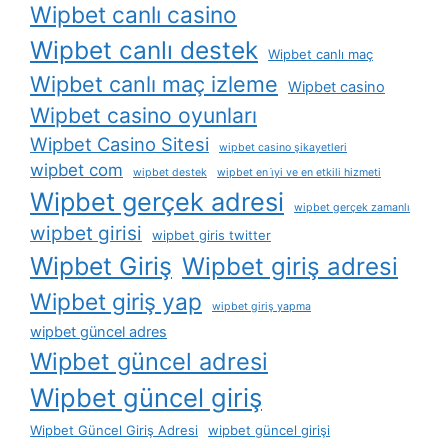
Wipbet canlı casino
Wipbet canlı destek
Wipbet canlı maç
Wipbet canlı maç izleme
Wipbet casino
Wipbet casino oyunları
Wipbet Casino Sitesi
wipbet casino şikayetleri
wipbet com
wipbet destek
wipbet en i̇yi ve en etkili hizmeti
Wipbet gerçek adresi
wipbet gerçek zamanlı
wipbet girisi
wipbet giris twitter
Wipbet Giriş
Wipbet giriş adresi
Wipbet giriş yap
wipbet giriş yapma
wipbet güncel adres
Wipbet güncel adresi
Wipbet güncel giriş
Wipbet Güncel Giriş Adresi
wipbet güncel girişi