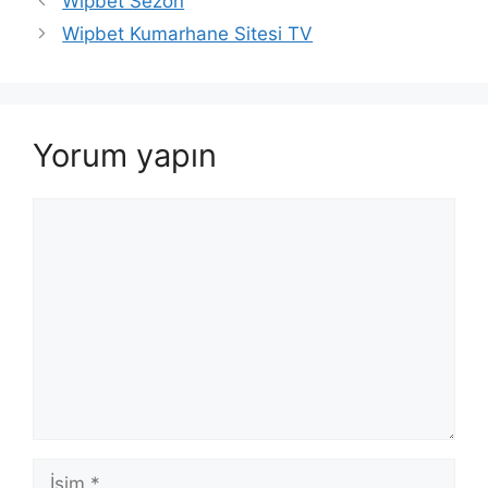
Wipbet Sezon
Wipbet Kumarhane Sitesi TV
Yorum yapın
Yorum
İsim