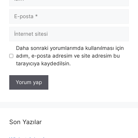
E-
posta
İnternet
sitesi
Daha sonraki yorumlarımda kullanılması için
adım, e-posta adresim ve site adresim bu
tarayıcıya kaydedilsin.
Son Yazılar