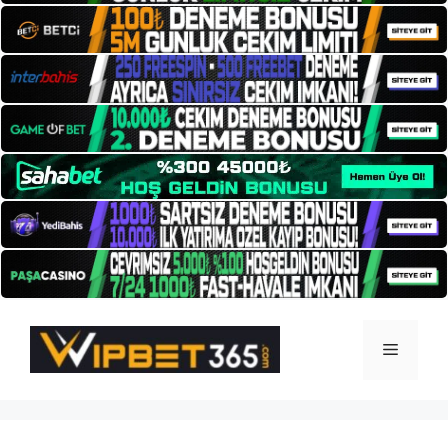
İçeriğe
atla
Menü