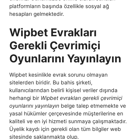
platformların başında özellikle sosyal ağ
hesapları gelmektedir.
Wipbet Evrakları
Gerekli Çevrimiçi
Oyunlarını Yayınlayın
Wipbet kesinlikle evrak sorunu olmayan
sitelerden biridir. Bu bahis şirketi,
kullanıcılarından belirli kişisel veriler dışında
herhangi bir
Wipbet evrakları gerekli çevrimiçi
oyunlarını yayınlayın
belge talep etmemekte ve
yasal hükümler çerçevesinde müşterilerine en
kaliteli ve en iyi hizmeti sunmaya çalışmaktadır.
Üyelik kaydı için gerekli olan tüm bilgiler web
sitesinde saklanmakta olup,