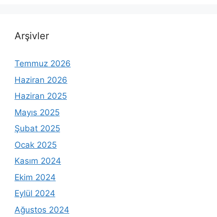
Arşivler
Temmuz 2026
Haziran 2026
Haziran 2025
Mayıs 2025
Şubat 2025
Ocak 2025
Kasım 2024
Ekim 2024
Eylül 2024
Ağustos 2024