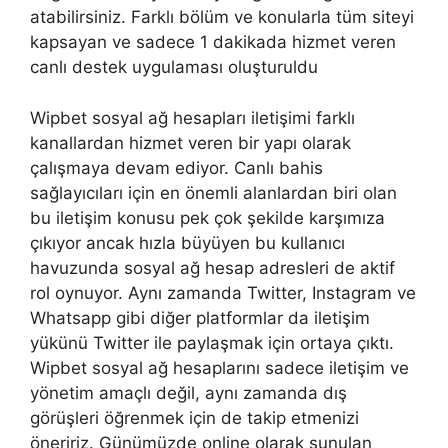
atabilirsiniz. Farklı bölüm ve konularla tüm siteyi
kapsayan ve sadece 1 dakikada hizmet veren
canlı destek uygulaması oluşturuldu
Wipbet sosyal ağ hesapları iletişimi farklı
kanallardan hizmet veren bir yapı olarak
çalışmaya devam ediyor. Canlı bahis
sağlayıcıları için en önemli alanlardan biri olan
bu iletişim konusu pek çok şekilde karşımıza
çıkıyor ancak hızla büyüyen bu kullanıcı
havuzunda sosyal ağ hesap adresleri de aktif
rol oynuyor. Aynı zamanda Twitter, Instagram ve
Whatsapp gibi diğer platformlar da iletişim
yükünü Twitter ile paylaşmak için ortaya çıktı.
Wipbet sosyal ağ hesaplarını sadece iletişim ve
yönetim amaçlı değil, aynı zamanda dış
görüşleri öğrenmek için de takip etmenizi
öneririz. Günümüzde online olarak sunulan