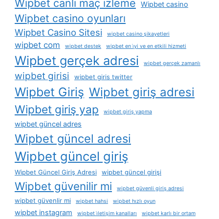
Wipbet canlı maç izleme
Wipbet casino
Wipbet casino oyunları
Wipbet Casino Sitesi
wipbet casino şikayetleri
wipbet com
wipbet destek
wipbet en i̇yi ve en etkili hizmeti
Wipbet gerçek adresi
wipbet gerçek zamanlı
wipbet girisi
wipbet giris twitter
Wipbet Giriş
Wipbet giriş adresi
Wipbet giriş yap
wipbet giriş yapma
wipbet güncel adres
Wipbet güncel adresi
Wipbet güncel giriş
Wipbet Güncel Giriş Adresi
wipbet güncel girişi
Wipbet güvenilir mi
wipbet güvenli giriş adresi
wipbet güvenlir mi
wipbet hahsi
wipbet hızlı oyun
wipbet instagram
wipbet i̇letişim kanalları
wipbet karlı bir ortam