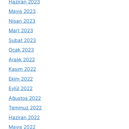
Haziran 2023
Mayıs 2023
Nisan 2023
Mart 2023
Şubat 2023
Ocak 2023
Aralık 2022
Kasım 2022
Ekim 2022
Eylül 2022
Ağustos 2022
Temmuz 2022
Haziran 2022
Mayıs 2022