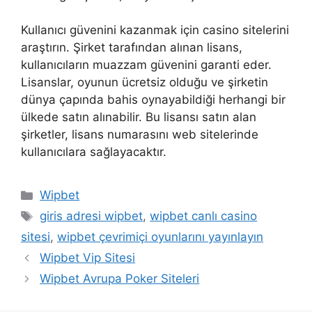
Kullanıcı güvenini kazanmak için casino sitelerini
araştırın. Şirket tarafından alınan lisans,
kullanıcıların muazzam güvenini garanti eder.
Lisanslar, oyunun ücretsiz olduğu ve şirketin
dünya çapında bahis oynayabildiği herhangi bir
ülkede satın alınabilir. Bu lisansı satın alan
şirketler, lisans numarasını web sitelerinde
kullanıcılara sağlayacaktır.
Kategoriler
Wipbet
Etiketler
giris adresi wipbet
,
wipbet canlı casino
sitesi
,
wipbet çevrimiçi oyunlarını yayınlayın
Wipbet Vip Sitesi
Wipbet Avrupa Poker Siteleri