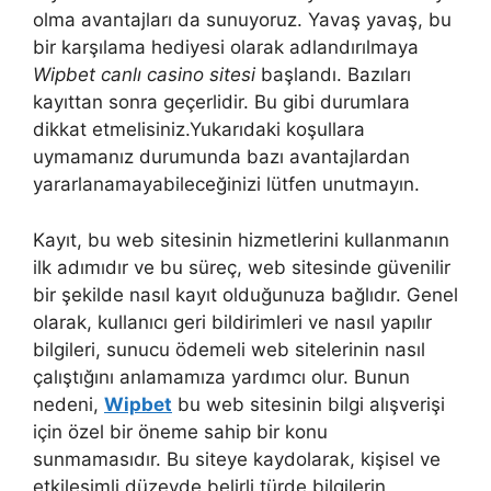
olma avantajları da sunuyoruz. Yavaş yavaş, bu
bir karşılama hediyesi olarak adlandırılmaya
Wipbet canlı casino sitesi
başlandı. Bazıları
kayıttan sonra geçerlidir. Bu gibi durumlara
dikkat etmelisiniz.Yukarıdaki koşullara
uymamanız durumunda bazı avantajlardan
yararlanamayabileceğinizi lütfen unutmayın.
Kayıt, bu web sitesinin hizmetlerini kullanmanın
ilk adımıdır ve bu süreç, web sitesinde güvenilir
bir şekilde nasıl kayıt olduğunuza bağlıdır. Genel
olarak, kullanıcı geri bildirimleri ve nasıl yapılır
bilgileri, sunucu ödemeli web sitelerinin nasıl
çalıştığını anlamamıza yardımcı olur. Bunun
nedeni,
Wipbet
bu web sitesinin bilgi alışverişi
için özel bir öneme sahip bir konu
sunmamasıdır. Bu siteye kaydolarak, kişisel ve
etkileşimli düzeyde belirli türde bilgilerin