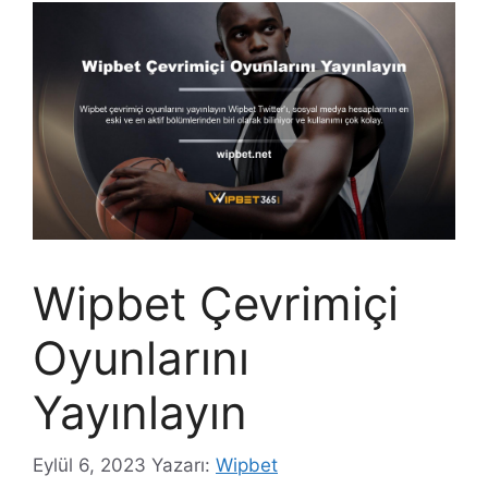
Wipbet Çevrimiçi
Oyunlarını
Yayınlayın
Eylül 6, 2023
Yazarı:
Wipbet