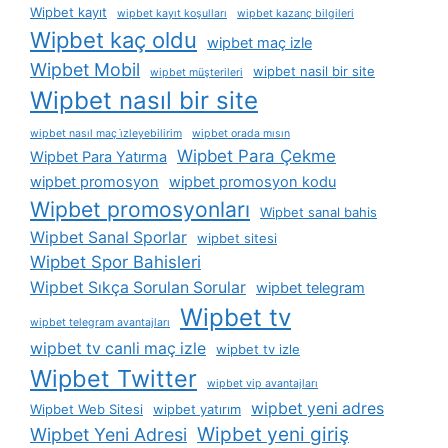
Wipbet kayıt
wipbet kayıt koşulları
wipbet kazanç bilgileri
Wipbet kaç oldu
wipbet maç izle
Wipbet Mobil
wipbet nasil bir site
wipbet müşterileri
Wipbet nasıl bir site
wipbet nasıl maç i̇zleyebilirim
wipbet orada mısın
Wipbet Para Çekme
Wipbet Para Yatırma
wipbet promosyon
wipbet promosyon kodu
Wipbet promosyonları
Wipbet sanal bahis
Wipbet Sanal Sporlar
wipbet sitesi
Wipbet Spor Bahisleri
Wipbet Sıkça Sorulan Sorular
wipbet telegram
Wipbet tv
wipbet telegram avantajları
wipbet tv canli maç izle
wipbet tv izle
Wipbet Twitter
wipbet vip avantajları
wipbet yeni adres
Wipbet Web Sitesi
wipbet yatırım
Wipbet yeni giriş
Wipbet Yeni Adresi