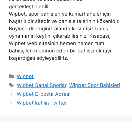
gerçekleştirilebilir.
Wipbet, spor bahisleri ve kumarhaneler için
başarılı bir sitedir ve bahis sitelerinin kökenidir.
Böylece dilediğiniz alanda kesintisiz bahis
oynamanın keyfini çıkarabilirsiniz. Kısacası,
Wipbet web sitesinin hemen hemen tüm
bahisçileri memnun eden bir bahisçi olmayı
başardığını söyleyebiliriz.
Kategoriler
Wipbet
Etiketler
Wipbet Sanal Sporlar
,
Wipbet Spor Bahisleri
Wipbet E-posta Adresi
Wipbet katılın Twitter