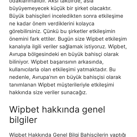
odaklanmalıdır. Aksi takdirde, asla
büyüyemeyecek küçük bir şirket olacaktır.
Büyük bahisçileri inceledikten sonra etkileşime
ne kadar önem verdiklerini kolayca
görebilirsiniz. Çünkü bu şirketler etkileşimin
önemini fark ettiler. Bugün size Wipbet etkileşim
kanalıyla ilgili veriler sağlamak istiyoruz. Wipbet,
Avrupa bölgesindeki en büyük bahisçi olarak
biliniyor. Wipbet başarısının arkasında,
kullanıcılarla olan etkileşimi yatmaktadır. Bu
nedenle, Avrupa’nın en büyük bahisçisi olarak
tanımlanan Wipbet müşterileriyle etkileşimi
hakkında size veriler sunacağız.
Wipbet hakkında genel
bilgiler
Wipbet Hakkında Genel Bilgi Bahisçilerin yaptığı