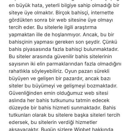
en büyük hata, yeterli bilgiye sahip olmadığı bir
siteye üye olmaktır. Birçok bahisçi, internette
gördükten sonra bir web sitesine üye olmayı
tercih eder. Bu sitelerle ilgili araştırma
yapmaktan ille de hoşlanmıyor. Ancak, bu bir
bahisçinin yapması gereken son şeydir. Çünkü
bahis piyasasında fazla bahisçi bulunmaktadır.
Bu siteler arasında güvenilir bahis sitelerinin
sayısının iki elin parmaklarından fazla olmadığını
rahatlıkla söyleyebiliriz. Oyun pazarı sürekli
büyüyen ve gelişen bir pazardır, ancak bazı
siteler bu büyümeyi ve gelişmeyi bozmaktadır.
Güvenliğinden emin olduğumuz web sitesi
aslında her bahis tutkununu tatmin edecek
düzeyde bir bahis hizmeti sunmaktadır. Bahis
tutkunları olarak bu sitelere başka siteleri tercih
edersek, bu sitelerin verdiği hizmetler
aksayacaktır. Bugün sizlere Wipbet hakkında