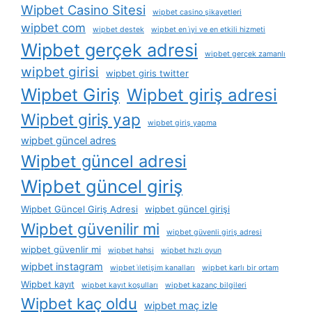
Wipbet Casino Sitesi
wipbet casino şikayetleri
wipbet com
wipbet destek
wipbet en i̇yi ve en etkili hizmeti
Wipbet gerçek adresi
wipbet gerçek zamanlı
wipbet girisi
wipbet giris twitter
Wipbet Giriş
Wipbet giriş adresi
Wipbet giriş yap
wipbet giriş yapma
wipbet güncel adres
Wipbet güncel adresi
Wipbet güncel giriş
Wipbet Güncel Giriş Adresi
wipbet güncel girişi
Wipbet güvenilir mi
wipbet güvenli giriş adresi
wipbet güvenlir mi
wipbet hahsi
wipbet hızlı oyun
wipbet instagram
wipbet i̇letişim kanalları
wipbet karlı bir ortam
Wipbet kayıt
wipbet kayıt koşulları
wipbet kazanç bilgileri
Wipbet kaç oldu
wipbet maç izle