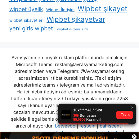
Wipbet şikayet
wipbet üyelik
Wipbet İletişim
Wipbet şikayetvar
wipbet şikayetleri
yeni giris wipbet
wipbet düzensiz mi
Avrasya'nın en büyük reklam platformunda olmak için
Microsoft Teams:
reklam@avrasyamarketing.com
adresimizden veya Telegram: @Avrasyamarketing
adresimizden irtibat kurabilirsiniz. (Tek iletişim
adreslerimiz teams / telegram ve mail adresimizdir.
Harici hiçbir iletişim adresimiz bulunmamaktadır.
Lütfen itibar etmeyiniz.) Türkiye yasalarına göre 7258
sayılı kanun uyarınca yasa dışı bahis oynamanın
cezaları mevcuttur. Şu an bulunduğunuz site hiç bir
şekilde illegal bahis oyunları oynatmıyor ve oynamaya
aracı olmuyordur.
betvevoo
|
festwin
|
bahiscent
|
casinoviva
|
casinobetzone
|
milbet
|
betsalvador
|
×