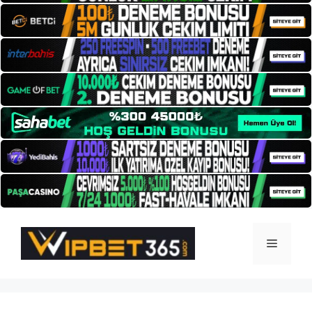
İçeriğe
atla
Menü