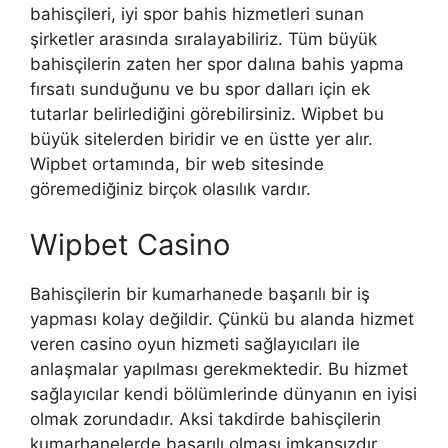
bahisçileri, iyi spor bahis hizmetleri sunan
şirketler arasında sıralayabiliriz. Tüm büyük
bahisçilerin zaten her spor dalına bahis yapma
fırsatı sunduğunu ve bu spor dalları için ek
tutarlar belirlediğini görebilirsiniz. Wipbet bu
büyük sitelerden biridir ve en üstte yer alır.
Wipbet ortamında, bir web sitesinde
göremediğiniz birçok olasılık vardır.
Wipbet Casino
Bahisçilerin bir kumarhanede başarılı bir iş
yapması kolay değildir. Çünkü bu alanda hizmet
veren casino oyun hizmeti sağlayıcıları ile
anlaşmalar yapılması gerekmektedir. Bu hizmet
sağlayıcılar kendi bölümlerinde dünyanın en iyisi
olmak zorundadır. Aksi takdirde bahisçilerin
kumarhanelerde başarılı olması imkansızdır.