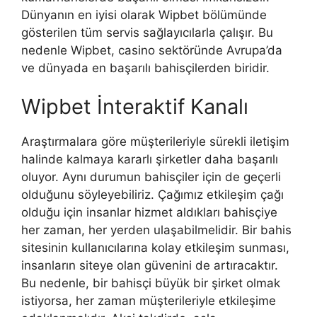
Dünyanın en iyisi olarak Wipbet bölümünde
gösterilen tüm servis sağlayıcılarla çalışır. Bu
nedenle Wipbet, casino sektöründe Avrupa’da
ve dünyada en başarılı bahisçilerden biridir.
Wipbet İnteraktif Kanalı
Araştırmalara göre müşterileriyle sürekli iletişim
halinde kalmaya kararlı şirketler daha başarılı
oluyor. Aynı durumun bahisçiler için de geçerli
olduğunu söyleyebiliriz. Çağımız etkileşim çağı
olduğu için insanlar hizmet aldıkları bahisçiye
her zaman, her yerden ulaşabilmelidir. Bir bahis
sitesinin kullanıcılarına kolay etkileşim sunması,
insanların siteye olan güvenini de artıracaktır.
Bu nedenle, bir bahisçi büyük bir şirket olmak
istiyorsa, her zaman müşterileriyle etkileşime