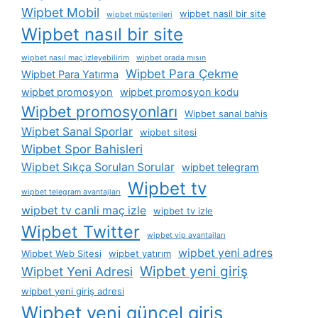
Wipbet Mobil
wipbet nasil bir site
wipbet müşterileri
Wipbet nasıl bir site
wipbet nasıl maç i̇zleyebilirim
wipbet orada mısın
Wipbet Para Çekme
Wipbet Para Yatırma
wipbet promosyon
wipbet promosyon kodu
Wipbet promosyonları
Wipbet sanal bahis
Wipbet Sanal Sporlar
wipbet sitesi
Wipbet Spor Bahisleri
Wipbet Sıkça Sorulan Sorular
wipbet telegram
Wipbet tv
wipbet telegram avantajları
wipbet tv canli maç izle
wipbet tv izle
Wipbet Twitter
wipbet vip avantajları
wipbet yeni adres
Wipbet Web Sitesi
wipbet yatırım
Wipbet yeni giriş
Wipbet Yeni Adresi
wipbet yeni giriş adresi
Wipbet yeni güncel giriş