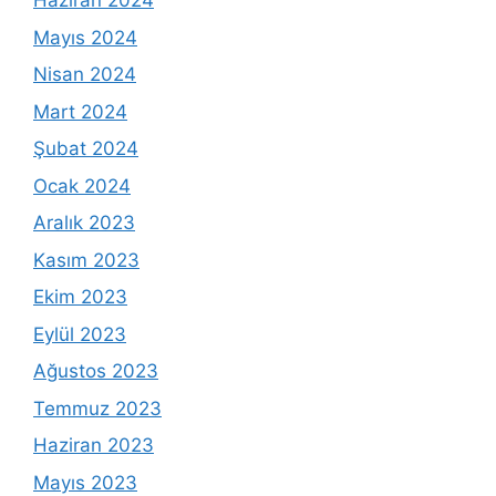
Haziran 2024
Mayıs 2024
Nisan 2024
Mart 2024
Şubat 2024
Ocak 2024
Aralık 2023
Kasım 2023
Ekim 2023
Eylül 2023
Ağustos 2023
Temmuz 2023
Haziran 2023
Mayıs 2023