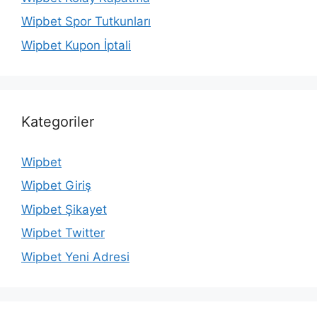
Wipbet Spor Tutkunları
Wipbet Kupon İptali
Kategoriler
Wipbet
Wipbet Giriş
Wipbet Şikayet
Wipbet Twitter
Wipbet Yeni Adresi