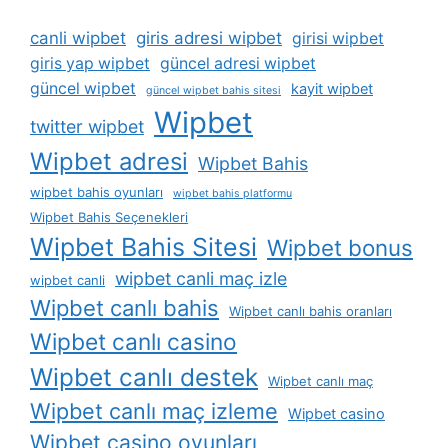
canli wipbet
giris adresi wipbet
girisi wipbet
giris yap wipbet
güncel adresi wipbet
güncel wipbet
kayit wipbet
güncel wipbet bahis sitesi
Wipbet
twitter wipbet
Wipbet adresi
Wipbet Bahis
wipbet bahis oyunları
wipbet bahis platformu
Wipbet Bahis Seçenekleri
Wipbet Bahis Sitesi
Wipbet bonus
wipbet canli maç izle
wipbet canli
Wipbet canlı bahis
Wipbet canlı bahis oranları
Wipbet canlı casino
Wipbet canlı destek
Wipbet canlı maç
Wipbet canlı maç izleme
Wipbet casino
Wipbet casino oyunları