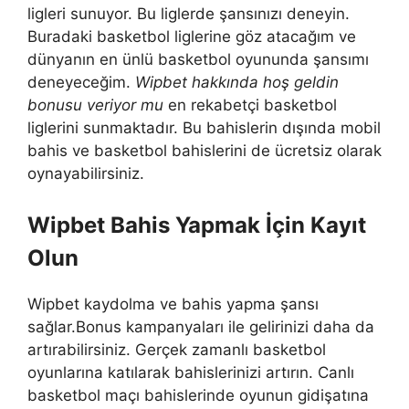
ligleri sunuyor. Bu liglerde şansınızı deneyin.
Buradaki basketbol liglerine göz atacağım ve
dünyanın en ünlü basketbol oyununda şansımı
deneyeceğim.
Wipbet hakkında hoş geldin
bonusu veriyor mu
en rekabetçi basketbol
liglerini sunmaktadır. Bu bahislerin dışında mobil
bahis ve basketbol bahislerini de ücretsiz olarak
oynayabilirsiniz.
Wipbet Bahis Yapmak İçin Kayıt
Olun
Wipbet kaydolma ve bahis yapma şansı
sağlar.Bonus kampanyaları ile gelirinizi daha da
artırabilirsiniz. Gerçek zamanlı basketbol
oyunlarına katılarak bahislerinizi artırın. Canlı
basketbol maçı bahislerinde oyunun gidişatına