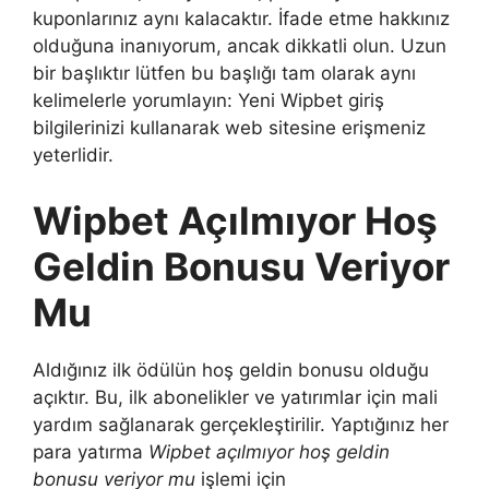
kuponlarınız aynı kalacaktır. İfade etme hakkınız
olduğuna inanıyorum, ancak dikkatli olun. Uzun
bir başlıktır lütfen bu başlığı tam olarak aynı
kelimelerle yorumlayın: Yeni Wipbet giriş
bilgilerinizi kullanarak web sitesine erişmeniz
yeterlidir.
Wipbet Açılmıyor Hoş
Geldin Bonusu Veriyor
Mu
Aldığınız ilk ödülün hoş geldin bonusu olduğu
açıktır. Bu, ilk abonelikler ve yatırımlar için mali
yardım sağlanarak gerçekleştirilir. Yaptığınız her
para yatırma
Wipbet açılmıyor hoş geldin
bonusu veriyor mu
işlemi için