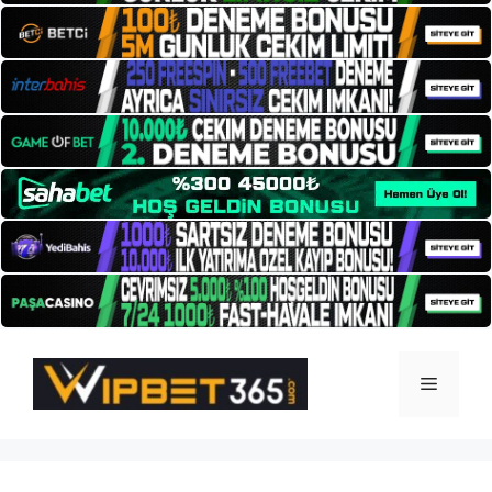
İçeriğe
atla
Menü