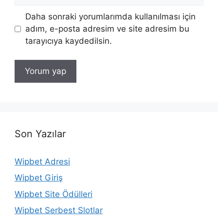
sitesi
Daha sonraki yorumlarımda kullanılması için
adım, e-posta adresim ve site adresim bu
tarayıcıya kaydedilsin.
Son Yazılar
Wipbet Adresi
Wipbet Giriş
Wipbet Site Ödülleri
Wipbet Serbest Slotlar