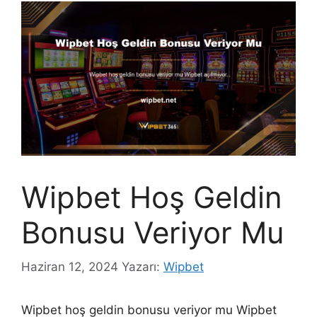
Wipbet Hoş Geldin
Bonusu Veriyor Mu
Haziran 12, 2024
Yazarı:
Wipbet
Wipbet hoş geldin bonusu veriyor mu Wipbet