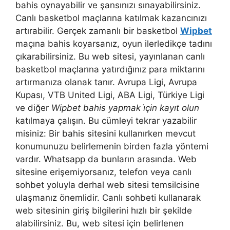
bahis oynayabilir ve şansınızı sınayabilirsiniz.
Canlı basketbol maçlarına katılmak kazancınızı
artırabilir. Gerçek zamanlı bir basketbol
Wipbet
maçına bahis koyarsanız, oyun ilerledikçe tadını
çıkarabilirsiniz. Bu web sitesi, yayınlanan canlı
basketbol maçlarına yatırdığınız para miktarını
artırmanıza olanak tanır. Avrupa Ligi, Avrupa
Kupası, VTB United Ligi, ABA Ligi, Türkiye Ligi
ve diğer
Wipbet bahis yapmak i̇çin kayıt olun
katılmaya çalışın. Bu cümleyi tekrar yazabilir
misiniz: Bir bahis sitesini kullanırken mevcut
konumunuzu belirlemenin birden fazla yöntemi
vardır. Whatsapp da bunların arasında. Web
sitesine erişemiyorsanız, telefon veya canlı
sohbet yoluyla derhal web sitesi temsilcisine
ulaşmanız önemlidir. Canlı sohbeti kullanarak
web sitesinin giriş bilgilerini hızlı bir şekilde
alabilirsiniz. Bu, web sitesi için belirlenen