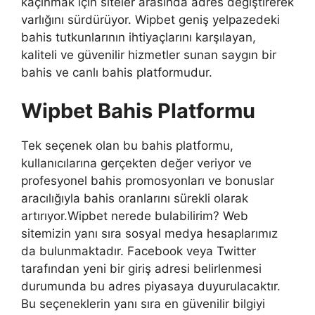
kaçınmak için siteler arasında adres değiştirerek
varlığını sürdürüyor. Wipbet geniş yelpazedeki
bahis tutkunlarının ihtiyaçlarını karşılayan,
kaliteli ve güvenilir hizmetler sunan saygın bir
bahis ve canlı bahis platformudur.
Wipbet Bahis Platformu
Tek seçenek olan bu bahis platformu,
kullanıcılarına gerçekten değer veriyor ve
profesyonel bahis promosyonları ve bonuslar
aracılığıyla bahis oranlarını sürekli olarak
artırıyor.Wipbet nerede bulabilirim? Web
sitemizin yanı sıra sosyal medya hesaplarımız
da bulunmaktadır. Facebook veya Twitter
tarafından yeni bir giriş adresi belirlenmesi
durumunda bu adres piyasaya duyurulacaktır.
Bu seçeneklerin yanı sıra en güvenilir bilgiyi