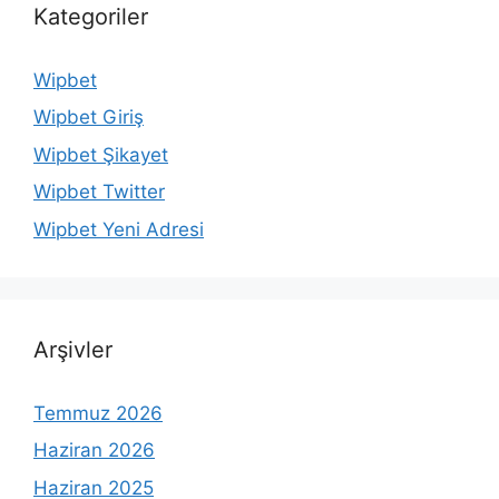
Kategoriler
Wipbet
Wipbet Giriş
Wipbet Şikayet
Wipbet Twitter
Wipbet Yeni Adresi
Arşivler
Temmuz 2026
Haziran 2026
Haziran 2025