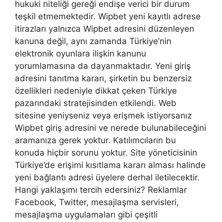
hukuki niteliği gereği endişe verici bir durum
teşkil etmemektedir. Wipbet yeni kayıtlı adrese
itirazları yalnızca Wipbet adresini düzenleyen
kanuna değil, aynı zamanda Türkiye’nin
elektronik oyunlara ilişkin kanunu
yorumlamasına da dayanmaktadır. Yeni giriş
adresini tanıtma kararı, şirketin bu benzersiz
özellikleri nedeniyle dikkat çeken Türkiye
pazarındaki stratejisinden etkilendi. Web
sitesine yeniyseniz veya erişmek istiyorsanız
Wipbet giriş adresini ve nerede bulunabileceğini
aramanıza gerek yoktur. Katılımcıların bu
konuda hiçbir sorunu yoktur. Site yöneticisinin
Türkiye’de erişimi kısıtlama kararı alması halinde
yeni bağlantı adresi üyelere derhal iletilecektir.
Hangi yaklaşımı tercih edersiniz? Reklamlar
Facebook, Twitter, mesajlaşma servisleri,
mesajlaşma uygulamaları gibi çeşitli