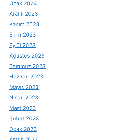
Ocak 2024
Aralık 2023
Kasım 2023
Ekim 2023
Eylül 2023
Ağustos 2023
Temmuz 2023
Haziran 2023
Mayıs 2023
Nisan 2023
Mart 2023
Şubat 2023
Ocak 2023
Aralık 2022