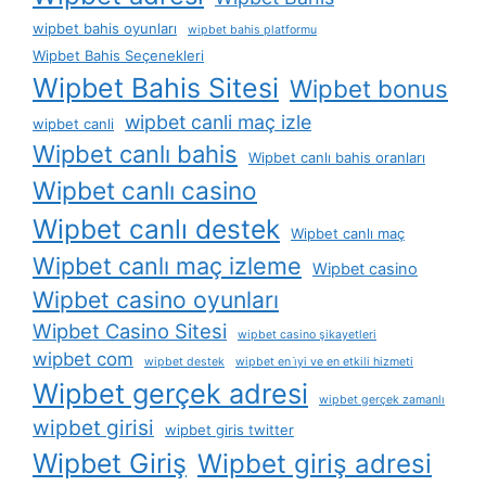
wipbet bahis oyunları
wipbet bahis platformu
Wipbet Bahis Seçenekleri
Wipbet Bahis Sitesi
Wipbet bonus
wipbet canli maç izle
wipbet canli
Wipbet canlı bahis
Wipbet canlı bahis oranları
Wipbet canlı casino
Wipbet canlı destek
Wipbet canlı maç
Wipbet canlı maç izleme
Wipbet casino
Wipbet casino oyunları
Wipbet Casino Sitesi
wipbet casino şikayetleri
wipbet com
wipbet destek
wipbet en i̇yi ve en etkili hizmeti
Wipbet gerçek adresi
wipbet gerçek zamanlı
wipbet girisi
wipbet giris twitter
Wipbet Giriş
Wipbet giriş adresi