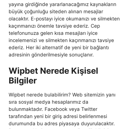
yayına girdiğinde yararlanacağımız kaynakların
büyük çoğunluğu siteden alınan mesajlar
olacaktır. E-postayı iyice okumanızı ve silmekten
kaçınmanızı önemle tavsiye ederiz. Cep
telefonunuza gelen kısa mesajları iyice
incelemenizi ve silmekten kaçınmanızı tavsiye
ederiz. Her iki alternatif de yeni bir bağlantı
adresinin gönderilmesiyle sonuçlanır.
Wipbet Nerede Kişisel
Bilgiler
Wipbet nerede bulabilirim? Web sitemizin yanı
sıra sosyal medya hesaplarımız da
bulunmaktadır. Facebook veya Twitter
tarafından yeni bir giriş adresi belirlenmesi
durumunda bu adres piyasaya duyurulacaktır.