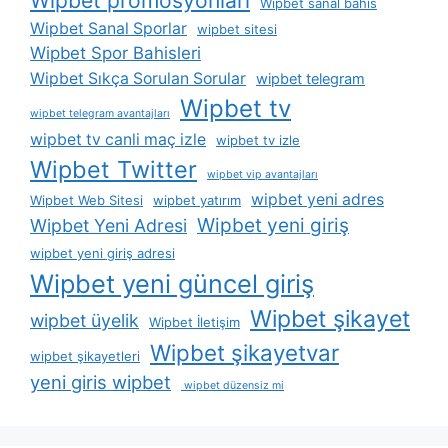
Wipbet promosyonları
Wipbet sanal bahis
Wipbet Sanal Sporlar
wipbet sitesi
Wipbet Spor Bahisleri
Wipbet Sıkça Sorulan Sorular
wipbet telegram
Wipbet tv
wipbet telegram avantajları
wipbet tv canli maç izle
wipbet tv izle
Wipbet Twitter
wipbet vip avantajları
wipbet yeni adres
Wipbet Web Sitesi
wipbet yatırım
Wipbet yeni giriş
Wipbet Yeni Adresi
wipbet yeni giriş adresi
Wipbet yeni güncel giriş
Wipbet şikayet
wipbet üyelik
Wipbet İletişim
Wipbet şikayetvar
wipbet şikayetleri
yeni giris wipbet
wipbet düzensiz mi