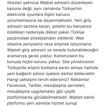
itirazları yalnızca Wipbet adresini düzenleyen
kanuna değil, aynı zamanda Türkiye’nin
elektronik oyunlara ilişkin kanunu
yorumlamasına da dayanmaktadır. Yeni giriş
adresini tanıtma kararı, şirketin bu benzersiz
özellikleri nedeniyle dikkat çeken Türkiye
pazarındaki stratejisinden etkilendi. Web
sitesine yeniyseniz veya erişmek istiyorsanız
Wipbet giriş adresini ve nerede bulunabileceğini
aramanıza gerek yoktur. Katılımcıların bu
konuda hiçbir sorunu yoktur. Site yöneticisinin
Türkiye’de erişimi kısıtlama kararı alması halinde
yeni bağlantı adresi üyelere derhal iletilecektir.
Hangi yaklaşımı tercih edersiniz? Reklamlar
Facebook, Twitter, mesajlaşma servisleri,
mesajlaşma uygulamaları gibi çeşitli
platformlarda görülebilmektedir.
Wipbet bahis
platformu
yeni adreste hizmet sunup