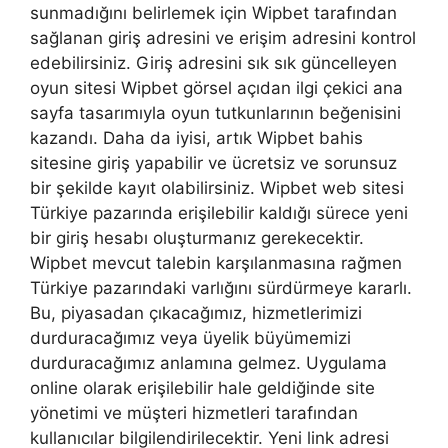
sunmadığını belirlemek için Wipbet tarafından
sağlanan giriş adresini ve erişim adresini kontrol
edebilirsiniz. Giriş adresini sık sık güncelleyen
oyun sitesi Wipbet görsel açıdan ilgi çekici ana
sayfa tasarımıyla oyun tutkunlarının beğenisini
kazandı. Daha da iyisi, artık Wipbet bahis
sitesine giriş yapabilir ve ücretsiz ve sorunsuz
bir şekilde kayıt olabilirsiniz. Wipbet web sitesi
Türkiye pazarında erişilebilir kaldığı sürece yeni
bir giriş hesabı oluşturmanız gerekecektir.
Wipbet mevcut talebin karşılanmasına rağmen
Türkiye pazarındaki varlığını sürdürmeye kararlı.
Bu, piyasadan çıkacağımız, hizmetlerimizi
durduracağımız veya üyelik büyümemizi
durduracağımız anlamına gelmez. Uygulama
online olarak erişilebilir hale geldiğinde site
yönetimi ve müşteri hizmetleri tarafından
kullanıcılar bilgilendirilecektir. Yeni link adresi