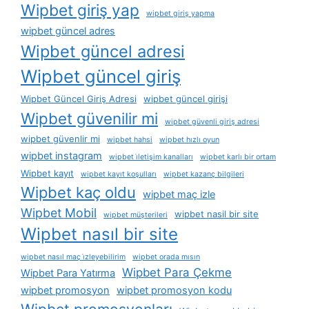
Wipbet giriş yap
wipbet giriş yapma
wipbet güncel adres
Wipbet güncel adresi
Wipbet güncel giriş
Wipbet Güncel Giriş Adresi
wipbet güncel girişi
Wipbet güvenilir mi
wipbet güvenli giriş adresi
wipbet güvenlir mi
wipbet hahsi
wipbet hızlı oyun
wipbet instagram
wipbet i̇letişim kanalları
wipbet karlı bir ortam
Wipbet kayıt
wipbet kayıt koşulları
wipbet kazanç bilgileri
Wipbet kaç oldu
wipbet maç izle
Wipbet Mobil
wipbet nasil bir site
wipbet müşterileri
Wipbet nasıl bir site
wipbet nasıl maç i̇zleyebilirim
wipbet orada mısın
Wipbet Para Çekme
Wipbet Para Yatırma
wipbet promosyon
wipbet promosyon kodu