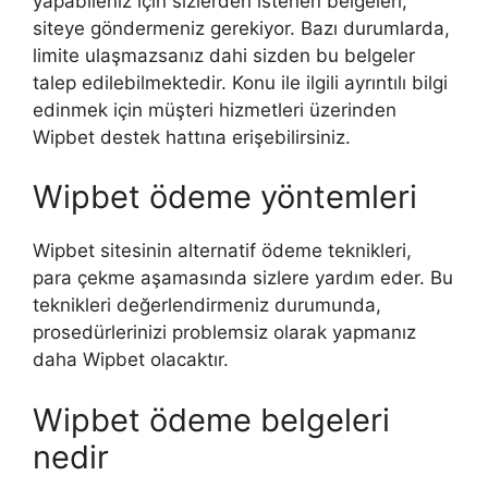
yapabileniz için sizlerden istenen belgeleri,
siteye göndermeniz gerekiyor. Bazı durumlarda,
limite ulaşmazsanız dahi sizden bu belgeler
talep edilebilmektedir. Konu ile ilgili ayrıntılı bilgi
edinmek için müşteri hizmetleri üzerinden
Wipbet destek hattına erişebilirsiniz.
Wipbet ödeme yöntemleri
Wipbet sitesinin alternatif ödeme teknikleri,
para çekme aşamasında sizlere yardım eder. Bu
teknikleri değerlendirmeniz durumunda,
prosedürlerinizi problemsiz olarak yapmanız
daha Wipbet olacaktır.
Wipbet ödeme belgeleri
nedir