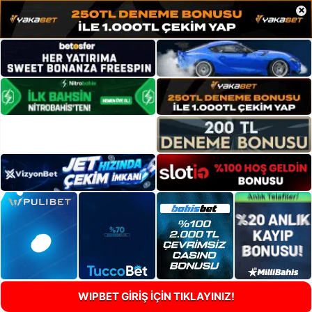
×
WIPBET GİRİŞ İÇİN TIKLAYINIZ!