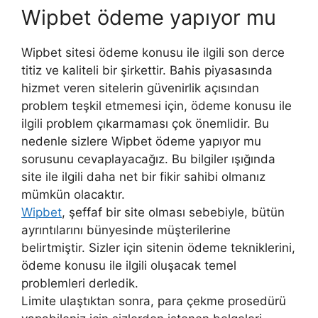
Wipbet ödeme yapıyor mu
Wipbet sitesi ödeme konusu ile ilgili son derce
titiz ve kaliteli bir şirkettir. Bahis piyasasında
hizmet veren sitelerin güvenirlik açısından
problem teşkil etmemesi için, ödeme konusu ile
ilgili problem çıkarmaması çok önemlidir. Bu
nedenle sizlere Wipbet ödeme yapıyor mu
sorusunu cevaplayacağız. Bu bilgiler ışığında
site ile ilgili daha net bir fikir sahibi olmanız
mümkün olacaktır.
Wipbet
, şeffaf bir site olması sebebiyle, bütün
ayrıntılarını bünyesinde müşterilerine
belirtmiştir. Sizler için sitenin ödeme tekniklerini,
ödeme konusu ile ilgili oluşacak temel
problemleri derledik.
Limite ulaştıktan sonra, para çekme prosedürü