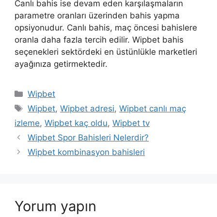
Canlı bahis ise devam eden karşılaşmaların
parametre oranları üzerinden bahis yapma
opsiyonudur. Canlı bahis, maç öncesi bahislere
oranla daha fazla tercih edilir. Wipbet bahis
seçenekleri sektördeki en üstünlükle marketleri
ayağınıza getirmektedir.
Kategoriler
Wipbet
Etiketler
Wipbet
,
Wipbet adresi
,
Wipbet canlı maç
izleme
,
Wipbet kaç oldu
,
Wipbet tv
Wipbet Spor Bahisleri Nelerdir?
Wipbet kombinasyon bahisleri
Yorum yapın