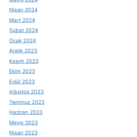
Nisan 2024
Mart 2024
Şubat 2024
Ocak 2024
Aralık 2023
Kasım 2023
Ekim 2023
Eylül 2023
Ağustos 2023
Temmuz 2023
Haziran 2023
Mayıs 2023
Nisan 2023