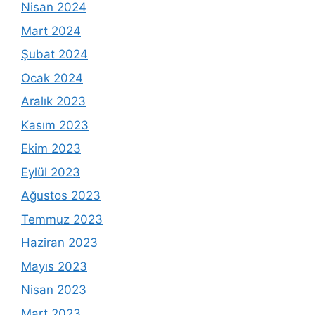
Nisan 2024
Mart 2024
Şubat 2024
Ocak 2024
Aralık 2023
Kasım 2023
Ekim 2023
Eylül 2023
Ağustos 2023
Temmuz 2023
Haziran 2023
Mayıs 2023
Nisan 2023
Mart 2023