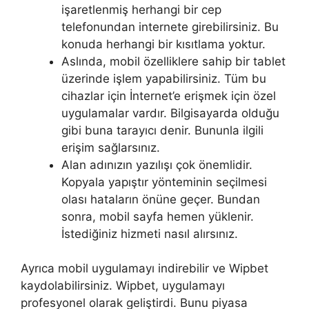
işaretlenmiş herhangi bir cep
telefonundan internete girebilirsiniz. Bu
konuda herhangi bir kısıtlama yoktur.
Aslında, mobil özelliklere sahip bir tablet
üzerinde işlem yapabilirsiniz. Tüm bu
cihazlar için İnternet’e erişmek için özel
uygulamalar vardır. Bilgisayarda olduğu
gibi buna tarayıcı denir. Bununla ilgili
erişim sağlarsınız.
Alan adınızın yazılışı çok önemlidir.
Kopyala yapıştır yönteminin seçilmesi
olası hataların önüne geçer. Bundan
sonra, mobil sayfa hemen yüklenir.
İstediğiniz hizmeti nasıl alırsınız.
Ayrıca mobil uygulamayı indirebilir ve Wipbet
kaydolabilirsiniz. Wipbet, uygulamayı
profesyonel olarak geliştirdi. Bunu piyasa