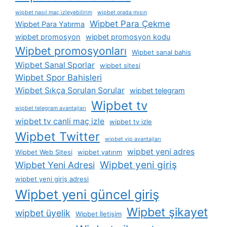
wipbet nasıl maç i̇zleyebilirim
wipbet orada mısın
Wipbet Para Çekme
Wipbet Para Yatırma
wipbet promosyon
wipbet promosyon kodu
Wipbet promosyonları
Wipbet sanal bahis
Wipbet Sanal Sporlar
wipbet sitesi
Wipbet Spor Bahisleri
Wipbet Sıkça Sorulan Sorular
wipbet telegram
Wipbet tv
wipbet telegram avantajları
wipbet tv canli maç izle
wipbet tv izle
Wipbet Twitter
wipbet vip avantajları
wipbet yeni adres
Wipbet Web Sitesi
wipbet yatırım
Wipbet yeni giriş
Wipbet Yeni Adresi
wipbet yeni giriş adresi
Wipbet yeni güncel giriş
Wipbet şikayet
wipbet üyelik
Wipbet İletişim