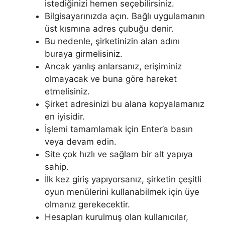
istediğinizi hemen seçebilirsiniz.
Bilgisayarınızda açın. Bağlı uygulamanın
üst kısmına adres çubuğu denir.
Bu nedenle, şirketinizin alan adını
buraya girmelisiniz.
Ancak yanlış anlarsanız, erişiminiz
olmayacak ve buna göre hareket
etmelisiniz.
Şirket adresinizi bu alana kopyalamanız
en iyisidir.
İşlemi tamamlamak için Enter’a basın
veya devam edin.
Site çok hızlı ve sağlam bir alt yapıya
sahip.
İlk kez giriş yapıyorsanız, şirketin çeşitli
oyun menülerini kullanabilmek için üye
olmanız gerekecektir.
Hesapları kurulmuş olan kullanıcılar,