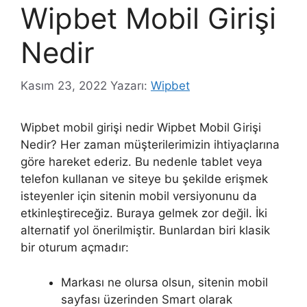
Wipbet Mobil Girişi
Nedir
Kasım 23, 2022
Yazarı:
Wipbet
Wipbet mobil girişi nedir Wipbet Mobil Girişi
Nedir? Her zaman müşterilerimizin ihtiyaçlarına
göre hareket ederiz. Bu nedenle tablet veya
telefon kullanan ve siteye bu şekilde erişmek
isteyenler için sitenin mobil versiyonunu da
etkinleştireceğiz. Buraya gelmek zor değil. İki
alternatif yol önerilmiştir. Bunlardan biri klasik
bir oturum açmadır:
Markası ne olursa olsun, sitenin mobil
sayfası üzerinden Smart olarak