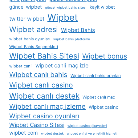
güncel wipbet
kayit wipbet
güncel wipbet bahis sitesi
Wipbet
twitter wipbet
Wipbet adresi
Wipbet Bahis
wipbet bahis oyunları
wipbet bahis platformu
Wipbet Bahis Seçenekleri
Wipbet Bahis Sitesi
Wipbet bonus
wipbet canli maç izle
wipbet canli
Wipbet canlı bahis
Wipbet canlı bahis oranları
Wipbet canlı casino
Wipbet canlı destek
Wipbet canlı maç
Wipbet canlı maç izleme
Wipbet casino
Wipbet casino oyunları
Wipbet Casino Sitesi
wipbet casino şikayetleri
wipbet com
wipbet destek
wipbet en i̇yi ve en etkili hizmeti