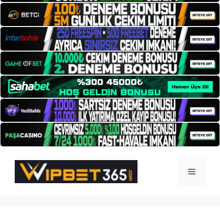
İçeriğe
atla
Menü