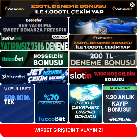
×
WIPBET GİRİŞ İÇİN TIKLAYINIZ!