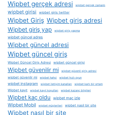
Wipbet gerçek adresi
wipbet gerçek zamanlı
wipbet girisi
wipbet giris twitter
Wipbet Giriş
Wipbet giriş adresi
Wipbet giriş yap
wipbet giriş yapma
wipbet güncel adres
Wipbet güncel adresi
Wipbet güncel giriş
Wipbet Güncel Giriş Adresi
wipbet güncel girişi
Wipbet güvenilir mi
wipbet güvenli giriş adresi
wipbet güvenlir mi
wipbet hahsi
wipbet hızlı oyun
wipbet instagram
wipbet i̇letişim kanalları
wipbet karlı bir ortam
Wipbet kayıt
wipbet kayıt koşulları
wipbet kazanç bilgileri
Wipbet kaç oldu
wipbet maç izle
Wipbet Mobil
wipbet nasil bir site
wipbet müşterileri
Wipbet nasıl bir site