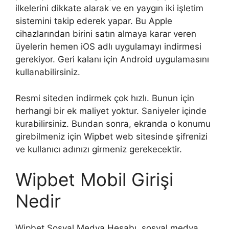
ilkelerini dikkate alarak ve en yaygın iki işletim
sistemini takip ederek yapar. Bu Apple
cihazlarından birini satın almaya karar veren
üyelerin hemen iOS adlı uygulamayı indirmesi
gerekiyor. Geri kalanı için Android uygulamasını
kullanabilirsiniz.
Resmi siteden indirmek çok hızlı. Bunun için
herhangi bir ek maliyet yoktur. Saniyeler içinde
kurabilirsiniz. Bundan sonra, ekranda o konumu
girebilmeniz için Wipbet web sitesinde şifrenizi
ve kullanıcı adınızı girmeniz gerekecektir.
Wipbet Mobil Girişi
Nedir
Wipbet Sosyal Medya Hesabı, sosyal medya