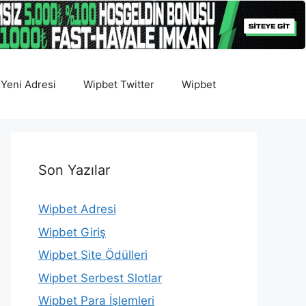
Yeni Adresi
Wipbet Twitter
Wipbet
Son Yazılar
Wipbet Adresi
Wipbet Giriş
Wipbet Site Ödülleri
Wipbet Serbest Slotlar
Wipbet Para İşlemleri