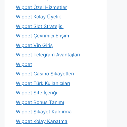
Wipbet Özel Hizmetler
Wipbet Kolay Üyelik
Wipbet Slot Stratejisi
Wipbet Çevrimiçi Erişim
Wipbet Vip Giriş
Wipbet Telegram Avantajları
Wipbet
Wipbet Casino Şikayetleri
Wipbet Türk Kullanıcıları
Wipbet Site İçeriği
Wipbet Bonus Tanımı
Wipbet Şikayet Kaldırma
Wipbet Kolay Kapatma