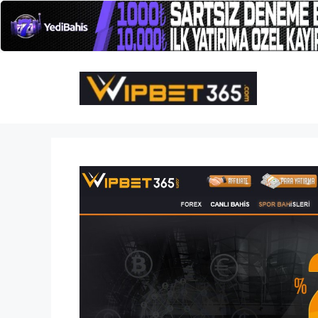
İçeriğe
atla