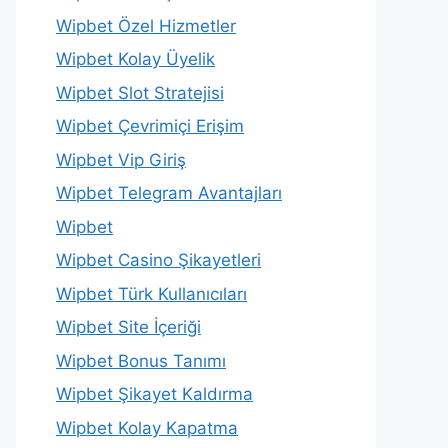
Wipbet Özel Hizmetler
Wipbet Kolay Üyelik
Wipbet Slot Stratejisi
Wipbet Çevrimiçi Erişim
Wipbet Vip Giriş
Wipbet Telegram Avantajları
Wipbet
Wipbet Casino Şikayetleri
Wipbet Türk Kullanıcıları
Wipbet Site İçeriği
Wipbet Bonus Tanımı
Wipbet Şikayet Kaldırma
Wipbet Kolay Kapatma