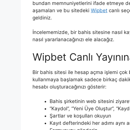
bundan memnuniyetlerini ifade etmeye dev
aşamaları ve bu sitedeki
Wipbet
canlı seç
geldiniz.
İncelememizde, bir bahis sitesine nasıl ka
nasıl yararlanacağınızı ele alacağız.
Wipbet Canlı Yayının
Bir bahis sitesi ile hesap açma işlemi çok b
kullanmaya başlamak sadece birkaç dakika 
hesabı oluşturacağınızı gösterir:
Bahis şirketinin web sitesini ziyare
“Kaydol”, “Yeni Üye Oluştur”, “Kaydo
Şartlar ve koşulları okuyun
Kayıt defterindeki her adımı aynı