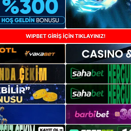
WIPBET GİRİŞ İÇİN TIKLAYINIZ!