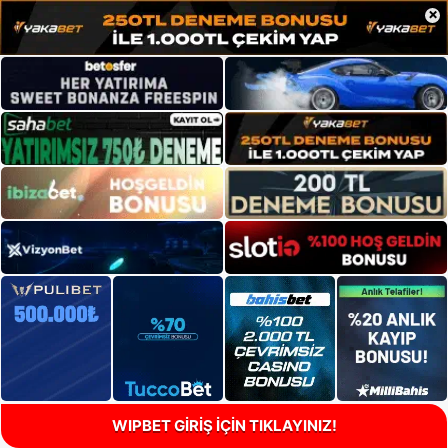
×
WIPBET GİRİŞ İÇİN TIKLAYINIZ!