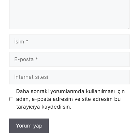
İsim
E-
posta
İnternet
sitesi
Daha sonraki yorumlarımda kullanılması için
adım, e-posta adresim ve site adresim bu
tarayıcıya kaydedilsin.