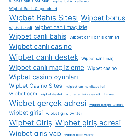
wipbet bahis oyunları
wipbet bahis platformu
Wipbet Bahis Seçenekleri
Wipbet Bahis Sitesi
Wipbet bonus
wipbet canli maç izle
wipbet canli
Wipbet canlı bahis
Wipbet canlı bahis oranları
Wipbet canlı casino
Wipbet canlı destek
Wipbet canlı maç
Wipbet canlı maç izleme
Wipbet casino
Wipbet casino oyunları
Wipbet Casino Sitesi
wipbet casino şikayetleri
wipbet com
wipbet destek
wipbet en i̇yi ve en etkili hizmeti
Wipbet gerçek adresi
wipbet gerçek zamanlı
wipbet girisi
wipbet giris twitter
Wipbet Giriş
Wipbet giriş adresi
Wipbet giriş yap
wipbet giriş yapma