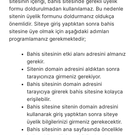
sitesinin içeriği, bahis sitesinde gerekli üyelik
formu doldurulmadan kullanılamaz. Bu nedenle
sitenin üyelik formunu doldurmanız oldukça
önemlidir. Siteye giriş yaptıktan sonra bahis
sitesine üye olmak için aşağıdaki adımları
programlamanız gerekmektedir;
Bahis sitesinin etki alanı adresini almanız
gerekir.
Sitenin domain adresini aldıktan sonra
tarayıcınıza girmeniz gerekiyor.
Bahis sitesinin domain adresini
tarayıcıya girerek bahis sitesine kolayca
erişilebilir.
Bahis sitesine sitenin domain adresini
kullanarak giriş yaptıktan sonra siteye
üyelik bilgilerinizi girmeniz gerekecektir.
Bahis sitesinin ana sayfasında öncelikle