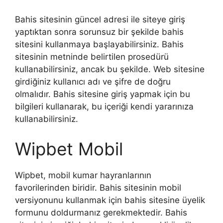
Bahis sitesinin güncel adresi ile siteye giriş
yaptıktan sonra sorunsuz bir şekilde bahis
sitesini kullanmaya başlayabilirsiniz. Bahis
sitesinin metninde belirtilen prosedürü
kullanabilirsiniz, ancak bu şekilde. Web sitesine
girdiğiniz kullanıcı adı ve şifre de doğru
olmalıdır. Bahis sitesine giriş yapmak için bu
bilgileri kullanarak, bu içeriği kendi yararınıza
kullanabilirsiniz.
Wipbet Mobil
Wipbet, mobil kumar hayranlarının
favorilerinden biridir. Bahis sitesinin mobil
versiyonunu kullanmak için bahis sitesine üyelik
formunu doldurmanız gerekmektedir. Bahis