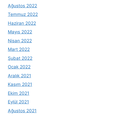
Ağustos 2022
Temmuz 2022
Haziran 2022
Mayıs 2022
Nisan 2022
Mart 2022
Şubat 2022
Ocak 2022
Aralık 2021
Kasım 2021
Ekim 2021
Eylül 2021
Ağustos 2021