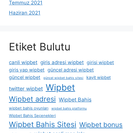
Temmuz 2021
Haziran 2021
Etiket Bulutu
canli wipbet
giris adresi wipbet
girisi wipbet
giris yap wipbet
güncel adresi wipbet
güncel wipbet
kayit wipbet
güncel wipbet bahis sitesi
Wipbet
twitter wipbet
Wipbet adresi
Wipbet Bahis
wipbet bahis oyunları
wipbet bahis platformu
Wipbet Bahis Seçenekleri
Wipbet Bahis Sitesi
Wipbet bonus