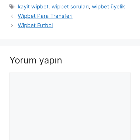
Etiketler
kayit wipbet
,
wipbet soruları
,
wipbet üyelik
Wipbet Para Transferi
Wipbet Futbol
Yorum yapın
Yorum