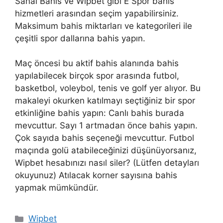
Sanal Bahis ve Wipbet gibi E Spor bahis
hizmetleri arasından seçim yapabilirsiniz.
Maksimum bahis miktarları ve kategorileri ile
çeşitli spor dallarına bahis yapın.
Maç öncesi bu aktif bahis alanında bahis
yapılabilecek birçok spor arasında futbol, ​​
basketbol, ​​voleybol, tenis ve golf yer alıyor. Bu
makaleyi okurken katılmayı seçtiğiniz bir spor
etkinliğine bahis yapın: Canlı bahis burada
mevcuttur. Sayı 1 artmadan önce bahis yapın.
Çok sayıda bahis seçeneği mevcuttur. Futbol
maçında golü atabileceğinizi düşünüyorsanız,
Wipbet hesabınızı nasıl siler? (Lütfen detayları
okuyunuz) Atılacak korner sayısına bahis
yapmak mümkündür.
Kategoriler
Wipbet