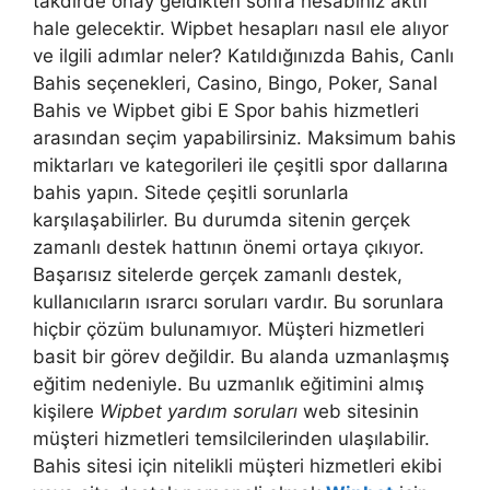
takdirde onay geldikten sonra hesabınız aktif
hale gelecektir. Wipbet hesapları nasıl ele alıyor
ve ilgili adımlar neler? Katıldığınızda Bahis, Canlı
Bahis seçenekleri, Casino, Bingo, Poker, Sanal
Bahis ve Wipbet gibi E Spor bahis hizmetleri
arasından seçim yapabilirsiniz. Maksimum bahis
miktarları ve kategorileri ile çeşitli spor dallarına
bahis yapın. Sitede çeşitli sorunlarla
karşılaşabilirler. Bu durumda sitenin gerçek
zamanlı destek hattının önemi ortaya çıkıyor.
Başarısız sitelerde gerçek zamanlı destek,
kullanıcıların ısrarcı soruları vardır. Bu sorunlara
hiçbir çözüm bulunamıyor. Müşteri hizmetleri
basit bir görev değildir. Bu alanda uzmanlaşmış
eğitim nedeniyle. Bu uzmanlık eğitimini almış
kişilere
Wipbet yardım soruları
web sitesinin
müşteri hizmetleri temsilcilerinden ulaşılabilir.
Bahis sitesi için nitelikli müşteri hizmetleri ekibi