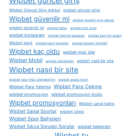
Wipbet güncel giriş
Wipbet Güncel Giriş Adresi
wipbet güncel girişi
Wipbet güvenilir mi
wipbet güvenli giriş adresi
wipbet güvenlir mi
wipbet hahsi
wipbet hızlı oyun
wipbet instagram
wipbet i̇letişim kanalları
wipbet karlı bir ortam
Wipbet kayıt
wipbet kayıt koşulları
wipbet kazanç bilgileri
Wipbet kaç oldu
wipbet maç izle
Wipbet Mobil
wipbet nasil bir site
wipbet müşterileri
Wipbet nasıl bir site
wipbet nasıl maç i̇zleyebilirim
wipbet orada mısın
Wipbet Para Çekme
Wipbet Para Yatırma
wipbet promosyon
wipbet promosyon kodu
Wipbet promosyonları
Wipbet sanal bahis
Wipbet Sanal Sporlar
wipbet sitesi
Wipbet Spor Bahisleri
Wipbet Sıkça Sorulan Sorular
wipbet telegram
Wipbet tv