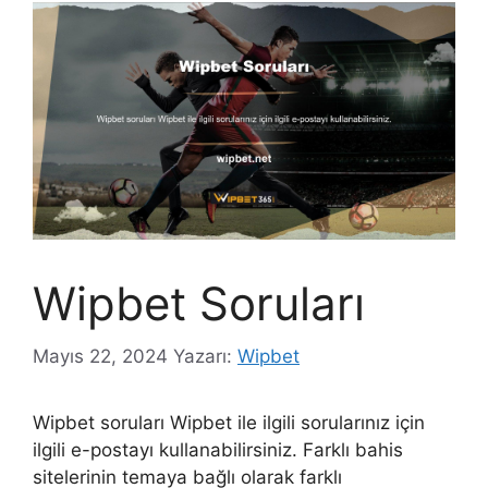
Wipbet Soruları
Mayıs 22, 2024
Yazarı:
Wipbet
Wipbet soruları Wipbet ile ilgili sorularınız için
ilgili e-postayı kullanabilirsiniz. Farklı bahis
sitelerinin temaya bağlı olarak farklı