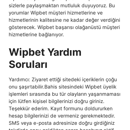
sizlerle paylaşmaktan mutluluk duyuyoruz. Bu
yorumlar Wipbet müşteri hizmetlerine ve
hizmetlerinin kalitesine ne kadar değer verdiğini
gösterecek. Wipbet başarısı olağanüstü müşteri
hizmetlerine bağlanıyor.
Wipbet Yardım
Soruları
Yardımcı: Ziyaret ettiği sitedeki içeriklerin çoğu
onu şaşırtabilir.Bahis sitesindeki Wipbet üyelik
işlemleri sırasında bu tür olayların yaşanmaması
için lütfen kişisel bilgilerinizi doğru giriniz.
Teşekkür ederim. Kayıt formunu doldururken
hesap bilgilerinizi de vermeniz gerekmektedir.
SMS veya e-posta adresinize doğru girdiğiniz