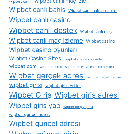
wipbet canli maç izle
wipbet canli
Wipbet canlı bahis
Wipbet canlı bahis oranları
Wipbet canlı casino
Wipbet canlı destek
Wipbet canlı maç
Wipbet canlı maç izleme
Wipbet casino
Wipbet casino oyunları
Wipbet Casino Sitesi
wipbet casino şikayetleri
wipbet com
wipbet destek
wipbet en i̇yi ve en etkili hizmeti
Wipbet gerçek adresi
wipbet gerçek zamanlı
wipbet girisi
wipbet giris twitter
Wipbet Giriş
Wipbet giriş adresi
Wipbet giriş yap
wipbet giriş yapma
wipbet güncel adres
Wipbet güncel adresi