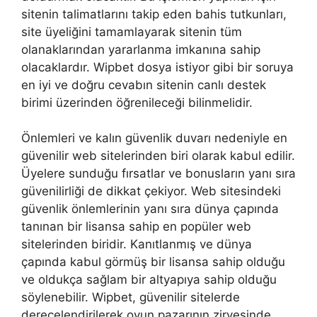
sitenin talimatlarını takip eden bahis tutkunları,
site üyeliğini tamamlayarak sitenin tüm
olanaklarından yararlanma imkanına sahip
olacaklardır. Wipbet dosya istiyor gibi bir soruya
en iyi ve doğru cevabın sitenin canlı destek
birimi üzerinden öğrenileceği bilinmelidir.
Önlemleri ve kalın güvenlik duvarı nedeniyle en
güvenilir web sitelerinden biri olarak kabul edilir.
Üyelere sunduğu fırsatlar ve bonusların yanı sıra
güvenilirliği de dikkat çekiyor. Web sitesindeki
güvenlik önlemlerinin yanı sıra dünya çapında
tanınan bir lisansa sahip en popüler web
sitelerinden biridir. Kanıtlanmış ve dünya
çapında kabul görmüş bir lisansa sahip olduğu
ve oldukça sağlam bir altyapıya sahip olduğu
söylenebilir. Wipbet, güvenilir sitelerde
derecelendirilerek oyun pazarının zirvesinde