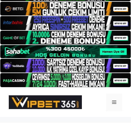
İçeriğe
atla
Menü