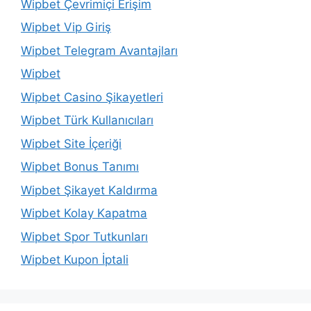
Wipbet Çevrimiçi Erişim
Wipbet Vip Giriş
Wipbet Telegram Avantajları
Wipbet
Wipbet Casino Şikayetleri
Wipbet Türk Kullanıcıları
Wipbet Site İçeriği
Wipbet Bonus Tanımı
Wipbet Şikayet Kaldırma
Wipbet Kolay Kapatma
Wipbet Spor Tutkunları
Wipbet Kupon İptali