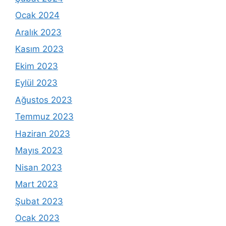
Ocak 2024
Aralık 2023
Kasım 2023
Ekim 2023
Eylül 2023
Ağustos 2023
Temmuz 2023
Haziran 2023
Mayıs 2023
Nisan 2023
Mart 2023
Şubat 2023
Ocak 2023