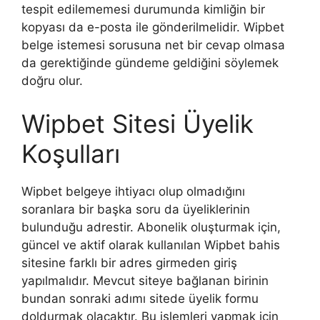
tespit edilememesi durumunda kimliğin bir
kopyası da e-posta ile gönderilmelidir. Wipbet
belge istemesi sorusuna net bir cevap olmasa
da gerektiğinde gündeme geldiğini söylemek
doğru olur.
Wipbet Sitesi Üyelik
Koşulları
Wipbet belgeye ihtiyacı olup olmadığını
soranlara bir başka soru da üyeliklerinin
bulunduğu adrestir. Abonelik oluşturmak için,
güncel ve aktif olarak kullanılan Wipbet bahis
sitesine farklı bir adres girmeden giriş
yapılmalıdır. Mevcut siteye bağlanan birinin
bundan sonraki adımı sitede üyelik formu
doldurmak olacaktır. Bu işlemleri yapmak için