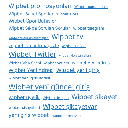
Wipbet promosyonları
Wipbet sanal bahis
Wipbet Sanal Sporlar
wipbet sitesi
Wipbet Spor Bahisleri
Wipbet Sıkça Sorulan Sorular
wipbet telegram
Wipbet tv
wipbet telegram avantajları
wipbet tv canli maç izle
wipbet tv izle
Wipbet Twitter
wipbet vip avantajları
wipbet yeni adres
Wipbet Web Sitesi
wipbet yatırım
Wipbet yeni giriş
Wipbet Yeni Adresi
wipbet yeni giriş adresi
Wipbet yeni güncel giriş
Wipbet şikayet
wipbet üyelik
Wipbet İletişim
Wipbet şikayetvar
wipbet şikayetleri
yeni giris wipbet
wipbet düzensiz mi