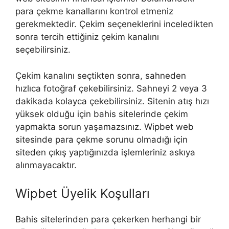
para çekme kanallarını kontrol etmeniz
gerekmektedir. Çekim seçeneklerini inceledikten
sonra tercih ettiğiniz çekim kanalını
seçebilirsiniz.
Çekim kanalını seçtikten sonra, sahneden
hızlıca fotoğraf çekebilirsiniz. Sahneyi 2 veya 3
dakikada kolayca çekebilirsiniz. Sitenin atış hızı
yüksek olduğu için bahis sitelerinde çekim
yapmakta sorun yaşamazsınız. Wipbet web
sitesinde para çekme sorunu olmadığı için
siteden çıkış yaptığınızda işlemleriniz askıya
alınmayacaktır.
Wipbet Üyelik Koşulları
Bahis sitelerinden para çekerken herhangi bir