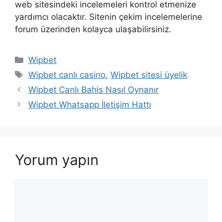
web sitesindeki incelemeleri kontrol etmenize
yardımcı olacaktır. Sitenin çekim incelemelerine
forum üzerinden kolayca ulaşabilirsiniz.
Kategoriler
Wipbet
Etiketler
Wipbet canlı casino
,
Wipbet sitesi üyelik
Wipbet Canlı Bahis Nasıl Oynanır
Wipbet Whatsapp İletişim Hattı
Yorum yapın
Yorum