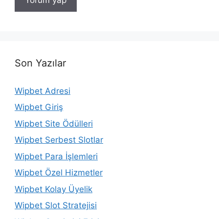
Son Yazılar
Wipbet Adresi
Wipbet Giriş
Wipbet Site Ödülleri
Wipbet Serbest Slotlar
Wipbet Para İşlemleri
Wipbet Özel Hizmetler
Wipbet Kolay Üyelik
Wipbet Slot Stratejisi