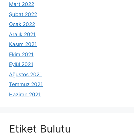
Mart 2022
Şubat 2022
Ocak 2022
Aralık 2021
Kasım 2021
Ekim 2021
Eylül 2021
Ağustos 2021
Temmuz 2021
Haziran 2021
Etiket Bulutu