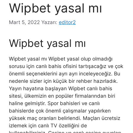
Wipbet yasal mı
Mart 5, 2022
Yazarı:
editor2
Wipbet yasal mı
Wipbet yasal mı Wipbet yasal olup olmadığı
sorusu için canlı bahis ofisini tartışacağız ve çok
önemli seçeneklerini ayrı ayrı inceleyeceğiz. Bu
nedenle sizler için küçük bir rehber hazırladık.
Yayın hayatına başlayan Wipbet canlı bahis
sitesi, ülkemizin en popüler firmalarından biri
haline gelmiştir. Spor bahisleri ve canlı
bahislerde çok önemli çalışmalar yapılırken
yüksek maç oranları belirlendi. Maçları ücretsiz
izlemek için canlı TV özelliğini de