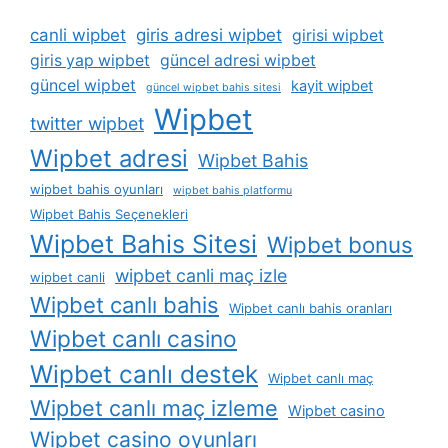
canli wipbet
giris adresi wipbet
girisi wipbet
giris yap wipbet
güncel adresi wipbet
güncel wipbet
kayit wipbet
güncel wipbet bahis sitesi
Wipbet
twitter wipbet
Wipbet adresi
Wipbet Bahis
wipbet bahis oyunları
wipbet bahis platformu
Wipbet Bahis Seçenekleri
Wipbet Bahis Sitesi
Wipbet bonus
wipbet canli maç izle
wipbet canli
Wipbet canlı bahis
Wipbet canlı bahis oranları
Wipbet canlı casino
Wipbet canlı destek
Wipbet canlı maç
Wipbet canlı maç izleme
Wipbet casino
Wipbet casino oyunları