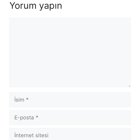
Yorum yapın
Yorum
İsim
E-
posta
İnternet
sitesi