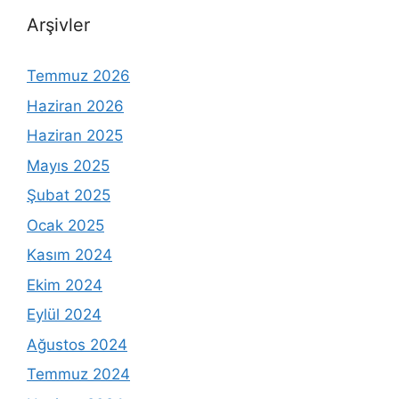
Arşivler
Temmuz 2026
Haziran 2026
Haziran 2025
Mayıs 2025
Şubat 2025
Ocak 2025
Kasım 2024
Ekim 2024
Eylül 2024
Ağustos 2024
Temmuz 2024