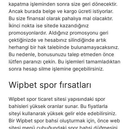
kapatma işleminden sonra size geri dönecektir.
Ancak burada belge ve kargo ücreti istiyorlar.
Bu size finansal olarak pahalıya mal olacaktır.
İkinci nokta ise sitede kazandığınız
promosyonlardır. Aldığınız promosyonu geri
çektiğinizde ve hesabınız silindiğinde artık
herhangi bir hak talebinde bulunamayacaksınız.
Bu nedenle, bonusunuzu talep etmeden önce
lütfen paranızı çekin. Bu işlemleri tamamladıktan
sonra hesap silme işlemine geçebilirsiniz.
Wipbet spor fırsatları
Wipbet spor ticaret sitesi yapısındaki spor
bahisleri yüksek oranlar sunar. Bu fiyatlarla
siteyi kullanarak yüksek gelir elde edebilirsiniz.
Bir Wipbet spor bahsi oluşturmak için, önce web
sitesi menü çubuğundaki spor bahsi düğmesini