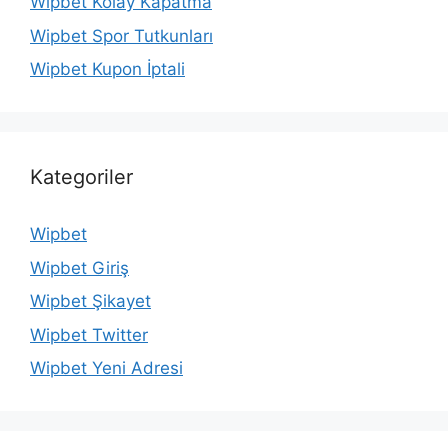
Wipbet Kolay Kapatma
Wipbet Spor Tutkunları
Wipbet Kupon İptali
Kategoriler
Wipbet
Wipbet Giriş
Wipbet Şikayet
Wipbet Twitter
Wipbet Yeni Adresi