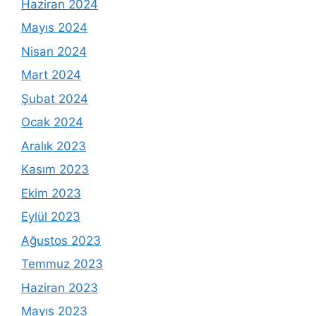
Haziran 2024
Mayıs 2024
Nisan 2024
Mart 2024
Şubat 2024
Ocak 2024
Aralık 2023
Kasım 2023
Ekim 2023
Eylül 2023
Ağustos 2023
Temmuz 2023
Haziran 2023
Mayıs 2023