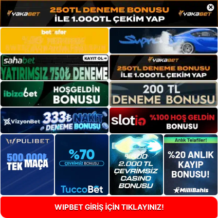
×
WIPBET GİRİŞ İÇİN TIKLAYINIZ!