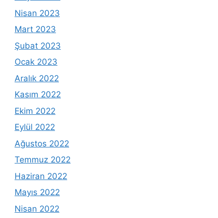
Nisan 2023
Mart 2023
Şubat 2023
Ocak 2023
Aralık 2022
Kasım 2022
Ekim 2022
Eylül 2022
Ağustos 2022
Temmuz 2022
Haziran 2022
Mayıs 2022
Nisan 2022