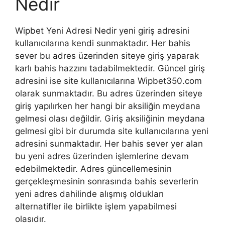
Nedir
Wipbet Yeni Adresi Nedir yeni giriş adresini
kullanıcılarına kendi sunmaktadır. Her bahis
sever bu adres üzerinden siteye giriş yaparak
karlı bahis hazzını tadabilmektedir. Güncel giriş
adresini ise site kullanıcılarına Wipbet350.com
olarak sunmaktadır. Bu adres üzerinden siteye
giriş yapılırken her hangi bir aksiliğin meydana
gelmesi olası değildir. Giriş aksiliğinin meydana
gelmesi gibi bir durumda site kullanıcılarına yeni
adresini sunmaktadır. Her bahis sever yer alan
bu yeni adres üzerinden işlemlerine devam
edebilmektedir. Adres güncellemesinin
gerçekleşmesinin sonrasında bahis severlerin
yeni adres dahilinde alışmış oldukları
alternatifler ile birlikte işlem yapabilmesi
olasıdır.