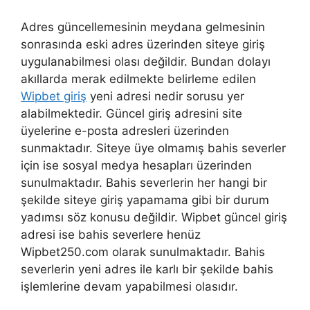
Adres güncellemesinin meydana gelmesinin
sonrasında eski adres üzerinden siteye giriş
uygulanabilmesi olası değildir. Bundan dolayı
akıllarda merak edilmekte belirleme edilen
Wipbet giriş
yeni adresi nedir sorusu yer
alabilmektedir. Güncel giriş adresini site
üyelerine e-posta adresleri üzerinden
sunmaktadır. Siteye üye olmamış bahis severler
için ise sosyal medya hesapları üzerinden
sunulmaktadır. Bahis severlerin her hangi bir
şekilde siteye giriş yapamama gibi bir durum
yadımsı söz konusu değildir. Wipbet güncel giriş
adresi ise bahis severlere henüz
Wipbet250.com olarak sunulmaktadır. Bahis
severlerin yeni adres ile karlı bir şekilde bahis
işlemlerine devam yapabilmesi olasıdır.