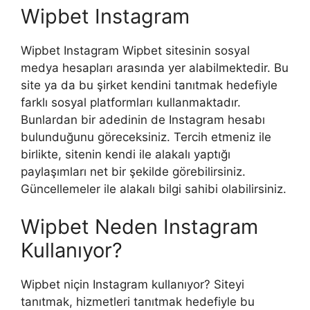
Wipbet Instagram
Wipbet Instagram Wipbet sitesinin sosyal
medya hesapları arasında yer alabilmektedir. Bu
site ya da bu şirket kendini tanıtmak hedefiyle
farklı sosyal platformları kullanmaktadır.
Bunlardan bir adedinin de Instagram hesabı
bulunduğunu göreceksiniz. Tercih etmeniz ile
birlikte, sitenin kendi ile alakalı yaptığı
paylaşımları net bir şekilde görebilirsiniz.
Güncellemeler ile alakalı bilgi sahibi olabilirsiniz.
Wipbet Neden Instagram
Kullanıyor?
Wipbet niçin Instagram kullanıyor? Siteyi
tanıtmak, hizmetleri tanıtmak hedefiyle bu