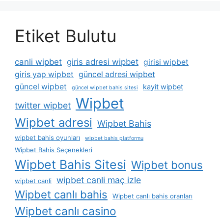
Etiket Bulutu
canli wipbet
giris adresi wipbet
girisi wipbet
giris yap wipbet
güncel adresi wipbet
güncel wipbet
kayit wipbet
güncel wipbet bahis sitesi
Wipbet
twitter wipbet
Wipbet adresi
Wipbet Bahis
wipbet bahis oyunları
wipbet bahis platformu
Wipbet Bahis Seçenekleri
Wipbet Bahis Sitesi
Wipbet bonus
wipbet canli maç izle
wipbet canli
Wipbet canlı bahis
Wipbet canlı bahis oranları
Wipbet canlı casino