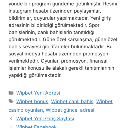
yönde bir program gündeme getirilmiştir. Resmi
Instagram hesabı üzerinden paylaşımlar,
bildirimler, duyurular yapılmaktadır. Yeni giriş
adresinin bildirildiği görülmektedir. Spor
bahislerinin, canlı bahislerin tanıtıldığı
görülmektedir. Güne özel karşılaşma, güne özel
bahis seviyesi gibi ifadeler bulunmaktadır. Bu
sosyal medya hesabı üzerinden promosyon
verilmektedir. Oyunlar, promosyon, finansal
işlemler konusu ile alakalı gerekli tanıtımlarının
yapıldığı görülmektedir.
Kategoriler
Wipbet Yeni Adresi
Etiketler
Wipbet bonus
,
Wipbet canlı bahis
,
Wipbet
casino oyunları
,
Wipbet güncel adresi
Wipbet Yeni Giriş Sayfası
Wipbet Facebook