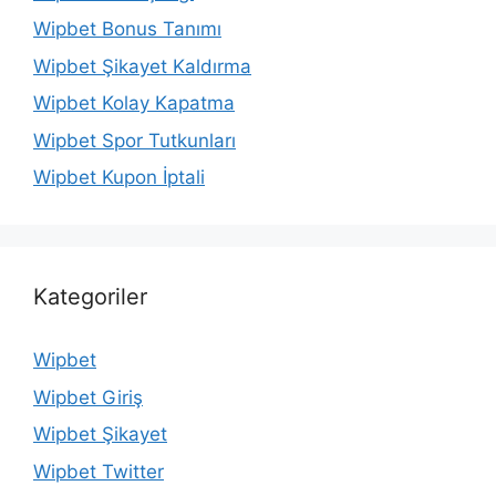
Wipbet Bonus Tanımı
Wipbet Şikayet Kaldırma
Wipbet Kolay Kapatma
Wipbet Spor Tutkunları
Wipbet Kupon İptali
Kategoriler
Wipbet
Wipbet Giriş
Wipbet Şikayet
Wipbet Twitter