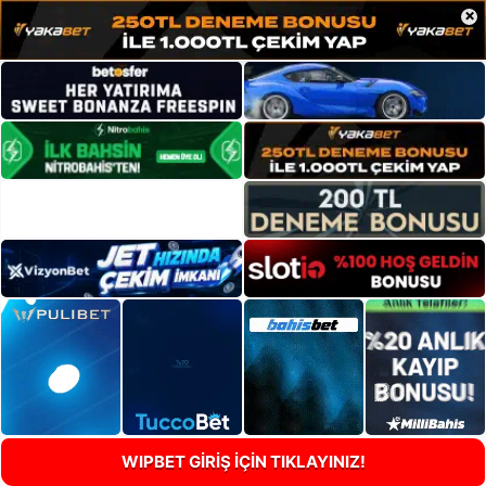
×
WIPBET GİRİŞ İÇİN TIKLAYINIZ!