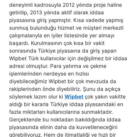
deneyimli kadrosuyla 2012 yılında proje haline
getirilip, 2013 yılında aktif olarak iddaa
piyasasına giriş yapmıştır. Kısa vadede yapmış
sunmuş bulunduğu hizmet ve müşteri merkezli
çalışmalarıyla en iyiler listesinde yer almayı
başardı. Kurulmasının çok kısa bir vakit
sonrasında Türkiye piyasaına da giriş yapan
Wipbet Türk kullanıcılar için değişilmez bir iddaa
adresi olmuştur. Para yatırma ve çekme
işlemlerinden nerdeyse en hızlısı
diyebileceğimiz Wipbet bir çok mevzuda da
rakiplerinden önde diyebiliriz. Şunu da açıkça
söylemek lazım olur ki
Wipbet
çok yakın vakitte
aldığı bir kararla Türkiye iddaa piyasaındaki en
fazla miktarları kullanıcılarına sunmaktadır.
Gerçektende bu noktadan bakıldığında iddaa
piyasasında elinin daha da kuvvetleneceğini
görebiliyoruz. Hem de itimatlaliği ve hızlı bir