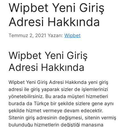
Wipbet Yeni Giriş
Adresi Hakkında
Temmuz 2, 2021
Yazarı:
Wipbet
Wipbet Yeni Giriş
Adresi Hakkında
Wipbet Yeni Giriş Adresi Hakkında yeni giriş
adresi ile giriş yaparak sizler de işlemlerinizi
yönetebilirsiniz. Bu arada müşteri hizmetleri
burada da Türkçe bir şekilde sizlere gene aynı
şekilde hizmet vermeye devam edecektir.
Sitenin giriş adresinin değişmesi, sitenin vermiş
bulunduğu hizmetlerin değiştiği manasına