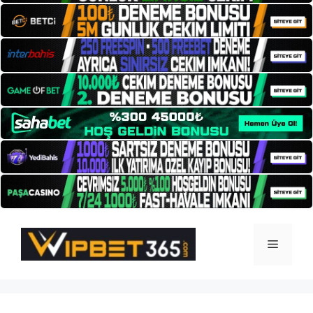
İçeriğe
atla
Menü