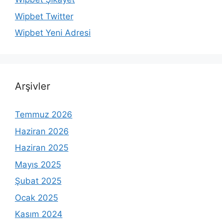
Wipbet Twitter
Wipbet Yeni Adresi
Arşivler
Temmuz 2026
Haziran 2026
Haziran 2025
Mayıs 2025
Şubat 2025
Ocak 2025
Kasım 2024