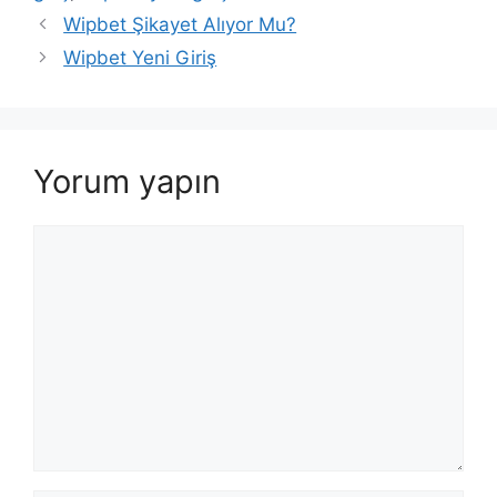
Wipbet Şikayet Alıyor Mu?
Wipbet Yeni Giriş
Yorum yapın
Yorum