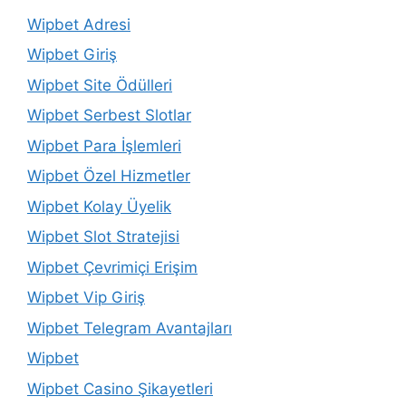
Wipbet Adresi
Wipbet Giriş
Wipbet Site Ödülleri
Wipbet Serbest Slotlar
Wipbet Para İşlemleri
Wipbet Özel Hizmetler
Wipbet Kolay Üyelik
Wipbet Slot Stratejisi
Wipbet Çevrimiçi Erişim
Wipbet Vip Giriş
Wipbet Telegram Avantajları
Wipbet
Wipbet Casino Şikayetleri