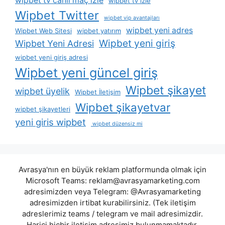
wipbet tv canli maç izle
wipbet tv izle
Wipbet Twitter
wipbet vip avantajları
wipbet yeni adres
Wipbet Web Sitesi
wipbet yatırım
Wipbet yeni giriş
Wipbet Yeni Adresi
wipbet yeni giriş adresi
Wipbet yeni güncel giriş
Wipbet şikayet
wipbet üyelik
Wipbet İletişim
Wipbet şikayetvar
wipbet şikayetleri
yeni giris wipbet
wipbet düzensiz mi
Avrasya'nın en büyük reklam platformunda olmak için
Microsoft Teams:
reklam@avrasyamarketing.com
adresimizden veya Telegram: @Avrasyamarketing
adresimizden irtibat kurabilirsiniz. (Tek iletişim
adreslerimiz teams / telegram ve mail adresimizdir.
Harici hiçbir iletişim adresimiz bulunmamaktadır.