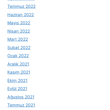
Temmuz 2022
Haziran 2022
Mayıs 2022
Nisan 2022
Mart 2022
Şubat 2022
Ocak 2022
Aralık 2021
Kasım 2021
Ekim 2021
Eylül 2021
Ağustos 2021
Temmuz 2021