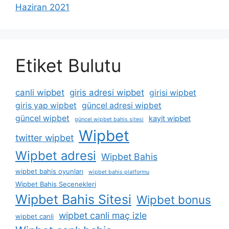
Haziran 2021
Etiket Bulutu
canli wipbet
giris adresi wipbet
girisi wipbet
giris yap wipbet
güncel adresi wipbet
güncel wipbet
kayit wipbet
güncel wipbet bahis sitesi
Wipbet
twitter wipbet
Wipbet adresi
Wipbet Bahis
wipbet bahis oyunları
wipbet bahis platformu
Wipbet Bahis Seçenekleri
Wipbet Bahis Sitesi
Wipbet bonus
wipbet canli maç izle
wipbet canli