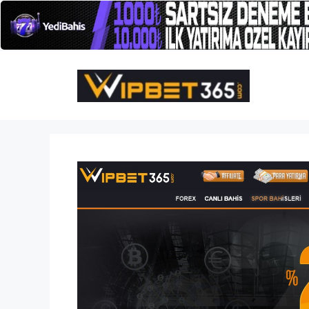
İçeriğe
atla