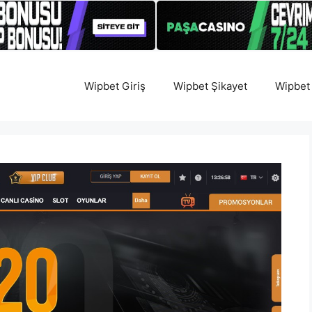
Wipbet Giriş
Wipbet Şikayet
Wipbet 