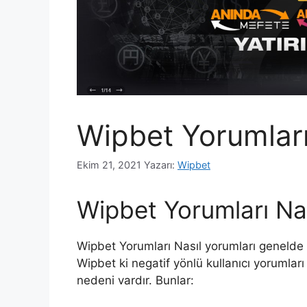
Wipbet Yorumları
Ekim 21, 2021
Yazarı:
Wipbet
Wipbet Yorumları Na
Wipbet Yorumları Nasıl yorumları genelde 
Wipbet ki negatif yönlü kullanıcı yorumları
nedeni vardır. Bunlar: