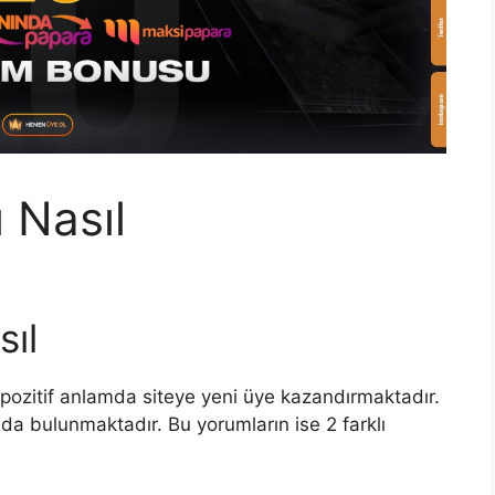
 Nasıl
sıl
pozitif anlamda siteye yeni üye kazandırmaktadır.
 da bulunmaktadır. Bu yorumların ise 2 farklı