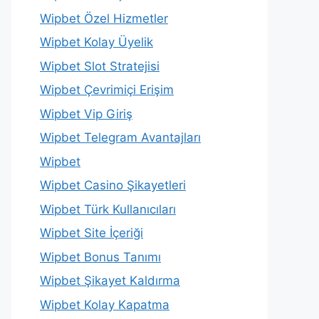
Wipbet Özel Hizmetler
Wipbet Kolay Üyelik
Wipbet Slot Stratejisi
Wipbet Çevrimiçi Erişim
Wipbet Vip Giriş
Wipbet Telegram Avantajları
Wipbet
Wipbet Casino Şikayetleri
Wipbet Türk Kullanıcıları
Wipbet Site İçeriği
Wipbet Bonus Tanımı
Wipbet Şikayet Kaldırma
Wipbet Kolay Kapatma