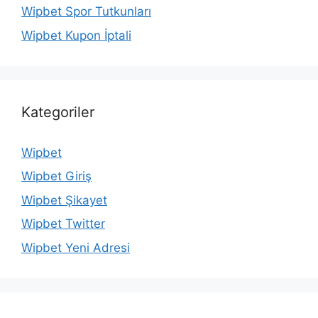
Wipbet Spor Tutkunları
Wipbet Kupon İptali
Kategoriler
Wipbet
Wipbet Giriş
Wipbet Şikayet
Wipbet Twitter
Wipbet Yeni Adresi