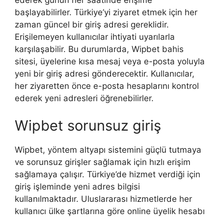
ederek günün her saatinde erişime
başlayabilirler. Türkiye’yi ziyaret etmek için her
zaman güncel bir giriş adresi gereklidir.
Erişilemeyen kullanıcılar ihtiyati uyarılarla
karşılaşabilir. Bu durumlarda, Wipbet bahis
sitesi, üyelerine kısa mesaj veya e-posta yoluyla
yeni bir giriş adresi gönderecektir. Kullanıcılar,
her ziyaretten önce e-posta hesaplarını kontrol
ederek yeni adresleri öğrenebilirler.
Wipbet sorunsuz giriş
Wipbet, yöntem altyapı sistemini güçlü tutmaya
ve sorunsuz girişler sağlamak için hızlı erişim
sağlamaya çalışır. Türkiye’de hizmet verdiği için
giriş işleminde yeni adres bilgisi
kullanılmaktadır. Uluslararası hizmetlerde her
kullanıcı ülke şartlarına göre online üyelik hesabı