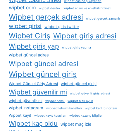
Wipbet Casino Sitesi
wipbet casino şikayetleri
wipbet com
wipbet destek
wipbet en i̇yi ve en etkili hizmeti
Wipbet gerçek adresi
wipbet gerçek zamanlı
wipbet girisi
wipbet giris twitter
Wipbet Giriş
Wipbet giriş adresi
Wipbet giriş yap
wipbet giriş yapma
wipbet güncel adres
Wipbet güncel adresi
Wipbet güncel giriş
Wipbet Güncel Giriş Adresi
wipbet güncel girişi
Wipbet güvenilir mi
wipbet güvenli giriş adresi
wipbet güvenlir mi
wipbet hahsi
wipbet hızlı oyun
wipbet instagram
wipbet i̇letişim kanalları
wipbet karlı bir ortam
Wipbet kayıt
wipbet kayıt koşulları
wipbet kazanç bilgileri
Wipbet kaç oldu
wipbet maç izle