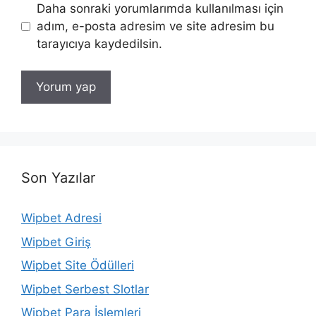
Daha sonraki yorumlarımda kullanılması için
adım, e-posta adresim ve site adresim bu
tarayıcıya kaydedilsin.
Son Yazılar
Wipbet Adresi
Wipbet Giriş
Wipbet Site Ödülleri
Wipbet Serbest Slotlar
Wipbet Para İşlemleri