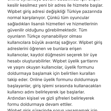
kesilir kesilmez yeni bir adres ile hizmete başlar.
Wipbet giriş adresi değişikliği Türkiye pazarında
normal karşılanıyor. Çünkü tüm oyuncular
sağladıkları lisanslı hizmetleri ve hizmetlerinin
güvenilir olduğunu görebilmektedir. Tüm
oyunların Türkçe oynanabiliyor olması
kullanıcılara büyük avantaj sağlıyor. Wipbet giriş
adreslerini öğrenen ve bunlara erişen
kullanıcılar, kaydol düğmesini seçerek bir üye
hesabı oluşturabilirler. Wipbet üyelik şartlarını
ve yaşını okuyan kullanıcılar, üyelik formunu
doldurmaya başlamak için belirtilen kuralları
takip eder. Online üyelik formunu doldurmaya
başlayanlar, giriş işlemi sırasında kullanacakları
kullanıcı adını belirleyerek işe başlarlar.
Ardından kişisel ve gizli şifreleri belirleyerek
formu doldurmaya devam ettiler.
Wipbet giriş sürecinde sorun yaşamamak için