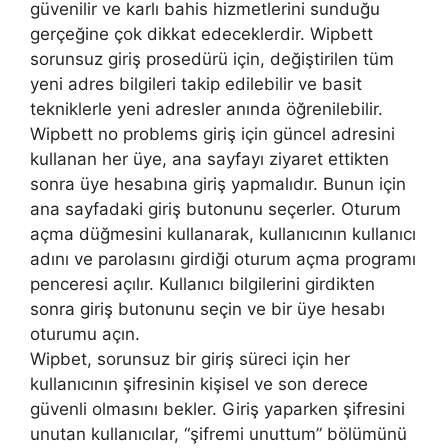
güvenilir ve karlı bahis hizmetlerini sunduğu
gerçeğine çok dikkat edeceklerdir. Wipbett
sorunsuz giriş prosedürü için, değiştirilen tüm
yeni adres bilgileri takip edilebilir ve basit
tekniklerle yeni adresler anında öğrenilebilir.
Wipbett no problems giriş için güncel adresini
kullanan her üye, ana sayfayı ziyaret ettikten
sonra üye hesabına giriş yapmalıdır. Bunun için
ana sayfadaki giriş butonunu seçerler. Oturum
açma düğmesini kullanarak, kullanıcının kullanıcı
adını ve parolasını girdiği oturum açma programı
penceresi açılır. Kullanıcı bilgilerini girdikten
sonra giriş butonunu seçin ve bir üye hesabı
oturumu açın.
Wipbet, sorunsuz bir giriş süreci için her
kullanıcının şifresinin kişisel ve son derece
güvenli olmasını bekler. Giriş yaparken şifresini
unutan kullanıcılar, “şifremi unuttum” bölümünü