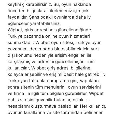
keyfini çıkarabilirsiniz. Bu, oyun hakkında
önceden bilgi alarak ilerlemeniz için çok
faydalıdır. Şans odaklı oyunlarda daha iyi
eğlenceler yaratabilirsiniz.
Wipbet, giriş adresi her güncellendiğinde
Türkiye pazarında online oyun hizmetleri
sunmaktadır. Wipbet oyun sitesi, Türkiye oyun
pazarının liderlerinden biri olabilmek için yurt
dışı konumu nedeniyle erişim engelleri ile
karşılaşmış ve adresini güncellemiştir. Tüm
kullanıcılar, Wipbet giriş adresi bilgilerine
kolayca erişebilir ve erişimi basit hale getirebilir.
Türk oyun tutkunları programa giriş yaptıktan
sonra sitenin tüm menülerini, oyun servislerini
ve firma ile ilgili tüm bilgileri görebilirler. Wipbet
bahis sitesini güvenilir bulanlar, ortaklık
hesaplarını oluşturmaya başladılar. Her kullanıcı,
oyunun kurallarına ve site tarafından belirlenen