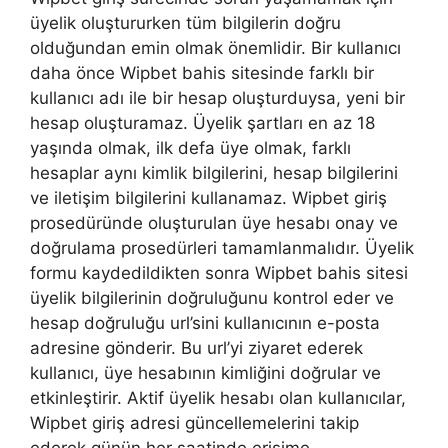
üyelik oluştururken tüm bilgilerin doğru
olduğundan emin olmak önemlidir. Bir kullanıcı
daha önce Wipbet bahis sitesinde farklı bir
kullanıcı adı ile bir hesap oluşturduysa, yeni bir
hesap oluşturamaz. Üyelik şartları en az 18
yaşında olmak, ilk defa üye olmak, farklı
hesaplar aynı kimlik bilgilerini, hesap bilgilerini
ve iletişim bilgilerini kullanamaz. Wipbet giriş
prosedüründe oluşturulan üye hesabı onay ve
doğrulama prosedürleri tamamlanmalıdır. Üyelik
formu kaydedildikten sonra Wipbet bahis sitesi
üyelik bilgilerinin doğruluğunu kontrol eder ve
hesap doğruluğu url’sini kullanıcının e-posta
adresine gönderir. Bu url’yi ziyaret ederek
kullanıcı, üye hesabının kimliğini doğrular ve
etkinleştirir. Aktif üyelik hesabı olan kullanıcılar,
Wipbet giriş adresi güncellemelerini takip