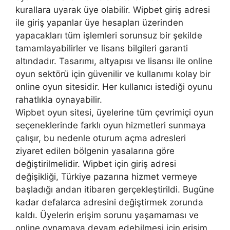
kurallara uyarak üye olabilir. Wipbet giriş adresi
ile giriş yapanlar üye hesapları üzerinden
yapacakları tüm işlemleri sorunsuz bir şekilde
tamamlayabilirler ve lisans bilgileri garanti
altındadır. Tasarımı, altyapısı ve lisansı ile online
oyun sektörü için güvenilir ve kullanımı kolay bir
online oyun sitesidir. Her kullanıcı istediği oyunu
rahatlıkla oynayabilir.
Wipbet oyun sitesi, üyelerine tüm çevrimiçi oyun
seçeneklerinde farklı oyun hizmetleri sunmaya
çalışır, bu nedenle oturum açma adresleri
ziyaret edilen bölgenin yasalarına göre
değiştirilmelidir. Wipbet için giriş adresi
değişikliği, Türkiye pazarına hizmet vermeye
başladığı andan itibaren gerçekleştirildi. Bugüne
kadar defalarca adresini değiştirmek zorunda
kaldı. Üyelerin erişim sorunu yaşamaması ve
online oynamaya devam edebilmesi için erişim