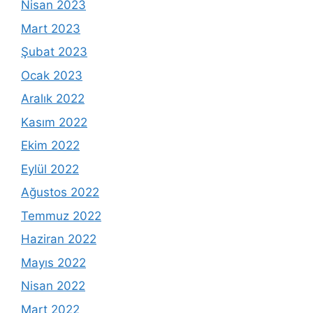
Nisan 2023
Mart 2023
Şubat 2023
Ocak 2023
Aralık 2022
Kasım 2022
Ekim 2022
Eylül 2022
Ağustos 2022
Temmuz 2022
Haziran 2022
Mayıs 2022
Nisan 2022
Mart 2022