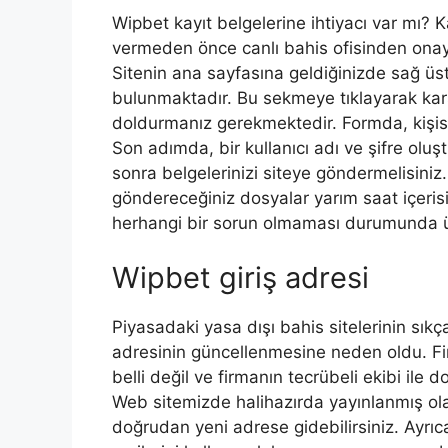
Wipbet kayıt belgelerine ihtiyacı var mı? 
vermeden önce canlı bahis ofisinden onay
Sitenin ana sayfasına geldiğinizde sağ üs
bulunmaktadır. Bu sekmeye tıklayarak karş
doldurmanız gerekmektedir. Formda, kişisel 
Son adımda, bir kullanıcı adı ve şifre oluş
sonra belgelerinizi siteye göndermelisiniz
göndereceğiniz dosyalar yarım saat içerisi
herhangi bir sorun olmaması durumunda ü
Wipbet giriş adresi
Piyasadaki yasa dışı bahis sitelerinin sıkça
adresinin güncellenmesine neden oldu. Fi
belli değil ve firmanın tecrübeli ekibi il
Web sitemizde halihazırda yayınlanmış ola
doğrudan yeni adrese gidebilirsiniz. Ayrıc