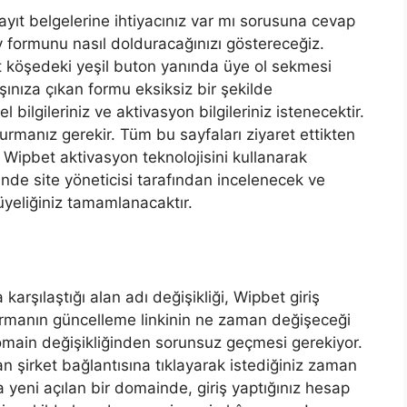
Kayıt belgelerine ihtiyacınız var mı sorusuna cevap
 formunu nasıl dolduracağınızı göstereceğiz.
t köşedeki yeşil buton yanında üye ol sekmesi
ınıza çıkan formu eksiksiz bir şekilde
bilgileriniz ve aktivasyon bilgileriniz istenecektir.
turmanız gerekir. Tüm bu sayfaları ziyaret ettikten
. Wipbet aktivasyon teknolojisini kullanarak
nde site yöneticisi tarafından incelenecek ve
yeliğiniz tamamlanacaktır.
 karşılaştığı alan adı değişikliği, Wipbet giriş
rmanın güncelleme linkinin ne zaman değişeceği
e domain değişikliğinden sorunsuz geçmesi gerekiyor.
n şirket bağlantısına tıklayarak istediğiniz zaman
a yeni açılan bir domainde, giriş yaptığınız hesap