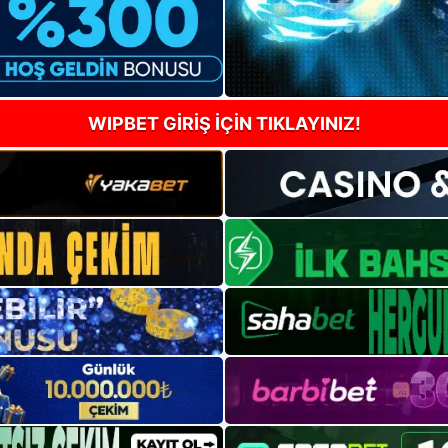
WIPBET GİRİŞ İÇİN TIKLAYINIZ!