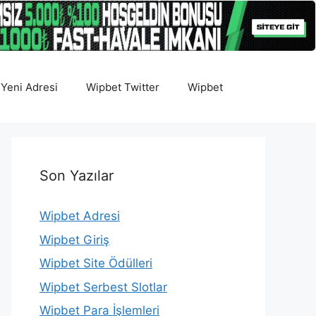
Yeni Adresi
Wipbet Twitter
Wipbet
Son Yazılar
Wipbet Adresi
Wipbet Giriş
Wipbet Site Ödülleri
Wipbet Serbest Slotlar
Wipbet Para İşlemleri