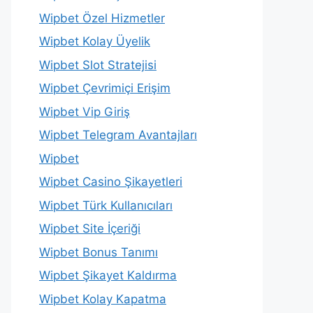
Wipbet Özel Hizmetler
Wipbet Kolay Üyelik
Wipbet Slot Stratejisi
Wipbet Çevrimiçi Erişim
Wipbet Vip Giriş
Wipbet Telegram Avantajları
Wipbet
Wipbet Casino Şikayetleri
Wipbet Türk Kullanıcıları
Wipbet Site İçeriği
Wipbet Bonus Tanımı
Wipbet Şikayet Kaldırma
Wipbet Kolay Kapatma