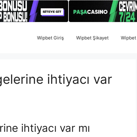
Wipbet Giriş
Wipbet Şikayet
Wipbet 
elerine ihtiyacı var
ine ihtiyacı var mı